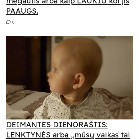
mėgautis arba kaip LAUKIU kol jis
PAAUGS.
0
DEIMANTĖS DIENORAŠTIS:
LENKTYNĖS arba „mūsų vaikas tai