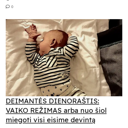
0
Submit
Prenumeruodami Jūs sutinkate su mūsų
privatumo
ir
slapukų politika
DEIMANTĖS DIENORAŠTIS:
VAIKO REŽIMAS arba nuo šiol
miegoti visi eisime devintą