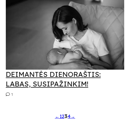
DEIMANTĖS DIENORAŠTIS:
LABAS, SUSIPAŽINKIM!
1
3
←
1
2
4
→