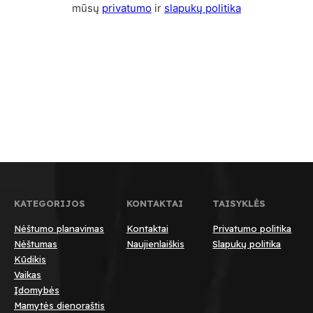
mūsų
privatumo
ir
slapukų politika
KATEGORIJOS
KONTAKTAI
TAISYKLĖS
Nėštumo planavimas
Kontaktai
Privatumo politika
Nėštumas
Naujienlaiškis
Slapukų politika
Kūdikis
Vaikas
Įdomybės
Mamytės dienoraštis