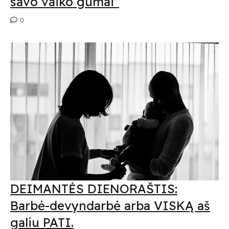
savo vaiko gumai”
0
DEIMANTĖS DIENORAŠTIS:
Barbė-devyndarbė arba VISKĄ aš
galiu PATI.