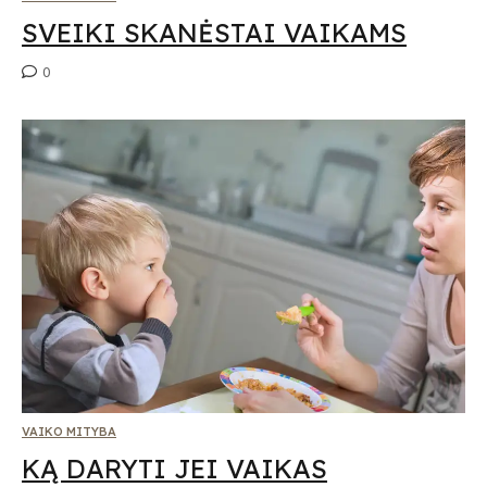
SVEIKI SKANĖSTAI VAIKAMS
0
Submit
Prenumeruodami Jūs sutinkate su mūsų
privatumo
ir
slapukų politika
VAIKO MITYBA
KĄ DARYTI JEI VAIKAS