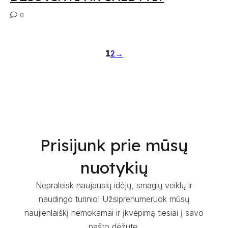
0
1
2
→
Prisijunk prie mūsų
nuotykių
Nepraleisk naujausių idėjų, smagių veiklų ir
naudingo turinio! Užsiprenumeruok mūsų
naujienlaiškį nemokamai ir įkvėpimą tiesiai į savo
pašto dėžutę.