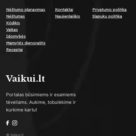
Nėštumo planavimas
Kontaktai
Privatumo politika
Nėštumas
Naujienlaiškis
Slapukų politika
Kūdikis
Vaikas
Įdomybės
Mamytės dienoraštis
Receptai
Vaikui.lt
Portalas būsimiems ir esamiems
tėveliams. Aukime, tobulėkime ir
kurkime kartu!
© Vaikui.lt