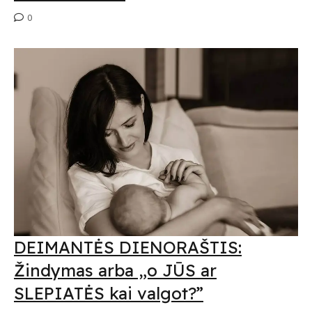
0
DEIMANTĖS DIENORAŠTIS:
Žindymas arba „o JŪS ar
SLEPIATĖS kai valgot?”