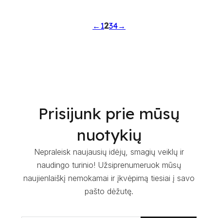
2
←
1
3
4
→
Prisijunk prie mūsų
nuotykių
Nepraleisk naujausių idėjų, smagių veiklų ir
naudingo turinio! Užsiprenumeruok mūsų
naujienlaiškį nemokamai ir įkvėpimą tiesiai į savo
pašto dėžutę.