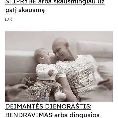
STIPRYBĖ arba skausmingiau už
patį skausmą
0
Submit
Prenumeruodami Jūs sutinkate su mūsų
privatumo
ir
slapukų politika
DEIMANTĖS DIENORAŠTIS:
BENDRAVIMAS arba dingusios