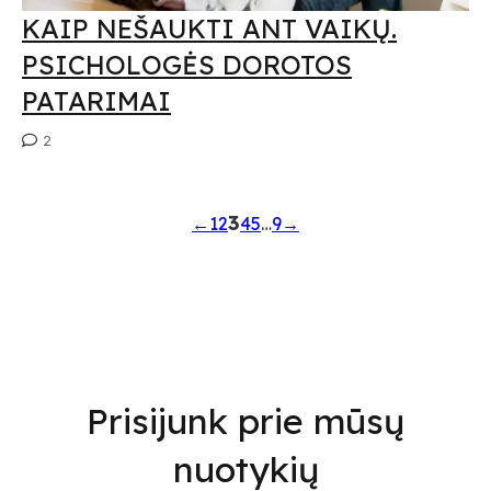
KAIP NEŠAUKTI ANT VAIKŲ.
PSICHOLOGĖS DOROTOS
PATARIMAI
2
3
←
1
2
4
5
…
9
→
Prisijunk prie mūsų
nuotykių