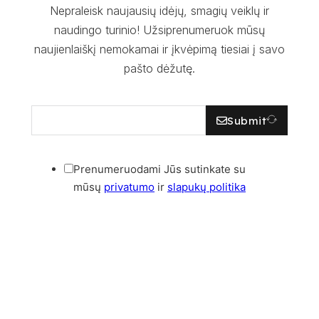
Nepraleisk naujausių idėjų, smagių veiklų ir
naudingo turinio! Užsiprenumeruok mūsų
naujienlaiškį nemokamai ir įkvėpimą tiesiai į savo
pašto dėžutę.
Submit
Prenumeruodami Jūs sutinkate su
mūsų
privatumo
ir
slapukų politika