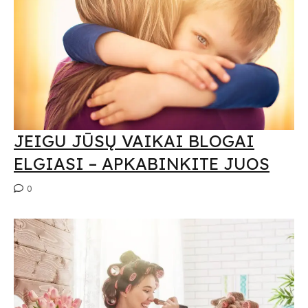
Submit
Prenumeruodami Jūs sutinkate su mūsų
privatumo
ir
slapukų politika
JEIGU JŪSŲ VAIKAI BLOGAI
ELGIASI – APKABINKITE JUOS
0