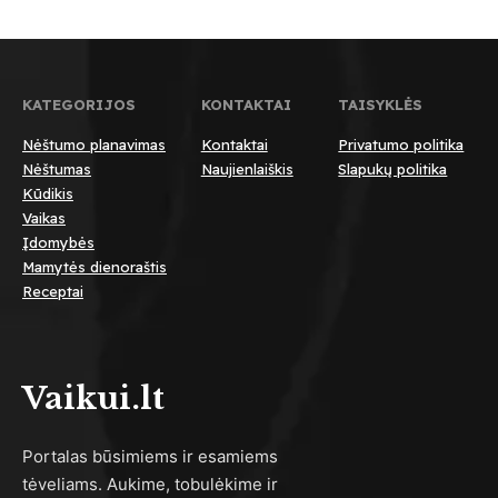
KATEGORIJOS
KONTAKTAI
TAISYKLĖS
Nėštumo planavimas
Kontaktai
Privatumo politika
Nėštumas
Naujienlaiškis
Slapukų politika
Kūdikis
Vaikas
Įdomybės
Mamytės dienoraštis
Receptai
Vaikui.lt
Portalas būsimiems ir esamiems
tėveliams. Aukime, tobulėkime ir