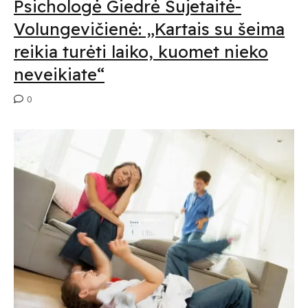
Psichologė Giedrė Sujetaitė-
Volungevičienė: „Kartais su šeima
reikia turėti laiko, kuomet nieko
neveikiate“
0