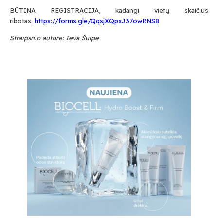
BŪTINA REGISTRACIJA, kadangi vietų skaičius
ribotas:
https://forms.gle/QqsjXQpxJ37owRNS8
Straipsnio autorė: Ieva Šuipė