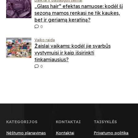
Daiktai ir paslaugos šeimai
„Glass hair“ efektas namuose: kodėl šį
sezoną mamos renkasi ne tik kaukes,
bet ir geriamą keratiną?
0
Vaiko raida
Žaislai vaikams: kodėl jie svarbūs
vystymuisi ir kaip išsirinkti
tinkamiausius?
0
KATEGORIJOS
KONTAKTAI
TAISYKLĖS
Nėštumo planavimas
Kontaktai
Privatumo politika