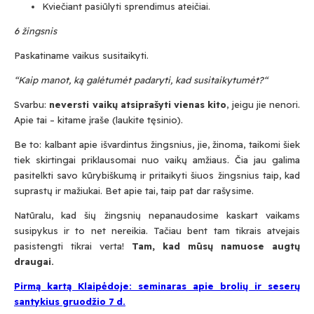
Kviečiant pasiūlyti sprendimus ateičiai.
6
žingsnis
Paskatiname vaikus susitaikyti.
“Kaip manot, ką galėtumėt padaryti, kad susitaikytumėt?“
Svarbu:
neversti vaikų atsiprašyti vienas kito
, jeigu jie nenori.
Apie tai – kitame įraše (laukite tęsinio).
Be to: kalbant apie išvardintus žingsnius, jie, žinoma, taikomi šiek
tiek skirtingai priklausomai nuo vaikų amžiaus. Čia jau galima
pasitelkti savo kūrybiškumą ir pritaikyti šiuos žingsnius taip, kad
suprastų ir mažiukai. Bet apie tai, taip pat dar rašysime.
Natūralu, kad šių žingsnių nepanaudosime kaskart vaikams
susipykus ir to net nereikia. Tačiau bent tam tikrais atvejais
pasistengti tikrai verta!
Tam, kad mūsų namuose augtų
draugai.
Pirmą kartą Klaipėdoje: seminaras apie brolių ir seserų
santykius gruodžio 7 d.