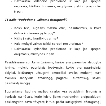
Dažniausiai kylančios problemos ir kaip jas spręsti:
regresija, kūdikio žindymas, migdymas, pykčio priepuoliai
ir pan.
II dalis “Padedame vaikams draugauti“:
Koks tėvų elgesys mažina vaikų nesutarimus, o koks
didina konkurenciją tarp jų?
Kištis į vaikų konfliktus ar ne?
Kaip mokyti vaikus taikiai spręsti nesutarimus?
Dažniausiai kylančios problemos ir kaip jas spręsti:
dalijimasis, muštynės ir pan.
Pasidalinsime su Jumis žiniomis, kurios yra paremtos daugybe
tyrimų, mokslu pagrįstais įrodymais, kokie yra pagrindiniai
dalykai, leidžiantys užauginti emociškai sveiką, mokantį kurti
sveikus santykius, atsakingą, pagarbų, autentišką, savimi
pasitikintį žmogų.
Suprantame, kad ne mažiau svarbu yra pasidalinti žiniomis ir
įrankiais su tėvais, kurie leistų jiems nusiraminti, atsipalaiduoti,
pasilengvinti savo tėvystę ir tuo pačiu susigrąžinti džiaugsmą į