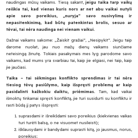
naudingas mūsų vaikams. Tiesą sakant,
jeigu taika tarp vaikų
reiškia tai, kad vienas kuris nors ar net abu vaikai nutyli
apie savo poreikius, „nuryja“ savo nusivylimą ir
nepasitenkinimą, kad būtų patenkintas brolis, sesuo ar
tėvai, tai nėra naudinga nei vienam vaikui.
Dažnai vaikams sakome: „Žaiskit gražiai“, „Nesipykit“. Jeigu taip
darome nuolat, jau nuo mažų dienų vaikams siunčiame
neteisingą žinutę. Tokiais pasakymais mes lyg parodome savo
vaikams, kad mums yra svarbiau tai, kaip jie elgiasi, nei taip, kaip
jie jaučiasi.
Taika
–
tai s
ė
kmingas konflikto sprendimas ir tai n
ė
ra
tiesiog tėvų pasiūlymo, kaip išspręsti problemą ar kaip
pasidalinti kažkokiu daiktu, priėmimas.
Tam, kad vaikai
išmoktų tinkamai spręsti konfliktą, jie turi susidurti su konfliktu ir
rasti būdą jį patys išspręsti:
suprasdami ir išreikšdami savo poreikius (kiekvienas vaikas
turi turėti balsą, o ne visuomet nusileisti);
išklausydami ir bandydami suprasti kitą, jo jausmus, norus,
poreikius;