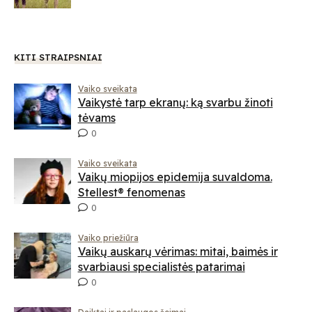
KITI STRAIPSNIAI
Vaiko sveikata
Vaikystė tarp ekranų: ką svarbu žinoti
tėvams
0
Vaiko sveikata
Vaikų miopijos epidemija suvaldoma.
Stellest® fenomenas
0
Vaiko priežiūra
Vaikų auskarų vėrimas: mitai, baimės ir
svarbiausi specialistės patarimai
0