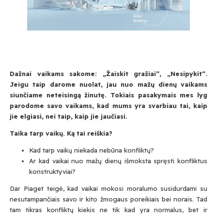
Dažnai vaikams sakome: „Žaiskit gražiai“, „Nesipykit“.
Jeigu taip darome nuolat, jau nuo mažų dienų vaikams
siunčiame neteisingą žinutę. Tokiais pasakymais mes lyg
parodome savo vaikams, kad mums yra svarbiau tai, kaip
jie elgiasi, nei taip, kaip jie jaučiasi.
Taika tarp vaikų. Ką tai reiškia?
Kad tarp vaikų niekada nebūna konfliktų?
Ar kad vaikai nuo mažų dienų išmoksta spręsti konfliktus
konstruktyviai?
Dar Piaget teigė, kad vaikai mokosi moralumo susidurdami su
nesutampančiais savo ir kito žmogaus poreikiais bei norais. Tad
tam tikras konfliktų kiekis ne tik kad yra normalus, bet ir