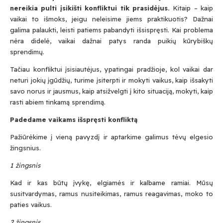
nereikia pulti įsikišti konfliktui tik prasidėjus.
Kitaip – kaip
vaikai to išmoks, jeigu neleisime jiems praktikuotis? Dažnai
galima palaukti, leisti patiems pabandyti išsispręsti. Kai problema
nėra didelė, vaikai dažnai patys randa puikių kūrybiškų
sprendimų.
Tačiau konfliktui įsisiautėjus, ypatingai pradžioje, kol vaikai dar
neturi jokių įgūdžių, turime įsiterpti ir mokyti vaikus, kaip išsakyti
savo norus ir jausmus, kaip atsižvelgti į kito situaciją, mokyti, kaip
rasti abiem tinkamą sprendimą.
Padedame vaikams išspręsti konfliktą
Pažiūrėkime į vieną pavyzdį ir aptarkime galimus tėvų elgesio
žingsnius.
1
žingsnis
Kad ir kas būtų įvykę, elgiamės ir kalbame ramiai. Mūsų
susitvardymas, ramus nusiteikimas, ramus reagavimas, moko to
paties vaikus.
2
žingsnis