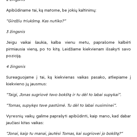
Apibūdiname tai, ką matome, be jokių kaltinimų:
“Girdžiu triukšmą. Kas nutiko?“
3
žingsnis
Jeigu vaikai šaukia, kalba vienu metu, paprašome kalbėti
pirmiausia vieną, po to kitą. Leidžiame kiekvienam išsakyti savo
poziciją.
4
žingsnis
Sureaguojame į tai, ką kiekvienas vaikas pasako, atliepiame į
kiekvieno jų jausmus:
“Taigi, Jonas sugriovė tavo bokštą ir tu dėl to labai supykai“.
“Tomas, supykęs tave pastūmė. Tu dėl to labai nusiminei“.
Vyresnių vaikų galime paprašyti apibūdinti, kaip mano, kad dabar
jaučiasi kitas vaikas:
“Jonai, kaip tu manai, jautėsi Tomas, kai sugriovei jo bokštą?“