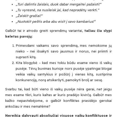
„Turi dalintis
ž
aislais, duok dabar mergaitei pažaisti
!“
„Tu vyresn
ė
, na nusileisk jai, kad neprad
ė
t
ų
verkti.“
„Ž
aiskit gra
ž
iai!“
„Nustokit pe
š
tis arba abu eisit
į
savo kambarius!“
Galbūt tai ir atrodo greiti sprendimų variantai,
tačiau čia slypi
keletas pavojų:
Primesdami vaikams savo sprendimą, mes nemokome jų
nieko – nei išsakyti savo jausmus ir norus, nei priimti ir
suprasti kitą.
Kita blogybė – kad mes tokiu būdu esame vieno iš vaikų
pusėje. Tėvų buvimas kurioje nors pusėje ypatingai blogai
veikia vaikų santykius ir požiūrį į vienas kitą, sustiprina
konkurenciją, norą atsikeršyti, pamokyti brolį ar sesę.
Svarbu tai, kad būti vieno iš vaikų pusėje nėra gerai, net jeigu
mes esame tikri, kuris kaltas ar kuris pradėjo kivirčą. Galbūt mes
kažko nepastebėjome, o galbūt konfliktas prasidėjo gerokai
anksčiau ir mes nematėme?
Nereikia dalyvauti absoliu
č
iai visuose vaikų konfliktuose ir