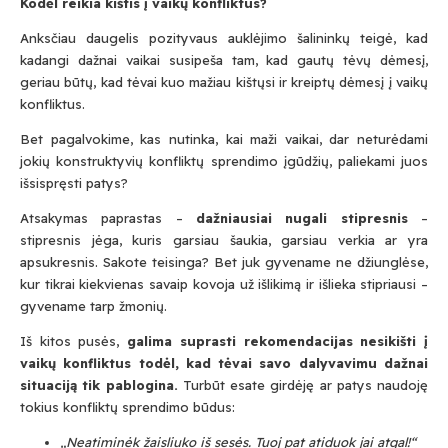
Kod
ė
l reikia ki
š
tis
į
vaik
ų
konfliktus?
Anksčiau daugelis pozityvaus auklėjimo šalininkų teigė, kad
kadangi dažnai vaikai susipeša tam, kad gautų tėvų dėmesį,
geriau būtų, kad tėvai kuo mažiau kištųsi ir kreiptų dėmesį į vaikų
konfliktus.
Bet pagalvokime, kas nutinka, kai maži vaikai, dar neturėdami
jokių konstruktyvių konfliktų sprendimo įgūdžių, paliekami juos
išsispręsti patys?
Atsakymas paprastas –
da
ž
niausiai nugali stipresnis
–
stipresnis jėga, kuris garsiau šaukia, garsiau verkia ar yra
apsukresnis. Sakote teisinga? Bet juk gyvename ne džiunglėse,
kur tikrai kiekvienas savaip kovoja už išlikimą ir išlieka stipriausi –
gyvename tarp žmonių.
Iš kitos pusės,
galima suprasti rekomendacijas nesikišti į
vaikų konfliktus todėl, kad tėvai savo dalyvavimu dažnai
situaciją tik pablogina.
Turbūt esate girdėję ar patys naudoję
tokius konfliktų sprendimo būdus:
„Neatimin
ė
k
ž
aisliuko i
š
ses
ė
s. Tuoj pat atiduok jai atgal!“