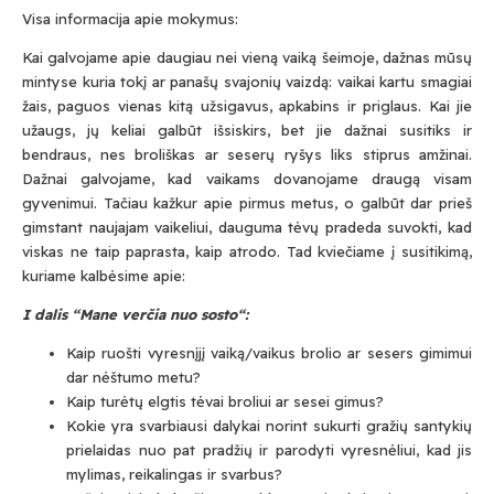
Submit
Visa informacija apie mokymus:
Kai galvojame apie daugiau nei vieną vaiką šeimoje, dažnas mūsų
mintyse kuria tokį ar panašų svajonių vaizdą: vaikai kartu smagiai
Prenumeruodami Jūs sutinkate su mūsų
žais, paguos vienas kitą užsigavus, apkabins ir priglaus. Kai jie
privatumo
ir
slapukų politika
užaugs, jų keliai galbūt išsiskirs, bet jie dažnai susitiks ir
bendraus, nes broliškas ar seserų ryšys liks stiprus amžinai.
Dažnai galvojame, kad vaikams dovanojame draugą visam
gyvenimui. Tačiau kažkur apie pirmus metus, o galbūt dar prieš
gimstant naujajam vaikeliui, dauguma tėvų pradeda suvokti, kad
viskas ne taip paprasta, kaip atrodo. Tad kviečiame į susitikimą,
kuriame kalbėsime apie:
I dalis “Mane verčia nuo sosto“:
Kaip ruošti vyresnįjį vaiką/vaikus brolio ar sesers gimimui
dar nėštumo metu?
Kaip turėtų elgtis tėvai broliui ar sesei gimus?
Kokie yra svarbiausi dalykai norint sukurti gražių santykių
prielaidas nuo pat pradžių ir parodyti vyresnėliui, kad jis
mylimas, reikalingas ir svarbus?