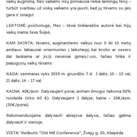
vaikų auginimą. Nes vaikams visų pirmiausia reikia laimingų tėvų –
turbūt svarbiau už viską vaikams yra jausti, kad jų tėvams su jais
gera ir smagu!
LEKTORĖ: psichologė, Mes – tėvai tinklaraščio autorė bei trijų
vaikų mama Ieva Šuipė.
KAM SKIRTA: tėvams, auginantiems vaikus nuo 0 iki 10 metų
amžiaus: labiausiai orientuotas į laikotarpį, kai brolio ar sesers
dar laukiama ar jis/ji neseniai gimęs/-usi, tačiau tinka ir
paaugusių vaikų tėvams
KADA: seminaras vyks 2019 m. gruodžio 7 d. I dalis: 10 – 13 val,
II dalis: 14 – 17 val.
KAINA: 40€/asm. Dalyvaujant porai, antram žmogui taikoma 50%
nuolaida (viso 60 €). Dalyvaujant 1 dalyje, kaina – 20€/asm.
(30€/porai).
Rekomenduojame dalyvauti abiejose dalyse, tačiau galima
dalyvauti ir vienoje.
VIETA: Viešbutis “Old Mill Conference“, Žvejų g. 20, Klaipėda.