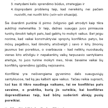
matydami kelis sprendimo būdus, strategijas ir
išspręsdami problemą taip, kad nereikėtų nei pačiam
nusivilti, nei nuvilti kito (
win-win
situacija).
Šie išvardinti punktai iš pirmo žvilgsnio gali atrodyti kaip tikra
aukštoji matematika. Ir taip, dažnas suaugęs juos pirmiausia
turėtų išmokti taikyti pats, kad galėtų to mokyti vaikus. Bet jeigu
norime, kad vaikai konstruktyviai spręstų konfliktus patys, be
mūsų pagalbos, kad išmoktų atsižvelgti į savo ir kitų žmonių
jausmus bei poreikius, o svarbiausia – kad neliktų nuoskaudų
vienas kito atžvilgiu ir nepakenktų vaikų tarpusavio santykiams
ateityje, to juos turime mokyti mes, tėvai. Savaime vaikai šių
konfliktų sprendimo įgūdžių neįsisavins.
Konfliktai yra neišvengiama gyvenimo dalis suaugusiųjų
santykiuose, tad ką jau kalbėti apie vaikus. Tačiau reikia suprasti,
kad
kas i
š
tikro naudinga vaikams, tai ne konfliktas pats
savaime, o praktika, kurią jis suteikia, kai konfliktas
išsprendžiamas taip, kad būtų suderinti abiejų pusių
poreikiai.