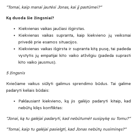
“Tomai, kaip manai jautėsi Jonas, kai jį pastūmei?“
Ką duoda šie žingsniai?
Kiekvienas vaikas jaučiasi išgirstas.
Kiekvienas vaikas supranta, kaip kiekvieno jų veiksmai
privedė prie esamos situacijos.
Kiekvienas vaikas išgirsta ir supranta kitą pusę, tai padeda
vystytis jų empatijai kito vaiko atžvilgiu (padeda suprasti
kito vaiko jausmus).
5
žingsnis
Kviečiame vaikus siūlyti galimus sprendimo būdus. Tai galime
padaryti keliais būdais:
Paklausiant kiekvieno, ką jis galėjo padaryti kitaip, kad
nebūtų kilęs konfliktas:
“Jonai, ką tu galėjai padaryti, kad nebūtumėt susipykę su Tomu?“
“Tomai, kaip tu galėjai pasielgti, kad Jonas nebūtų nusiminęs?“