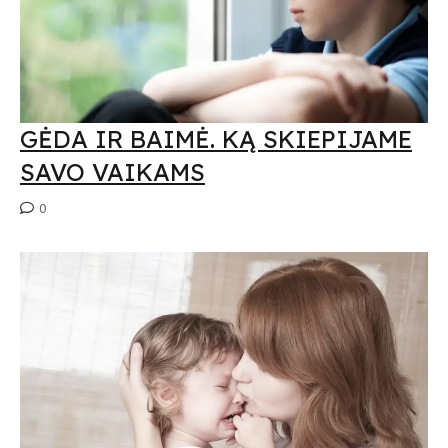
Submit
Prenumeruodami Jūs sutinkate su mūsų
privatumo
ir
slapukų politika
GĖDA IR BAIMĖ. KĄ SKIEPIJAME
SAVO VAIKAMS
0