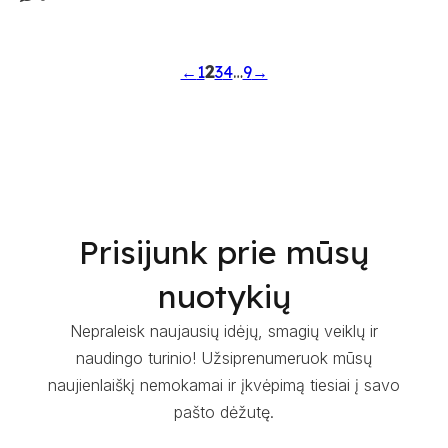
2
←
1
3
4
…
9
→
Prisijunk prie mūsų
nuotykių
Nepraleisk naujausių idėjų, smagių veiklų ir
naudingo turinio! Užsiprenumeruok mūsų
naujienlaiškį nemokamai ir įkvėpimą tiesiai į savo
pašto dėžutę.