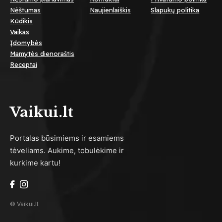
Nėštumas
Naujienlaiškis
Slapukų politika
Kūdikis
Vaikas
Įdomybės
Mamytės dienoraštis
Receptai
Vaikui.lt
Portalas būsimiems ir esamiems
tėveliams. Aukime, tobulėkime ir
kurkime kartu!
© Vaikui.lt