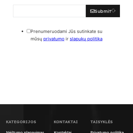
Submit
Prenumeruodami Jūs sutinkate su
mūsų
privatumo
ir
slapukų politika
KATEGORIJOS
KONTAKTAI
TAISYKLĖS
Nėštumo planavimas
Kontaktai
Privatumo politika