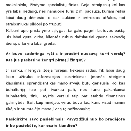
mokslininkų, žindymo specialistų žinias. Beje, straipsnių kol kas
yra labai nedaug, nes namuose turiu 2 m. padaužą, kuriam reikia
labai daug dėmesio, o dar laukiam ir antrosios atžalos, tad
straipsniukai pildosi po truputį.
Kalbant apie pristatymo sąlygas, tai galiu pagirti Lietuvos paštą.
Jis labai gerai dirba, klientės rūbus dažniausiai gauna sekančią
dieną, o tai yra labai greitai.
Ar buvo sudėtinga ryžtis ir pradėti nuosavą kurti verslą?
Kas jus paskatino žengti pirmąjį žingsnį?
Ir sunku, ir lengva. Idėją turėjau, tiekėjus radau. Tik labai daug
laiko užtruko informacijos susirinkimas įmonės steigimo
klausimais, sprendžiant kas mano atveju būtų geriausia. Kol kas
buhalteriją taip pat tvarkau pati, nes turiu pakankamai
buhalterinių žinių. Ryžtis verslui taip pat stabdė finansinės
galimybės. Bet, kaip minėjau, vyras buvo tas, kuris visad manimi
tikėjo ir stumtelėjo mane į visą tą nežinomybę.
Pasigirkite savo pasiekimais! Pavyzdžiui nuo ko pradėjote
ir ko pasiekėte, kur esate šiandien?