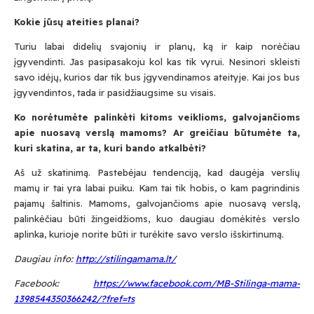
Kokie jūsų ateities planai?
Turiu labai didelių svajonių ir planų, ką ir kaip norėčiau
įgyvendinti. Jas pasipasakoju kol kas tik vyrui. Nesinori skleisti
savo idėjų, kurios dar tik bus įgyvendinamos ateityje. Kai jos bus
įgyvendintos, tada ir pasidžiaugsime su visais.
Ko norėtumėte palinkėti kitoms veiklioms, galvojančioms
apie nuosavą verslą mamoms? Ar greičiau būtumėte ta,
kuri skatina, ar ta, kuri bando atkalbėti?
Aš už skatinimą. Pastebėjau tendenciją, kad daugėja verslių
mamų ir tai yra labai puiku. Kam tai tik hobis, o kam pagrindinis
pajamų šaltinis. Mamoms, galvojančioms apie nuosavą verslą,
palinkėčiau būti žingeidžioms, kuo daugiau domėkitės verslo
aplinka, kurioje norite būti ir turėkite savo verslo išskirtinumą.
Daugiau info:
http://stilingamama.lt/
Facebook:
https://www.facebook.com/MB-Stilinga-mama-
1398544350366242/?fref=ts