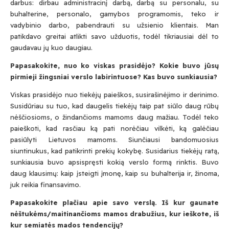
darbus: dirbau administracinį darbą, darbą su personalu, su
buhalterine, personalo, gamybos programomis, teko ir
vadybinio darbo, pabendrauti su užsienio klientais. Man
patikdavo greitai atlikti savo užduotis, todėl tikriausiai dėl to
gaudavau jų kuo daugiau.
Papasakokite, nuo ko viskas prasidėjo? Kokie buvo jūsų
pirmieji žingsniai verslo labirintuose? Kas buvo sunkiausia?
Viskas prasidėjo nuo tiekėjų paieškos, susirašinėjimo ir derinimo.
Susidūriau su tuo, kad daugelis tiekėjų taip pat siūlo daug rūbų
nėščiosioms, o žindančioms mamoms daug mažiau. Todėl teko
paieškoti, kad rasčiau ką pati norėčiau vilkėti, ką galėčiau
pasiūlyti Lietuvos mamoms. Siunčiausi bandomuosius
siuntinukus, kad patikrinti prekių kokybę. Susidarius tiekėjų ratą,
sunkiausia buvo apsispręsti kokią verslo formą rinktis. Buvo
daug klausimų: kaip įsteigti įmonę, kaip su buhalterija ir, žinoma,
juk reikia finansavimo.
Papasakokite plačiau apie savo verslą. Iš kur gaunate
nėštukėms/maitinančioms mamos drabužius, kur ieškote, iš
kur semiatės mados tendencijų?