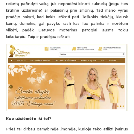
reikėtų pažindyti vaiką, juk nepradėsi kilnoti suknelių (jeigu ties
krūtine uždaresnė) ar palaidinių prie žmonių. Tad mano vyras
pradėjo sakyti, kad imkis ieškoti pati. Ieškokis tiekėjų, klausk
kainų, domėkis, gal pavyks rasti kas tau patinka ir norėtum
vilkėti, padėk Lietuvos moterims patogiai jaustis tokiu
laikotarpiu. Taip ir pradėjau ieškoti.
Kuo užsiėmėte iki tol?
Prieš tai dirbau gamybinėje įmonėje, kurioje teko atlikti įvairius