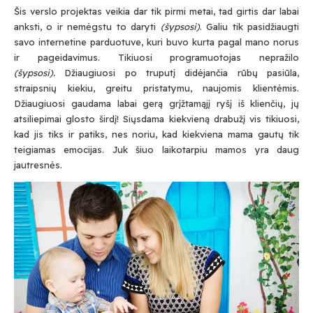
Šis verslo projektas veikia dar tik pirmi metai, tad girtis dar labai
anksti, o ir nemėgstu to daryti
(šypsosi)
. Galiu tik pasidžiaugti
savo internetine parduotuve, kuri buvo kurta pagal mano norus
ir pageidavimus. Tikiuosi programuotojas nepražilo
(šypsosi).
Džiaugiuosi po truputį didėjančia rūbų pasiūla,
straipsnių kiekiu, greitu pristatymu, naujomis klientėmis.
Džiaugiuosi gaudama labai gerą grįžtamąjį ryšį iš klienčių, jų
atsiliepimai glosto širdį! Siųsdama kiekvieną drabužį vis tikiuosi,
kad jis tiks ir patiks, nes noriu, kad kiekviena mama gautų tik
teigiamas emocijas. Juk šiuo laikotarpiu mamos yra daug
jautresnės.