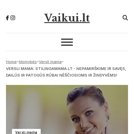
Vaikui.lt
-
-
-
Home
Įdomybės
Versli mama
VERSLI MAMA: STILINGAMAMA.LT - NEPAMIRŠKIME IR SAVĘS,
DAILŪS IR PATOGŪS RŪBAI NĖŠČIOSIOMS IR ŽINDYVĖMS!
Versli mama