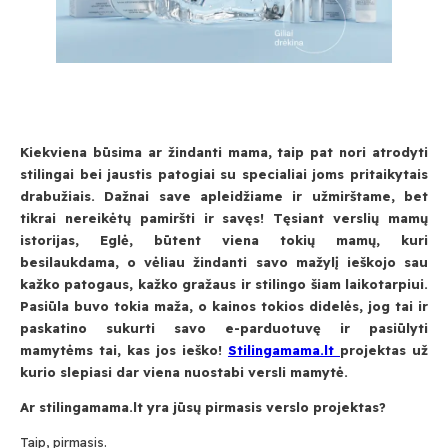
Kiekviena būsima ar žindanti mama, taip pat nori atrodyti
stilingai bei jaustis patogiai su specialiai joms pritaikytais
drabužiais. Dažnai save apleidžiame ir užmirštame, bet
tikrai nereikėtų pamiršti ir savęs! Tęsiant verslių mamų
istorijas, Eglė, būtent viena tokių mamų, kuri
besilaukdama, o vėliau žindanti savo mažylį ieškojo sau
kažko patogaus, kažko gražaus ir stilingo šiam laikotarpiui.
Pasiūla buvo tokia maža, o kainos tokios didelės, jog tai ir
paskatino sukurti savo e-parduotuvę ir pasiūlyti
mamytėms tai, kas jos ieško!
Stilingamama.lt
projektas už
kurio slepiasi dar viena nuostabi versli mamytė.
Ar stilingamama.lt yra jūsų pirmasis verslo projektas?
Taip, pirmasis.