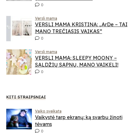
0
Versli mama
VERSLI MAMA KRISTINA: „ArDe – TAI
MANO TREČIASIS VAIKAS”
0
Versli mama
VERSLI MAMA: SLEEPY MOONY –
SALDŽIŲ SAPNŲ, MANO VAIKELI!
0
KITI STRAIPSNIAI
Vaiko sveikata
Vaikystė tarp ekranų: ką svarbu žinoti
tėvams
0