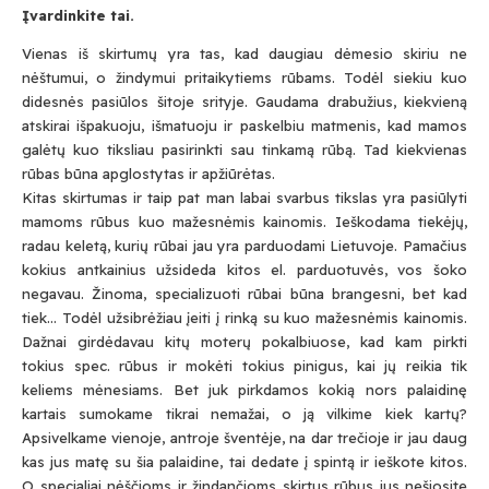
Įvardinkite tai.
Vienas iš skirtumų yra tas, kad daugiau dėmesio skiriu ne
nėštumui, o žindymui pritaikytiems rūbams. Todėl siekiu kuo
didesnės pasiūlos šitoje srityje. Gaudama drabužius, kiekvieną
atskirai išpakuoju, išmatuoju ir paskelbiu matmenis, kad mamos
galėtų kuo tiksliau pasirinkti sau tinkamą rūbą. Tad kiekvienas
rūbas būna apglostytas ir apžiūrėtas.
Kitas skirtumas ir taip pat man labai svarbus tikslas yra pasiūlyti
mamoms rūbus kuo mažesnėmis kainomis. Ieškodama tiekėjų,
radau keletą, kurių rūbai jau yra parduodami Lietuvoje. Pamačius
kokius antkainius užsideda kitos el. parduotuvės, vos šoko
negavau. Žinoma, specializuoti rūbai būna brangesni, bet kad
tiek… Todėl užsibrėžiau įeiti į rinką su kuo mažesnėmis kainomis.
Dažnai girdėdavau kitų moterų pokalbiuose, kad kam pirkti
tokius spec. rūbus ir mokėti tokius pinigus, kai jų reikia tik
keliems mėnesiams. Bet juk pirkdamos kokią nors palaidinę
kartais sumokame tikrai nemažai, o ją vilkime kiek kartų?
Apsivelkame vienoje, antroje šventėje, na dar trečioje ir jau daug
kas jus matę su šia palaidine, tai dedate į spintą ir ieškote kitos.
O specialiai nėščioms ir žindančioms skirtus rūbus jus nešiosite