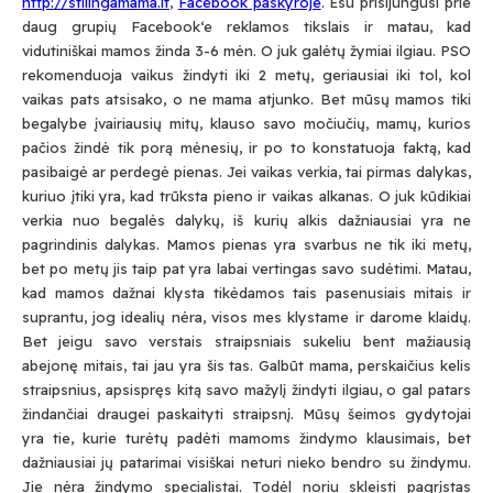
http://stilingamama.lt
,
Facebook paskyroje
. Esu prisijungusi prie
daug grupių Facebook‘e reklamos tikslais ir matau, kad
vidutiniškai mamos žinda 3-6 mėn. O juk galėtų žymiai ilgiau. PSO
rekomenduoja vaikus žindyti iki 2 metų, geriausiai iki tol, kol
vaikas pats atsisako, o ne mama atjunko. Bet mūsų mamos tiki
begalybe įvairiausių mitų, klauso savo močiučių, mamų, kurios
pačios žindė tik porą mėnesių, ir po to konstatuoja faktą, kad
pasibaigė ar perdegė pienas. Jei vaikas verkia, tai pirmas dalykas,
kuriuo įtiki yra, kad trūksta pieno ir vaikas alkanas. O juk kūdikiai
verkia nuo begalės dalykų, iš kurių alkis dažniausiai yra ne
pagrindinis dalykas. Mamos pienas yra svarbus ne tik iki metų,
bet po metų jis taip pat yra labai vertingas savo sudėtimi. Matau,
kad mamos dažnai klysta tikėdamos tais pasenusiais mitais ir
suprantu, jog idealių nėra, visos mes klystame ir darome klaidų.
Bet jeigu savo verstais straipsniais sukeliu bent mažiausią
abejonę mitais, tai jau yra šis tas. Galbūt mama, perskaičius kelis
straipsnius, apsispręs kitą savo mažylį žindyti ilgiau, o gal patars
žindančiai draugei paskaityti straipsnį. Mūsų šeimos gydytojai
yra tie, kurie turėtų padėti mamoms žindymo klausimais, bet
dažniausiai jų patarimai visiškai neturi nieko bendro su žindymu.
Jie nėra žindymo specialistai. Todėl noriu skleisti pagrįstas