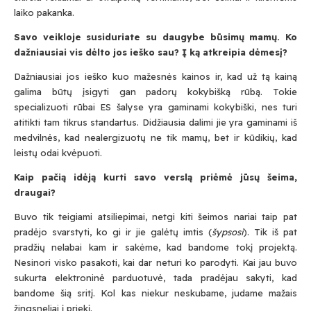
laiko pakanka.
Savo veikloje susiduriate su daugybe būsimų mamų. Ko
dažniausiai vis dėlto jos ieško sau? Į ką atkreipia dėmesį?
Dažniausiai jos ieško kuo mažesnės kainos ir, kad už tą kainą
galima būtų įsigyti gan padorų kokybišką rūbą. Tokie
specializuoti rūbai ES šalyse yra gaminami kokybiški, nes turi
atitikti tam tikrus standartus. Didžiausia dalimi jie yra gaminami iš
medvilnės, kad nealergizuotų ne tik mamų, bet ir kūdikių, kad
leistų odai kvėpuoti.
Kaip pačią idėją kurti savo verslą priėmė jūsų šeima,
draugai?
Buvo tik teigiami atsiliepimai, netgi kiti šeimos nariai taip pat
pradėjo svarstyti, ko gi ir jie galėtų imtis (
šypsosi
). Tik iš pat
pradžių nelabai kam ir sakėme, kad bandome tokį projektą.
Nesinori visko pasakoti, kai dar neturi ko parodyti. Kai jau buvo
sukurta elektroninė parduotuvė, tada pradėjau sakyti, kad
bandome šią sritį. Kol kas niekur neskubame, judame mažais
žingsneliai į priekį.