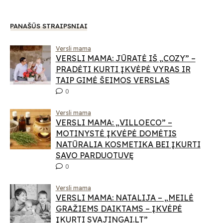
PANAŠŪS STRAIPSNIAI
Versli mama
VERSLI MAMA: JŪRATĖ IŠ „COZY” –
PRADĖTI KURTI ĮKVĖPĖ VYRAS IR
TAIP GIMĖ ŠEIMOS VERSLAS
0
Versli mama
VERSLI MAMA: „VILLOECO” –
MOTINYSTĖ ĮKVĖPĖ DOMĖTIS
NATŪRALIA KOSMETIKA BEI ĮKURTI
SAVO PARDUOTUVĘ
0
Versli mama
VERSLI MAMA: NATALIJA – „MEILĖ
GRAŽIEMS DAIKTAMS – ĮKVĖPĖ
ĮKURTI SVAJINGAI.LT”