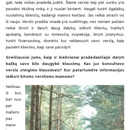
gali, tada viskas pradeda judėti. Šiame versle taip pat sunku yra
pasiekti tikslinę rinką ir ji nuolat kintanti. Negali turėti ilgalaikių
nuolatinių klienčių, kadangi mamos keičiasi. Jas reikia atrasti vis
iš naujo. Verslo pradžia visada yra sudėtinga, nes vienam pačiam
reikia žinoti ir daryti daug dalykų: ieškoti klientų, tvarkyti
apskaitą, bendrauti su mokesčių inspekcija, žinoti įstatymus,
turėti finansavimą, domėtis kur reklamuoti savo verslą, kaip
pasiekti klientes, kaip save parodyti.
Greičiausiai jums, kaip ir kiekvienai pradedančiajai daryti
kažką savo kilo daugybė klausimų. Kas jus konsultavo
verslo steigimo klausimais? Kur patartumėte informacijos
ieškoti kitoms verslioms mamoms?
Nežinau
iš kur,
bet nuo
pat
mažens
pas
mane