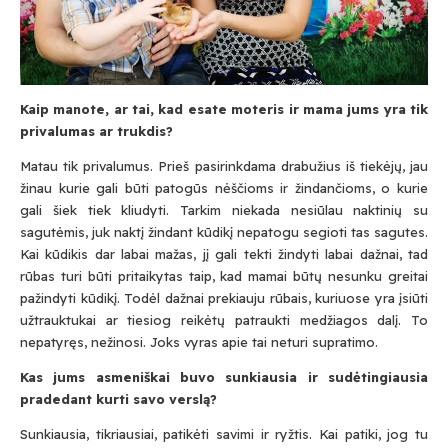
Kaip manote, ar tai, kad esate moteris ir mama jums yra tik
privalumas ar trukdis?
Matau tik privalumus. Prieš pasirinkdama drabužius iš tiekėjų, jau
žinau kurie gali būti patogūs nėščioms ir žindančioms, o kurie
gali šiek tiek kliudyti. Tarkim niekada nesiūlau naktinių su
sagutėmis, juk naktį žindant kūdikį nepatogu segioti tas sagutes.
Kai kūdikis dar labai mažas, jį gali tekti žindyti labai dažnai, tad
rūbas turi būti pritaikytas taip, kad mamai būtų nesunku greitai
pažindyti kūdikį. Todėl dažnai prekiauju rūbais, kuriuose yra įsiūti
užtrauktukai ar tiesiog reikėtų patraukti medžiagos dalį. To
nepatyręs, nežinosi. Joks vyras apie tai neturi supratimo.
Submit
Kas jums asmeniškai buvo sunkiausia ir sudėtingiausia
pradedant kurti savo verslą?
Prenumeruodami Jūs sutinkate su mūsų
Sunkiausia, tikriausiai, patikėti savimi ir ryžtis. Kai patiki, jog tu
privatumo
ir
slapukų politika