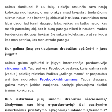
Rūbus siunčiuosi iš ES šalių. Tiekėjai atsiunčia savo naujų
kolekcijų nuotraukas, o mano akys visad krypsta į žindančioms
skirtus rūbus, nes būtent jų labiausiai ir trūksta. Pasirinkimo nėra
labai daug, tad turint daugiau laiko, ieškau vis kažko naujo, kas
ne tik patrauktų akį, bet ir būtų patogu vilkėti ir naudoti. Mados
tendencijas diktuoja tiekėjai. Jie sukuria kolekcijas, o aš renkuosi
kas man patinka, kas man atrodo patogu.
Kur galima jūsų prekiaujamus drabužius apžiūrėti ir juos
įsigyti?
Rūbus galima apžiūrėti ir įsigyti internetinėje parduotuvėje
stiligamama.lt
. Taip pat yra Facebook paskyra, kurią galima rasti
įvedus į paiešką raktinius žodžius „Stilinga mama“ ar paspaudus
ant šios nuorodos
Facebook/stilingamama
. Tapus draugais,
galima matyti įvairias naujienas. Ateityje planuojama skelbti
įvairius konkursus.
Kuo išskirtiniai jūsų siūlomi drabužiai nėščiosioms/
žindyvėms nuo kitų e-parduotuvių? Gal pasižymite
išskirtinėmis pristatymo sąlygomis/nuolaidomis/kainomis?