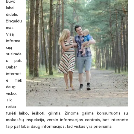
buvo
labai
didelis
žingeidu
mas.
Visą
informa
ciją
susirada
u pati.
Dabar
internet
e tiek
daug
visko.
Tik
reikia
turėti laiko, ieškoti, gilintis. Žinoma galima konsultuotis su
mokesčių inspekcija, verslo informacijos centrais, bet internete
taip pat labai daug informacijos, tad viskas yra prieinama.