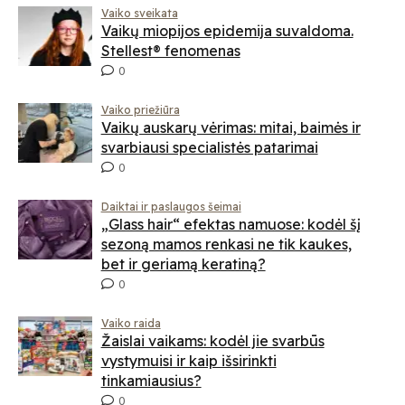
Vaiko sveikata
Vaikų miopijos epidemija suvaldoma.
Stellest® fenomenas
0
Vaiko priežiūra
Vaikų auskarų vėrimas: mitai, baimės ir
svarbiausi specialistės patarimai
0
Daiktai ir paslaugos šeimai
„Glass hair“ efektas namuose: kodėl šį
sezoną mamos renkasi ne tik kaukes,
bet ir geriamą keratiną?
0
Vaiko raida
Žaislai vaikams: kodėl jie svarbūs
vystymuisi ir kaip išsirinkti
tinkamiausius?
0