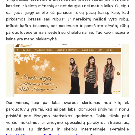
kasdien ir keletą mėnesių ar net daugiau nei metus laiko. O jeigu
dar juos įsigytumėte už panašiai tokią pačią kainą, kaip, kad
pirkdamos įprastai sau rūbus? Ir nereikėtų nešioti vyro rūbų,
ieškoti kažko tinkamo, bet pasenusio ir panešioto dėvėtų rūbų
parduotuvėse ar išvis sėdėti su chalatu namie. Tad kuo mažesnė
kaina yra mano siekiamybė.
Dar vienas, taip pat labai svarbus skirtumas nuo kitų el.
parduotuvių yra tai, kad aš pati labai domiuosi žindymu ir noriu
prisidėti prie žindymo statistikos gerinimo. Tokiu tikslu pati
verčiu mokslinius ar žindymo specialistų parašytus straipsnius,
susijusius su žindymu ir skelbiu internetinėje svetainėje