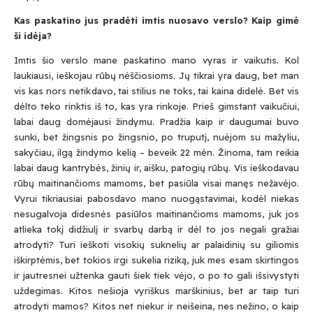
Kas paskatino jus pradėti imtis nuosavo verslo? Kaip gimė
ši idėja?
Imtis šio verslo mane paskatino mano vyras ir vaikutis. Kol
laukiausi, ieškojau rūbų nėščiosioms. Jų tikrai yra daug, bet man
vis kas nors netikdavo, tai stilius ne toks, tai kaina didelė. Bet vis
dėlto teko rinktis iš to, kas yra rinkoje. Prieš gimstant vaikučiui,
labai daug domėjausi žindymu. Pradžia kaip ir daugumai buvo
sunki, bet žingsnis po žingsnio, po truputį, nuėjom su mažyliu,
sakyčiau, ilgą žindymo kelią – beveik 22 mėn. Žinoma, tam reikia
labai daug kantrybės, žinių ir, aišku, patogių rūbų. Vis ieškodavau
rūbų maitinančioms mamoms, bet pasiūla visai manęs nežavėjo.
Vyrui tikriausiai pabosdavo mano nuogąstavimai, kodėl niekas
nesugalvoja didesnės pasiūlos maitinančioms mamoms, juk jos
atlieka tokį didžiulį ir svarbų darbą ir dėl to jos negali gražiai
atrodyti? Turi ieškoti visokių suknelių ar palaidinių su giliomis
iškirptėmis, bet tokios irgi sukelia riziką, juk mes esam skirtingos
ir jautresnei užtenka gauti šiek tiek vėjo, o po to gali išsivystyti
uždegimas. Kitos nešioja vyriškus marškinius, bet ar taip turi
atrodyti mamos? Kitos net niekur ir neišeina, nes nežino, o kaip