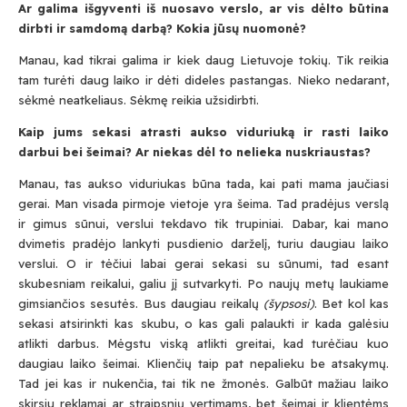
Ar galima išgyventi iš nuosavo verslo, ar vis dėlto būtina
dirbti ir samdomą darbą? Kokia jūsų nuomonė?
Manau, kad tikrai galima ir kiek daug Lietuvoje tokių. Tik reikia
tam turėti daug laiko ir dėti dideles pastangas. Nieko nedarant,
sėkmė neatkeliaus. Sėkmę reikia užsidirbti.
Kaip jums sekasi atrasti aukso viduriuką ir rasti laiko
darbui bei šeimai? Ar niekas dėl to nelieka nuskriaustas?
Manau, tas aukso viduriukas būna tada, kai pati mama jaučiasi
gerai. Man visada pirmoje vietoje yra šeima. Tad pradėjus verslą
ir gimus sūnui, verslui tekdavo tik trupiniai. Dabar, kai mano
dvimetis pradėjo lankyti pusdienio darželį, turiu daugiau laiko
verslui. O ir tėčiui labai gerai sekasi su sūnumi, tad esant
skubesniam reikalui, galiu jį sutvarkyti. Po naujų metų laukiame
gimsiančios sesutės. Bus daugiau reikalų
(šypsosi)
. Bet kol kas
sekasi atsirinkti kas skubu, o kas gali palaukti ir kada galėsiu
atlikti darbus. Mėgstu viską atlikti greitai, kad turėčiau kuo
daugiau laiko šeimai. Klienčių taip pat nepalieku be atsakymų.
Tad jei kas ir nukenčia, tai tik ne žmonės. Galbūt mažiau laiko
skirsiu reklamai ar straipsnių vertimams, bet šeimai ir klientėms