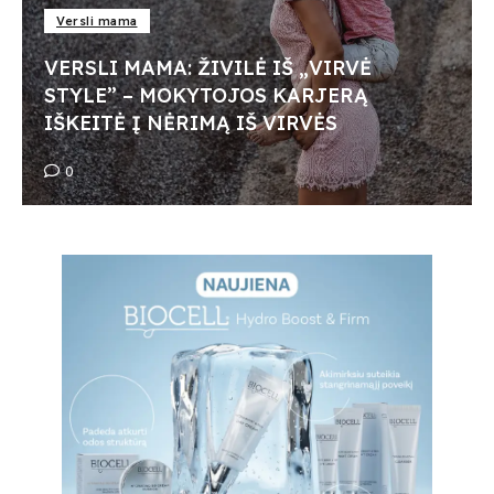
Versli mama
VERSLI MAMA: ŽIVILĖ IŠ „VIRVĖ
STYLE” – MOKYTOJOS KARJERĄ
IŠKEITĖ Į NĖRIMĄ IŠ VIRVĖS
0