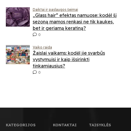
Daiktai ir paslaugos šeimai
„Glass hair“ efektas namuose: kodėl šį
sezoną mamos renkasi ne tik kaukes,
bet ir geriamą keratiną?
0
Vaiko raida
Žaislai vaikams: kodėl jie svarbūs
vystymuisi ir kaip išsirinkti
tinkamiausius?
0
KATEGORIJOS
KONTAKTAI
TAISYKLĖS