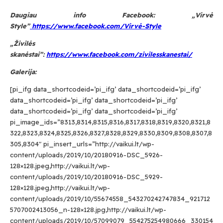
Daugiau info Facebook: „Virvė
Style”
https://www.facebook.com/Virvė-Style
„Živilės
skanėstai”:
https://www.facebook.com/zivilesskanestai/
Galerija:
[pi_ifg data_shortcodeid=’pi_ifg’ data_shortcodeid=’pi_ifg’
data_shortcodeid=’pi_ifg’ data_shortcodeid=’pi_ifg’
data_shortcodeid=’pi_ifg’ data_shortcodeid=’pi_ifg’
pi_image_ids=”8313,8314,8315,8316,8317,8318,8319,8320,8321,8
Submit
322,8323,8324,8325,8326,8327,8328,8329,8330,8309,8308,8307,8
305,8304″ pi_insert_urls=”http://vaikui.lt/wp-
content/uploads/2019/10/20180916-DSC_5926-
Prenumeruodami Jūs sutinkate su mūsų
128×128.jpeg,http://vaikui.lt/wp-
privatumo
ir
slapukų politika
content/uploads/2019/10/20180916-DSC_5929-
128×128.jpeg,http://vaikui.lt/wp-
content/uploads/2019/10/55674558_543270242747834_921712
5707002413056_n-128×128.jpg,http://vaikui.lt/wp-
content/uploads/2019/10/57099079_554275254980666_330154