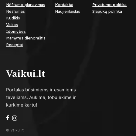
Nėštumo planavimas
Kontaktai
Privatumo politika
Nėštumas
Naujienlaiškis
Slapukų politika
Kūdikis
Vaikas
Įdomybės
Mamytės dienoraštis
Receptai
Vaikui.lt
Portalas būsimiems ir esamiems
tėveliams. Aukime, tobulėkime ir
kurkime kartu!
© Vaikui.lt