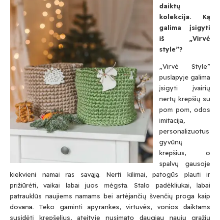
daiktų
kolekcija. Ką
galima įsigyti
iš „Virvė
style”?
„Virvė Style”
puslapyje galima
įsigyti įvairių
nertų krepšių su
pom pom, odos
imitacija,
personalizuotus
gyvūnų
krepšius, o
spalvų gausoje
kiekvieni namai ras savąją. Nerti kilimai, patogūs plauti ir
prižiūrėti, vaikai labai juos mėgsta. Stalo padėkliukai, labai
patrauklūs naujiems namams bei artėjančių švenčių proga kaip
dovana. Teko gaminti apyrankes, virtuvės, vonios daiktams
susidėti krepšelius, ateityje nusimato daugiau naujų gražių