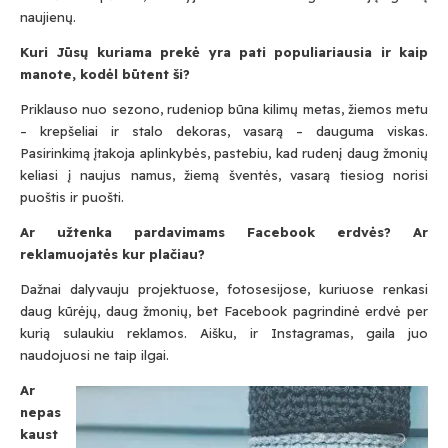
naujienų.
Kuri Jūsų kuriama prekė yra pati populiariausia ir kaip
manote, kodėl būtent ši?
Priklauso nuo sezono, rudeniop būna kilimų metas, žiemos metu
– krepšeliai ir stalo dekoras, vasarą – dauguma viskas.
Pasirinkimą įtakoja aplinkybės, pastebiu, kad rudenį daug žmonių
keliasi į naujus namus, žiemą šventės, vasarą tiesiog norisi
puoštis ir puošti.
Ar užtenka pardavimams Facebook erdvės? Ar
reklamuojatės kur plačiau?
Dažnai dalyvauju projektuose, fotosesijose, kuriuose renkasi
daug kūrėjų, daug žmonių, bet Facebook pagrindinė erdvė per
kurią sulaukiu reklamos. Aišku, ir Instagramas, gaila juo
naudojuosi ne taip ilgai.
Ar
nepas
kaust