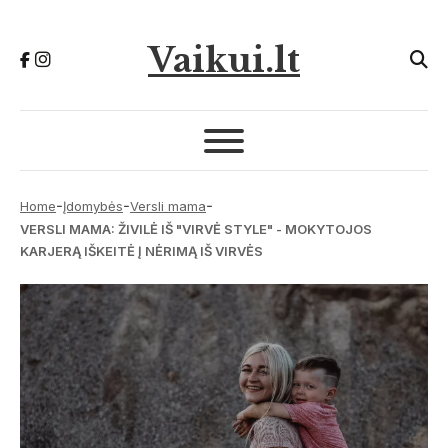
Vaikui.lt
-
-
-
Home
Įdomybės
Versli mama
VERSLI MAMA: ŽIVILĖ IŠ "VIRVĖ STYLE" - MOKYTOJOS
KARJERĄ IŠKEITĖ Į NĖRIMĄ IŠ VIRVĖS