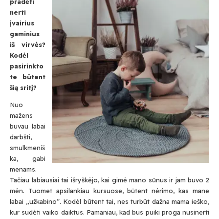
pradėti
nerti
įvairius
gaminius
iš virvės?
Kodėl
pasirinkto
te būtent
šią sritį?
Nuo
mažens
buvau labai
darbšti,
smulkmeniš
ka, gabi
menams.
Tačiau labiausiai tai išryškėjo, kai gimė mano sūnus ir jam buvo 2
mėn. Tuomet apsilankiau kursuose, būtent nėrimo, kas mane
labai „užkabino”. Kodėl būtent tai, nes turbūt dažna mama ieško,
kur sudėti vaiko daiktus. Pamaniau, kad bus puiki proga nusinerti