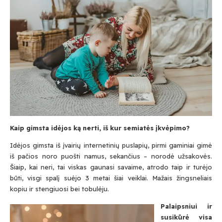
Kaip gimsta idėjos ką nerti, iš kur semiatės įkvėpimo?
Idėjos gimsta iš įvairių internetinių puslapių, pirmi gaminiai gimė
iš pačios noro puošti namus, sekančius – norodė užsakovės.
Šiaip, kai neri, tai viskas gaunasi savaime, atrodo taip ir turėjo
būti, visgi spalį suėjo 3 metai šiai veiklai. Mažais žingsneliais
kopiu ir stengiuosi bei tobulėju.
Palaipsniui ir
susikūrė visa