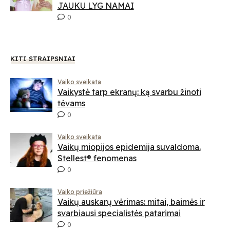
JAUKU LYG NAMAI
0
KITI STRAIPSNIAI
Vaiko sveikata
Vaikystė tarp ekranų: ką svarbu žinoti
tėvams
0
Vaiko sveikata
Vaikų miopijos epidemija suvaldoma.
Stellest® fenomenas
0
Vaiko priežiūra
Vaikų auskarų vėrimas: mitai, baimės ir
svarbiausi specialistės patarimai
0