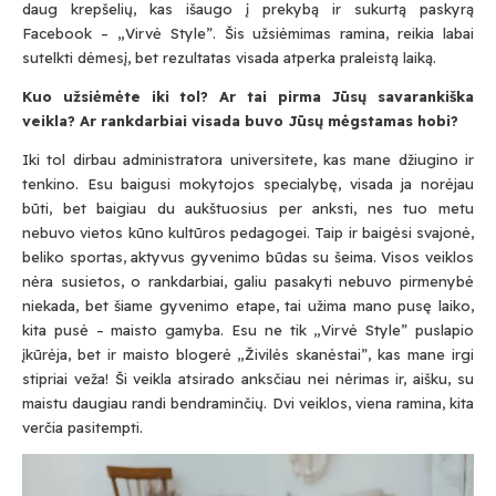
daug krepšelių, kas išaugo į prekybą ir sukurtą paskyrą
Facebook – „Virvė Style”. Šis užsiėmimas ramina, reikia labai
sutelkti dėmesį, bet rezultatas visada atperka praleistą laiką.
Kuo užsiėmėte iki tol? Ar tai pirma Jūsų savarankiška
veikla? Ar rankdarbiai visada buvo Jūsų mėgstamas hobi?
Iki tol dirbau administratora universitete, kas mane džiugino ir
tenkino. Esu baigusi mokytojos specialybę, visada ja norėjau
būti, bet baigiau du aukštuosius per anksti, nes tuo metu
nebuvo vietos kūno kultūros pedagogei. Taip ir baigėsi svajonė,
beliko sportas, aktyvus gyvenimo būdas su šeima. Visos veiklos
nėra susietos, o rankdarbiai, galiu pasakyti nebuvo pirmenybė
niekada, bet šiame gyvenimo etape, tai užima mano pusę laiko,
kita pusė – maisto gamyba. Esu ne tik „Virvė Style” puslapio
įkūrėja, bet ir maisto blogerė „Živilės skanėstai”, kas mane irgi
stipriai veža! Ši veikla atsirado anksčiau nei nėrimas ir, aišku, su
maistu daugiau randi bendraminčių. Dvi veiklos, viena ramina, kita
verčia pasitempti.