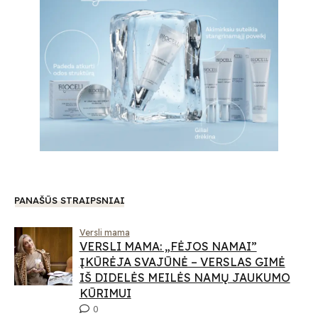
PANAŠŪS STRAIPSNIAI
Versli mama
VERSLI MAMA: „FĖJOS NAMAI”
ĮKŪRĖJA SVAJŪNĖ – VERSLAS GIMĖ
IŠ DIDELĖS MEILĖS NAMŲ JAUKUMO
KŪRIMUI
0