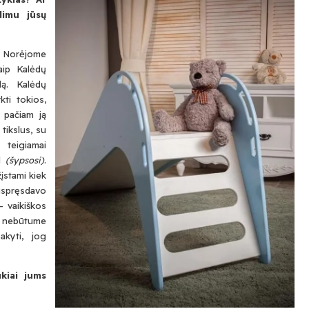
dimu jūsų
 Norėjome
aip Kalėdų
lą. Kalėdų
ti tokios,
a pačiam ją
tikslus, su
 teigiamai
ol
(šypsosi)
.
įstami kiek
nuspręsdavo
– vaikiškos
i nebūtume
akyti, jog
kiai jums