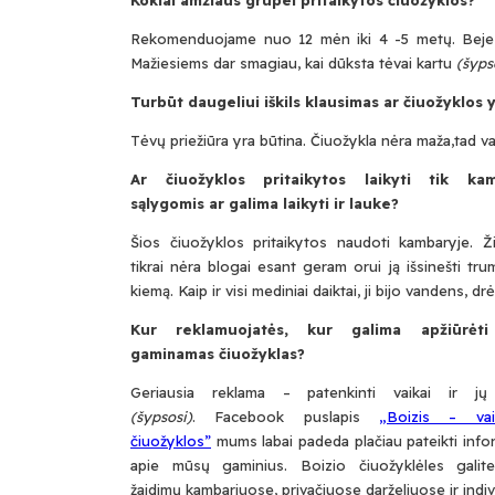
Rekomenduojame nuo 12 mėn iki 4 -5 metų. Beje čiu
Mažiesiems dar smagiau, kai dūksta tėvai kartu
(šyps
Turbūt daugeliui iškils klausimas ar čiuožyklos
Tėvų priežiūra yra būtina. Čiuožykla nėra maža,tad vaik
Ar čiuožyklos pritaikytos laikyti tik kam
sąlygomis ar galima laikyti ir lauke?
Šios čiuožyklos pritaikytos naudoti kambaryje. Ž
tikrai nėra blogai esant geram orui ją išsinešti tr
kiemą. Kaip ir visi mediniai daiktai, ji bijo vandens, d
Kur reklamuojatės, kur galima apžiūrėti
gaminamas čiuožyklas?
Geriausia reklama – patenkinti vaikai ir jų
(šypsosi)
. Facebook puslapis
„Boizis – vai
čiuožyklos”
mums labai padeda plačiau pateikti info
apie mūsų gaminius. Boizio čiuožyklėles galite
žaidimų kambariuose, privačiuose darželiuose ir ind