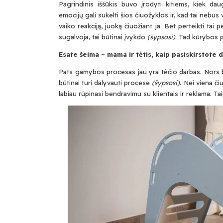
Pagrindinis iššūkis buvo įrodyti kitiems, kiek da
emocijų gali sukelti šios čiuožyklos ir, kad tai nebu
vaiko reakciją, juoką čiuožiant ja. Bet perteikti tai
sugalvoja, tai būtinai įvykdo
(šypsosi)
. Tad kūrybos p
Esate šeima – mama ir tėtis, kaip pasiskirstote 
Pats gamybos procesas jau yra tėčio darbas. Nors b
būtinai turi dalyvauti procese
(šypsosi)
. Nei viena č
labiau rūpinasi bendravimu su klientais ir reklama. Ta