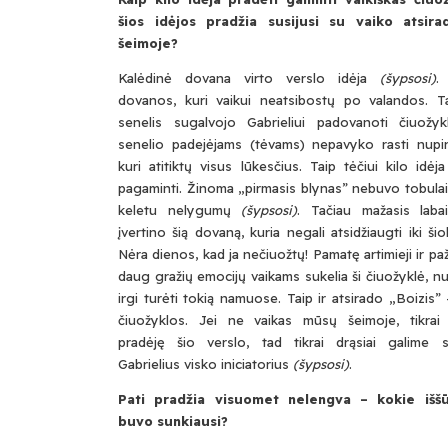
šios idėjos pradžia susijusi su vaiko atsira
šeimoje?
Kalėdinė dovana virto verslo idėja
(šypsosi)
.
dovanos, kuri vaikui neatsibostų po valandos. T
senelis sugalvojo Gabrieliui padovanoti čiuožyk
senelio padejėjams (tėvams) nepavyko rasti nupirk
kuri atitiktų visus lūkesčius. Taip tėčiui kilo idėj
pagaminti. Žinoma „pirmasis blynas” nebuvo tobulai 
keletu nelygumų
(šypsosi)
. Tačiau mažasis labai
įvertino šią dovaną, kuria negali atsidžiaugti iki ši
Nėra dienos, kad ja nečiuožtų! Pamatę artimieji ir paž
daug gražių emocijų vaikams sukelia ši čiuožyklė, 
irgi turėti tokią namuose. Taip ir atsirado „Boizis” 
čiuožyklos. Jei ne vaikas mūsų šeimoje, tikra
pradėję šio verslo, tad tikrai drąsiai galime s
Gabrielius visko iniciatorius
(šypsosi)
.
Pati pradžia visuomet nelengva – kokie iššū
buvo sunkiausi?