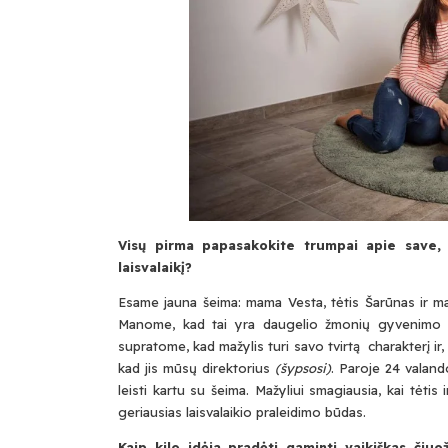
Visų pirma papasakokite trumpai apie save,
laisvalaikį?
Esame jauna šeima: mama Vesta, tėtis Šarūnas ir maž
Manome, kad tai yra daugelio žmonių gyvenimo t
supratome, kad mažylis turi savo tvirtą charakterį ir,
kad jis mūsų direktorius
(šypsosi)
. Paroje 24 valand
leisti kartu su šeima. Mažyliui smagiausia, kai tėtis
geriausias laisvalaikio praleidimo būdas.
Kaip kilo idėja pradėti gaminti vaikiškas čiuo