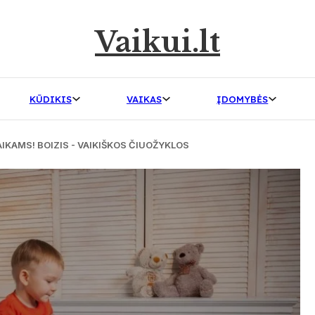
Vaikui.lt
KŪDIKIS
VAIKAS
ĮDOMYBĖS
KAMS! BOIZIS - VAIKIŠKOS ČIUOŽYKLOS