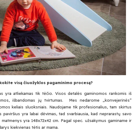
sakokite visą čiuožyklos pagaminimo procesą?
s yra atliekamas tik tėčio. Visos detalės gaminomos rankomis iš
nkamos, išbandomas jų tvirtumas. Mes nedarome „konvejerinės”
mos keliais sluoksniais. Naudojame tik profesionalius, tam skirtus
 paviršius yra labai dėvimas, tad svarbiausia, kad neprarastų savo
klos matmenys yra 148x72x42 cm. Pagal spec. užsakymus gaminame ir
darys kiekvienas tėtis ar mama.