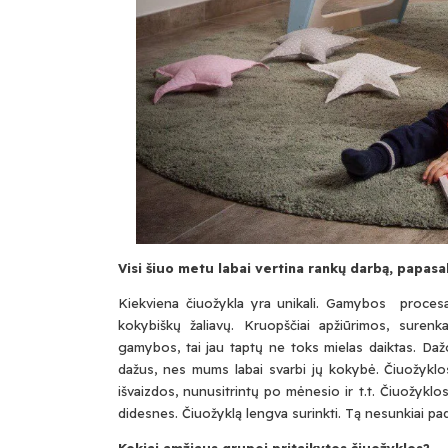
Visi šiuo metu labai vertina rankų darbą, papa
Kiekviena čiuožykla yra unikali. Gamybos procesa
kokybiškų žaliavų. Kruopščiai apžiūrimos, sure
gamybos, tai jau taptų ne toks mielas daiktas. Dažo
dažus, nes mums labai svarbi jų kokybė. Čiuožyklos
išvaizdos, nunusitrintų po mėnesio ir t.t. Čiuožy
didesnes. Čiuožyklą lengva surinkti. Tą nesunkiai pa
Kokiai amžiaus grupei pritaikytos čiuožyklos?