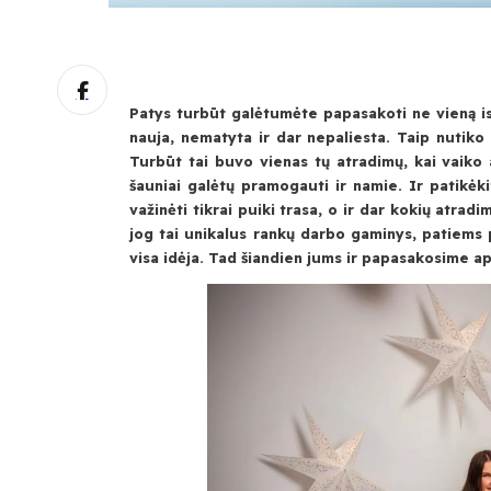
Patys turbūt galėtumėte papasakoti ne vieną ist
nauja, nematyta ir dar nepaliesta. Taip nutiko
Turbūt tai buvo vienas tų atradimų, kai vaiko a
šauniai galėtų pramogauti ir namie. Ir patikėki
važinėti tikrai puiki trasa, o ir dar kokių atra
jog tai unikalus rankų darbo gaminys, patiems p
visa idėja. Tad šiandien jums ir papasakosime a