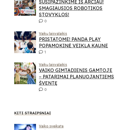
SUSIPAŽINKIME IŠ ARČIAU!
SMAGIAUSIOS ROBOTIKOS
STOVYKLOS!
0
Vaikų laisvalaikis
PRISTATOME! PANDA PLAY
POPAMOKINĖ VEIKLA KAUNE
1
Vaikų laisvalaikis
VAIKO GIMTADIENIS GAMTOJE
– PATARIMAI PLANUOJANTIEMS
ŠVENTĘ
0
KITI STRAIPSNIAI
Vaiko sveikata