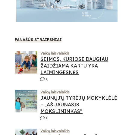
PANAŠŪS STRAIPSNIAI
Vaikų laisvalaikis
ŠEIMOS, KURIOSE DAUGIAU
ŽAIDŽIAMA KARTU YRA
LAIMINGESNĖS
0
Vaikų laisvalaikis
JAUNŲJŲ TYRĖJŲ MOKYKLĖLĖ
– „AŠ JAUNASIS
MOKSLININKAS”
0
Vaikų laisvalaikis