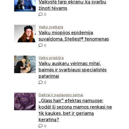
Vaikystė tarp ekranų: ką svarbu
žinoti tėvams
0
Vaiko sveikata
Vaikų miopijos epidemija
suvaldoma. Stellest® fenomenas
0
Vaiko priežiūra
Vaikų auskarų vėrimas: mitai,
baimės ir svarbiausi specialistės
patarimai
0
Daiktai ir paslaugos šeimai
„Glass hair“ efektas namuose:
kodėl šį sezoną mamos renkasi ne
tik kaukes, bet ir geriamą
keratiną?
0