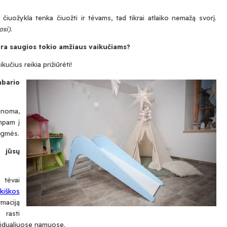
ožykla tenka čiuožti ir tėvams, tad tikrai atlaiko nemažą svorį.
osi)
.
 yra saugios tokio amžiaus vaikučiams?
učius reikia prižiūrėti!
bario
inoma,
umpam į
rėgmės.
 jūsų
 tėvai
kiškos
rmaciją
 rasti
ividualiuose namuose.