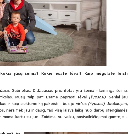
 kokia jūsų šeima?
Kokie esate tėvai? Kaip mėgstate leisti
asis Gabrielius. Didžiausias prioritetas yra šeima – laiminga šeima.
ikslas. Mūsų taip pat! Esame paprasti tėvai
(šypsosi)
. Seniai jau
 kad ir kaip siektume ką pakeisti – bus jo viršus
(šypsosi)
. Juokaujam,
os, nėra tiek jau ir daug, tad visą laisvą laiką nuo darbų stengiamės
 ir mama kartu su juo. Žaidimai su vaiku, pasivaikščiojimai gamtoje –
žyklas? Ar