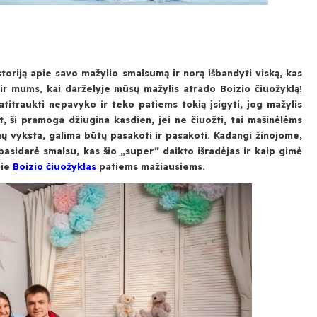
oriją apie savo mažylio smalsumą ir norą išbandyti viską, kas
 ir mums, kai darželyje mūsų mažylis atrado Boizio čiuožyklą!
titraukti nepavyko ir teko patiems tokią įsigyti, jog mažylis
t, ši pramoga džiugina kasdien, jei ne čiuožti, tai mašinėlėms
dimų vyksta, galima būtų pasakoti ir pasakoti. Kadangi žinojome,
asidarė smalsu, kas šio „super” daikto išradėjas ir kaip gimė
pie
Boizio čiuožyklas
patiems mažiausiems.