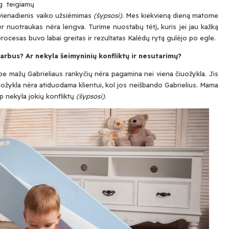
ug teigiamų
Submit
s vienadienis vaiko užsiėmimas
(šypsosi)
. Mes kiekvieną dieną matome
 per nuotraukas nėra lengva. Turime nuostabų tėtį, kuris jei jau kažką
rocesas buvo labai greitas ir rezultatas Kalėdų rytą gulėjo po egle.
Prenumeruodami Jūs sutinkate su mūsų
privatumo
ir
sla
darbus? Ar nekyla šeimyninių konfliktų ir nesutarimų?
politika
e mažų Gabrieliaus rankyčių nėra pagamina nei viena čiuožykla. Jis
iuožykla nėra atiduodama klientui, kol jos neišbando Gabrielius. Mama
ip nekyla jokių konfliktų
(šypsosi)
.