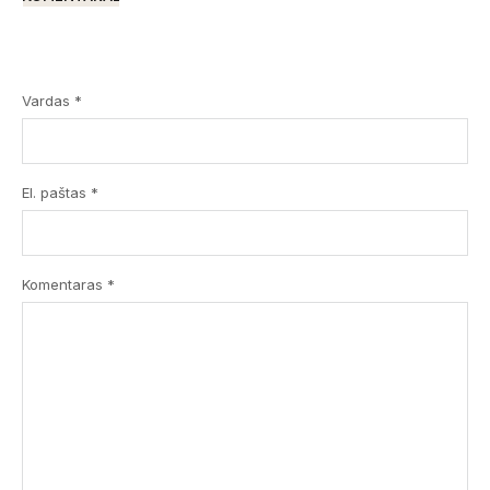
Vardas *
El. paštas *
Komentaras
*
Submit
Prenumeruodami Jūs sutinkate su mūsų
privatumo
ir
slapukų politika