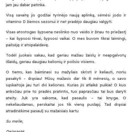
jam jau dabar patinka.
Visą savaitę jis godžiai tyrinėjo naują aplinką, sėmėsi jodo ir
vitamino D žiemos sezonui ir net pradėjo daugiau valgyti.
Visas atostogas šypsena neslinko nuo veido ir žinau to priežastį
– kai šypsosi tėvai, šypsosi vaikai. O mes buvom tikrai laimingi,
pailsėję ir atsipalaidavę.
T
odėl juokais sakau, kad geriau mažiau žaislų ir neapgalvotų
išlaidų, geriau daugiau kelionių ir poilsio visiems.
O tiems, kas baiminasi su mažyliais skristi ir keliauti, noriu
pasakyti – drąsiau! Mūsų mažasis dar tik 8 mėnesių, o savo
sąskaitoje
jau turi dvi keliones. Kurias jis atlaikė puikiai! O kuo
anksčiau prie to pradės pratintis, tuo paprasčiau tai bus daryti
ateity. Juk yra sakoma, kad pasaulis – tai knyga. O
nekeliaudamas, perskaitai jos tik vieną puslapį. Tad drąsiai
atradinėkime pasaulį su mažaisiais kartu
Su meile,
Deimantė