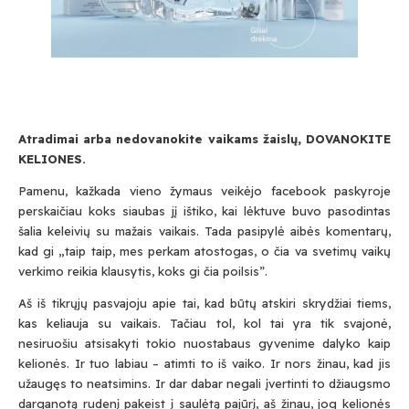
Atradimai arba nedovanokite vaikams žaislų, DOVANOKITE
KELIONES.
Pamenu, kažkada vieno žymaus veikėjo facebook paskyroje
perskaičiau koks siaubas jį ištiko, kai lėktuve buvo pasodintas
šalia keleivių su mažais vaikais. Tada pasipylė aibės komentarų,
kad gi „taip taip, mes perkam atostogas, o čia va svetimų vaikų
verkimo reikia klausytis, koks gi čia poilsis”.
Aš iš tikrųjų pasvajoju apie tai, kad būtų atskiri skrydžiai tiems,
kas keliauja su vaikais. Tačiau tol, kol tai yra t
ik svajonė,
nesiruošiu atsisakyti tokio nuostabaus gyvenime dalyko kaip
kelionės. Ir tuo labiau – atimti to iš vaiko. Ir nors žinau, kad jis
užaugęs to neatsimins. Ir dar dabar negali įvertinti to džiaugsmo
darganotą rudenį pakeist į saulėtą pajūrį, aš žinau, jog kelionės