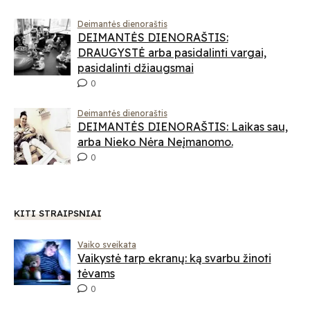
Deimantės dienoraštis
DEIMANTĖS DIENORAŠTIS:
DRAUGYSTĖ arba pasidalinti vargai,
pasidalinti džiaugsmai
0
Deimantės dienoraštis
DEIMANTĖS DIENORAŠTIS: Laikas sau,
arba Nieko Nėra Neįmanomo.
0
KITI STRAIPSNIAI
Vaiko sveikata
Vaikystė tarp ekranų: ką svarbu žinoti
tėvams
0