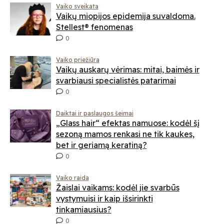
Vaiko sveikata
Vaikų miopijos epidemija suvaldoma.
Stellest® fenomenas
0
Vaiko priežiūra
Vaikų auskarų vėrimas: mitai, baimės ir
svarbiausi specialistės patarimai
0
Daiktai ir paslaugos šeimai
„Glass hair“ efektas namuose: kodėl šį
sezoną mamos renkasi ne tik kaukes,
bet ir geriamą keratiną?
0
Vaiko raida
Žaislai vaikams: kodėl jie svarbūs
vystymuisi ir kaip išsirinkti
tinkamiausius?
0