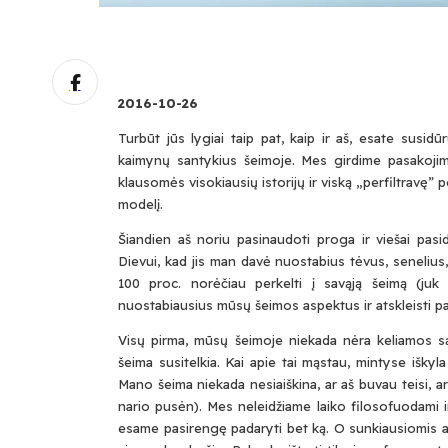
2016-10-26
Turbūt jūs lygiai taip pat, kaip ir aš, esate sus
kaimynų santykius šeimoje. Mes girdime pasakojim
klausomės visokiausių istorijų ir viską „perfiltravę”
modelį.
Šiandien aš noriu pasinaudoti proga ir viešai pasi
Dievui, kad jis man davė nuostabius tėvus, senelius, 
100 proc. norėčiau perkelti į savąją šeimą (ju
nuostabiausius mūsų šeimos aspektus ir atskleisti pa
Visų pirma, mūsų šeimoje niekada nėra keliamos są
šeima susitelkia. Kai apie tai mąstau, mintyse iškyl
Mano šeima niekada nesiaiškina, ar aš buvau teisi, a
nario pusėn). Mes neleidžiame laiko filosofuodami i
esame pasirengę padaryti bet ką. O sunkiausiomis ak