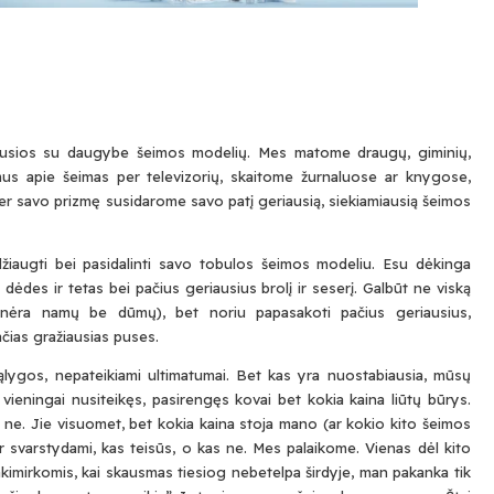
idūrusios su daugybe šeimos modelių. Mes matome draugų, giminių,
us apie šeimas per televizorių, skaitome žurnaluose ar knygose,
 per savo prizmę susidarome savo patį geriausią, siekiamiausią šeimos
džiaugti bei pasidalinti savo tobulos šeimos modeliu. Esu dėkinga
dėdes ir tetas bei pačius geriausius brolį ir seserį. Galbūt ne viską
k nėra namų be dūmų), bet noriu papasakoti pačius geriausius,
čias gražiausias puses.
lygos, nepateikiami ultimatumai. Bet kas yra nuostabiausia, mūsų
a vieningai nusiteikęs, pasirengęs kovai bet kokia kaina liūtų būrys.
r ne. Jie visuomet, bet kokia kaina stoja mano (ar kokio kito šeimos
r svarstydami, kas teisūs, o kas ne. Mes palaikome. Vienas dėl kito
imirkomis, kai skausmas tiesiog nebetelpa širdyje, man pakanka tik