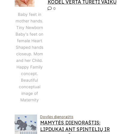
KODĖL VERTA TURĖTI VAIKŲ
0
Baby feet in
mother hands.
Tiny Newborn
Baby's feet on
female Heart
Shaped hands
closeup. Mom
and her Child.
Happy Family
concept.
Beautiful
conceptual
image of
Maternity
Dovilės dienoraštis
MAMYTĖS DIENORAŠTIS:
LIPDUKAI ANT SPINTELIŲ IR