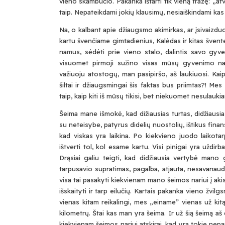
vieno skambučio. Pakanka ištarti tik vieną frazę: „a
taip. Nepateikdami jokių klausimų, nesiaiškindami kas 
Na, o kalbant apie džiaugsmo akimirkas, ar įsivaizd
kartu švenčiame gimtadienius, Kalėdas ir kitas švente
namus, sėdėti prie vieno stalo, dalintis savo gyv
visuomet pirmoji sužino visas mūsų gyvenimo nauj
važiuoju atostogų, man pasipiršo, aš laukiuosi. Kaip 
šiltai ir džiaugsmingai šis faktas bus priimtas?! M
taip, kaip kiti iš mūsų tikisi, bet niekuomet nesulauki
Šeima mane išmokė, kad dižiausias turtas, didžiausi
su neteisybe, patyrus didelių nuostolių, ištikus fina
kad viskas yra laikina. Po kiekvieno juodo laikotar
ištverti tol, kol esame kartu. Visi pinigai yra uždirba
Drąsiai galiu teigti, kad didžiausia vertybė mano 
tarpusavio supratimas, pagalba, atjauta, nesavanau
visa tai pasakyti kiekvienam mano šeimos nariui į akis
išskaityti ir tarp eilučių. Kartais pakanka vieno žvi
vienas kitam reikalingi, mes „einame” vienas už kitą
kilometrų. Štai kas man yra šeima. Ir už šią šeimą a
kiekvienam šeimos nariui atskirai, kad yra tokie nepa