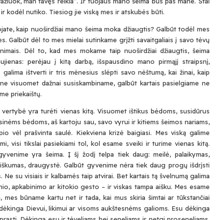
tvažiuok, man tavęs reikia”. Ir tuojaus mano šeima bus pas mane. Štai
ir kodėl nutiko. Tiesiog jie viską mes ir atskubės būti.
uojate, kaip nuoširdžiai mano šeima moka džiaugtis? Galbūt todėl mes
s. Galbūt dėl to mes mielai sutinkame grįžti savaitgaliais į savo tėvų
enimais. Dėl to, kad mes mokame taip nuoširdžiai džiaugtis, šeima
ienas: perėjau į kitą darbą, išspausdino mano pirmąjį straipsnį,
galima ištverti ir tris mėnesius slėpti savo nėštumą, kai žinai, kaip
es ne visuomet dažnai susiskambiname, galbūt kartais pasielgiame ne
ame priekaištų.
a vertybė yra turėti vienas kitą. Visuomet ištikus bėdoms, susidūrus
nsinėms bėdoms, aš kartoju sau, savo vyrui ir kitiems šeimos nariams,
pio vėl prašvinta saulė. Kiekviena krizė baigiasi. Mes viską galime
mi, visi tikslai pasiekiami tol, kol esame sveiki ir turime vienas kitą.
Submit
gyvenime yra šeima. Į šį žodį telpa tiek daug: meilė, palaikymas,
diškumas, draugystė. Galbūt gyvenime nėra tiek daug progų išdrįsti
. Ne su visiais ir kalbamės taip atvirai. Bet kartais tą švelnumą galima
Prenumeruodami Jūs sutinkate su mūsų
privatumo
ir
sla
lgsnio, apkabinimo ar kitokio gesto – ir viskas tampa aišku. Mes esame
politika
, mes būname kartu net ir tada, kai mus skiria šimtai ar tūkstančiai
š dėkinga Dievui, likimui ar visoms aukštesnėms galioms. Esu dėkinga
prasti. Dėkinga esu ir tėveliams bei seneliams ir netgi proseneliams,