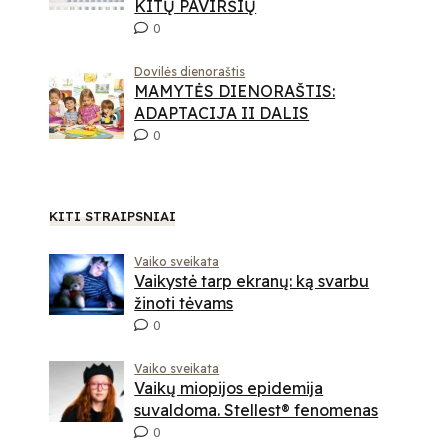
KITŲ PAVIRŠIŲ
0
Dovilės dienoraštis
MAMYTĖS DIENORAŠTIS:
ADAPTACIJA II DALIS
0
KITI STRAIPSNIAI
Vaiko sveikata
Vaikystė tarp ekranų: ką svarbu
žinoti tėvams
0
pukų
Vaiko sveikata
Vaikų miopijos epidemija
suvaldoma. Stellest® fenomenas
0