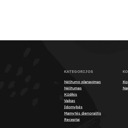
KATEGORIJOS
KO
Nėštumo planavimas
Ko
Nėštumas
Nau
Kūdikis
Vaikas
Įdomybės
Mamytės dienoraštis
Receptai