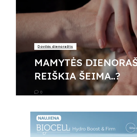
Dovilės dienoraštis
MAMYTĖS DIENORAŠ
REIŠKIA ŠEIMA..?
0