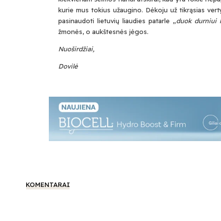
kurie mus tokius užaugino. Dėkoju už tikrąsias vert
pasinaudoti lietuvių liaudies patarle „
duok durniui 
žmonės, o aukštesnės jėgos.
Nuoširdžiai,
Dovilė
KOMENTARAI