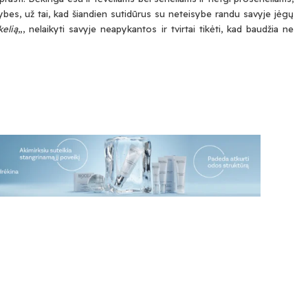
ybes, už tai, kad šiandien sutidūrus su neteisybe randu savyje jėgų
kelią
„, nelaikyti savyje neapykantos ir tvirtai tikėti, kad baudžia ne