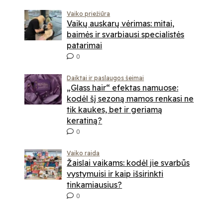
Vaiko priežiūra
Vaikų auskarų vėrimas: mitai,
baimės ir svarbiausi specialistės
patarimai
0
Daiktai ir paslaugos šeimai
„Glass hair“ efektas namuose:
kodėl šį sezoną mamos renkasi ne
tik kaukes, bet ir geriamą
keratiną?
0
Vaiko raida
Žaislai vaikams: kodėl jie svarbūs
vystymuisi ir kaip išsirinkti
tinkamiausius?
0