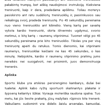
pakabintą trumpą, bet aiškią naudojimosi instrukciją. Kiekviena
treniruotė, kaip ir dera, pradedama apšilimu. Toliau moterys
pasiskirsto ant ratu sudėliotų treniruoklių ir, pasirinkusios sau
reikalingą svorį, pradeda treniruotę. Po 45 sekundžių pereinama
nuo vieno treniruoklio ant kilimėlio. Vieną kartą per savaitę
vyksta kardio treniruotė, skirta ištvermės ugdymui, svorio
metimui, o kitą kartą – raumenų stiprinimui. Tuomet vėlgi po 45
sekundžių pereinama prie kito treniruoklio. Tikslas yra per visą
treniruotę apeiti du ratukus. Tomis dienomis, kai stiprinami
raumenys, treniruokliai keičiami ne kas 45 sekundes, o kas
minutę. Nebijokite, kardio ir raumenų stiprinimo pratimų jums
nereikės nei susigalvoti, nei prisiminti, juos demonstruoja
trenerės.
Aplinka
Sporto klube yra atskiras persirengimo kambarys, dušai bei
tualetai. Aplink kabo ryžtą sportuoti skatinantys plakatai ir
šypseną keliantys šūkiai. Vyrauja moteriška raudona spalva. Tuo
metu, kai jūs liesite prakaitą, jūsų mažyliais rūpinsis kita trenerė.
Vaikučiams sudominti yra didelis žaislų arsenalas, kamuoliai,