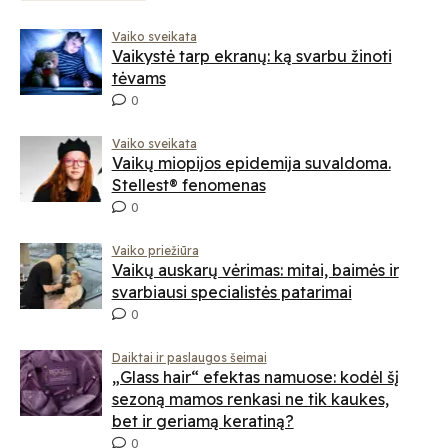
Vaiko sveikata
Vaikystė tarp ekranų: ką svarbu žinoti
tėvams
0
Vaiko sveikata
Vaikų miopijos epidemija suvaldoma.
Stellest® fenomenas
0
Vaiko priežiūra
Vaikų auskarų vėrimas: mitai, baimės ir
svarbiausi specialistės patarimai
0
Daiktai ir paslaugos šeimai
„Glass hair“ efektas namuose: kodėl šį
sezoną mamos renkasi ne tik kaukes,
bet ir geriamą keratiną?
0