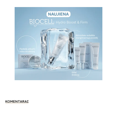
Submit
Prenumeruodami Jūs sutinkate su mūsų
privatumo
ir
slapukų politika
KOMENTARAI