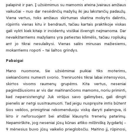
palapinė ir pan. Į užsiėmimus su mamomis ateina įvairaus amžiaus
vaikučiai – nuo dar nesėdinčių mažylių iki jau lakstančių padaužų.
Viena vertus, toks amžiaus skirtumas skatina mokytis dalintis,
rūpintis vienas kitu ir bendrauti, tačiau kartais praktikoje viskas
gali vykti kiek kitaip ir incidentų visiškai išvengti neįmanoma. Dar
nevaikštantiems mažyliams yra patiestas kilimėlis, tačiau ropliukų
ant jo tikrai nesulaikysi. Vienas salės minusas mažiesiems,
mokantiems ropoti – tai šaltos grindys.
Pabaigai
Mano nuomone, šie užsiėmimai puikiai tiks moterims,
siekiančioms numesti svorio. Treniruotės tikrai labai intensyvios,
skirtos visoms raumenų grupėms. Kita vertus, neseniai
pagimdžiusioms ar vis dar maitinančioms mamoms, noriu priminti,
kad nepersistengtų! Juk viršijus savo galimybes, gali dingti
pienelis ar netgi susitraumuoti. Tad jeigu nuspręsite imtis būtent
šios veiklos, primigtinai rekomenduoju viską daryti palengva, iš
lėto ir neforsuojant bei atidžiai klausytis trenerių patarimų.
Nepamirškite, jog neseniai jūsų kūnas atliko milžinišką žygdarbį –
9 mėnesius buvo jūsų vaikelio prieglobsčiu. Maitino jį, rūpinosi,