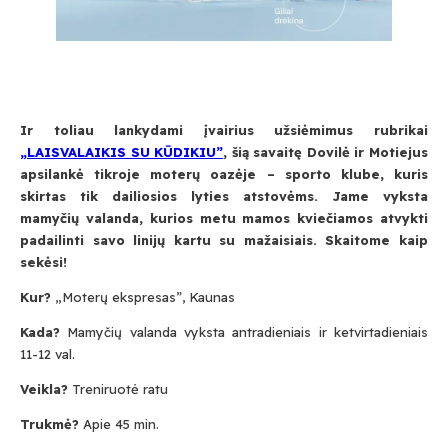
Ir toliau lankydami įvairius užsiėmimus rubrikai
„LAISVALAIKIS SU KŪDIKIU”
, šią savaitę Dovilė ir Motiejus
apsilankė tikroje moterų oazėje – sporto klube, kuris
skirtas tik dailiosios lyties atstovėms. Jame vyksta
mamyčių valanda, kurios metu mamos kviečiamos atvykti
padailinti savo linijų kartu su mažaisiais. Skaitome kaip
sekėsi!
Kur?
„Moterų ekspresas”, Kaunas
Kada?
Mamyčių valanda vyksta antradieniais ir ketvirtadieniais
11-12 val.
Veikla?
Treniruotė ratu
Trukmė?
Apie 45 min.