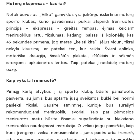
Moterų ekspresas – kas tai?
Netoli buvusios „Vilko” gamyklos yra įsikūręs išskirtinai moterų
sporto klubas, kurio pavadinimas puikiai atspindi treniruotės
principą – ekspresas – greitas tempas, ėjimas keičiant
treniruoklius ratu, tikslumas, kadangi balsas iš kolonėlių kas
45 sekundes primena, jog metas „keisti kitą”. Įėjus vidun, tikrai
nekyla klausimų, ar patekai ten, kur reikia. Šviesi aplinka,
moteriška draugija, šmaikštūs plakatai, iššūkiais ir sėkmės
istorijomis apkabinėtos lentos. Taip, patekai į nedidelę moterų
oazę.
Kaip vyksta treniruotė?
Pirmąjį kartą atvykus į šį sporto klubą, būsite pamatuota,
pasverta, su jumis bus aptarta jūsų sveikatos būklė bei norimi
pasiekti tikslai. Gausite atmintinę, kurioje bus surašyti
rekomenduojami treniruoklių svoriai. Taip pat pirmosios
treniruotės metu būsite išsamiai supažindinta su kiekvieno
treniruoklio naudojimosi instrukcija. O vėliau jeigu pamiršite, kaip
kuris įrenginys veikia, nenusiminkite – jums padės arba trenerė,
arba išmanios mamytės pasiskaitys ant kiekvieno treniruoklio