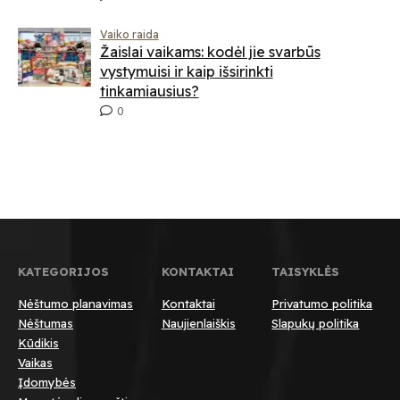
Vaiko raida
Žaislai vaikams: kodėl jie svarbūs
vystymuisi ir kaip išsirinkti
tinkamiausius?
0
KATEGORIJOS
KONTAKTAI
TAISYKLĖS
Nėštumo planavimas
Kontaktai
Privatumo politika
Nėštumas
Naujienlaiškis
Slapukų politika
Kūdikis
Vaikas
Įdomybės