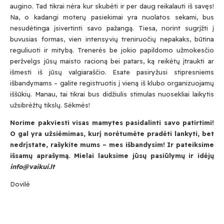
augino. Tad tikrai nėra kur skubėti ir per daug reikalauti iš savęs!
Na, o kadangi moterų pasiekimai yra nuolatos sekami, bus
nesudėtinga įsivertinti savo pažangą. Tiesa, norint sugrįžti į
buvusias formas, vien intensyvių treniruočių nepakaks, būtina
reguliuoti ir mitybą. Trenerės be jokio papildomo užmokesčio
peržvelgs jūsų maisto racioną bei patars, ką reikėtų įtraukti ar
išmesti iš jūsų valgiaraščio. Esate pasiryžusi stipresniems
išbandymams – galite registruotis į vieną iš klubo organizuojamų
iššūkių. Manau, tai tikrai bus didžiulis stimulas nuosekliai laikytis
užsibrėžtų tikslų. Sėkmės!
Norime pakviesti visas mamytes pasidalinti savo patirtimi!
O gal yra užsiėmimas, kurį norėtumėte pradėti lankyti, bet
nedrįstate, rašykite mums – mes išbandysim! Ir pateiksime
išsamų aprašymą. Mielai lauksime jūsų pasiūlymų ir idėjų
info@vaikui.lt
Dovilė