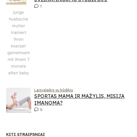
1
junge
huebsche
mutter
trainiert
ihren
koerper
gemeinsam
mit ihrem 7
monate
alten baby
Laisvalaikis su kūdikiu
SPORTAS MAMA IR MAŽYLIS, MISIJA
ĮMANOMA?
0
KITI STRAIPSNIAI