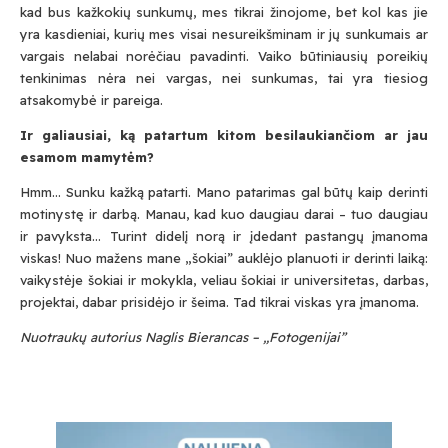
kad bus kažkokių sunkumų, mes tikrai žinojome, bet kol kas jie
yra kasdieniai, kurių mes visai nesureikšminam ir jų sunkumais ar
vargais nelabai norėčiau pavadinti. Vaiko būtiniausių poreikių
tenkinimas nėra nei vargas, nei sunkumas, tai yra tiesiog
atsakomybė ir pareiga.
Ir galiausiai, ką patartum kitom besilaukiančiom ar jau
esamom mamytėm?
Hmm… Sunku kažką patarti. Mano patarimas gal būtų kaip derinti
motinystę ir darbą. Manau, kad kuo daugiau darai – tuo daugiau
ir pavyksta… Turint didelį norą ir įdedant pastangų įmanoma
viskas! Nuo mažens mane „šokiai” auklėjo planuoti ir derinti laiką:
vaikystėje šokiai ir mokykla, veliau šokiai ir universitetas, darbas,
projektai, dabar prisidėjo ir šeima. Tad tikrai viskas yra įmanoma.
Submit
Nuotraukų autorius Naglis Bierancas – „Fotogenijai”
Prenumeruodami Jūs sutinkate su mūsų
privatumo
ir
slapukų politika