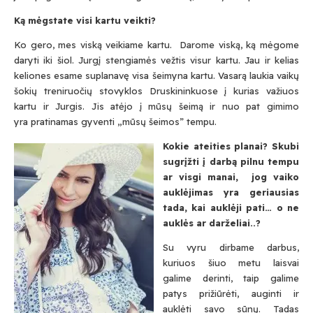
Ką mėgstate visi kartu veikti?
Ko gero, mes viską veikiame kartu. Darome viską, ką mėgome
daryti iki šiol. Jurgį stengiamės vežtis visur kartu. Jau ir kelias
keliones esame suplanavę visa šeimyna kartu. Vasarą laukia vaikų
šokių treniruočių stovyklos Druskininkuose į kurias važiuos
kartu ir Jurgis. Jis atėjo į mūsų šeimą ir nuo pat gimimo
yra pratinamas gyventi „mūsų šeimos” tempu.
Kokie ateities planai? Skubi
sugrįžti į darbą pilnu tempu
ar visgi manai, jog vaiko
auklėjimas yra geriausias
tada, kai auklėji pati… o ne
auklės ar darželiai..?
Su vyru dirbame darbus,
kuriuos šiuo metu laisvai
galime derinti, taip galime
patys prižiūrėti, auginti ir
auklėti savo sūnų. Tadas