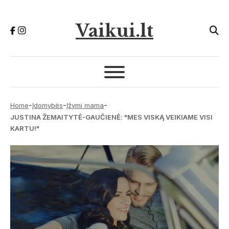
Vaikui.lt
-
-
-
Home
Įdomybės
Įžymi mama
JUSTINA ŽEMAITYTĖ-GAUČIENĖ: "MES VISKĄ VEIKIAME VISI
KARTU!"