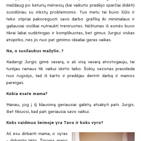
maždaug po keturių mėnesių (kai vaikutis pradėjo sparčiai didėti)
susidūriau su inkstų problemomis. Tuo metu tai buvo lūžis ir
teko stipriai pakoreguoti savo darbo grafiką iki minimalaus ir
galiausiai visiškai nutraukti treniruotes. Nėštumas iš esmės buvo
tikrai labai sudėtingas ir komplikuotas, bet gimus Jurgiui viskas
atsipirko, nes jis nuo pat gimimo idealiai geras vaikas.
Na, o susilaukus mažylio..?
Kadangi Jurgis gimė vasarą, o aš visą vasarą atostogauju, tai
turėjau ramaus tik vaikui skirto laiko. Šokių sezonas prasideda
nuo rugsėjo, tad iš karto ir pradėjau derinti darbą ir mamos
pareigas.
Kokia esate mama?
Manau, jog į šį klausimą geriausiai galėtų atsakyti pats Jurgis.
Bet tikiuosi, kad pati geriausia savo vaikui.
Koks vaidmuo šeimoje yra Tavo ir koks vyro?
Aš esu dirbanti mama, o vyras
– dirbantis tėtis. Žinoma, mano