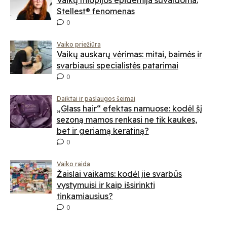
Stellest® fenomenas
0
Vaiko priežiūra
Vaikų auskarų vėrimas: mitai, baimės ir
svarbiausi specialistės patarimai
0
Daiktai ir paslaugos šeimai
„Glass hair“ efektas namuose: kodėl šį
sezoną mamos renkasi ne tik kaukes,
bet ir geriamą keratiną?
0
Vaiko raida
Žaislai vaikams: kodėl jie svarbūs
vystymuisi ir kaip išsirinkti
tinkamiausius?
0