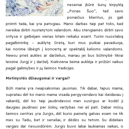
neseniai įkūrė šunų kirpyklą
„Ponas Šuo”, tad savo
ponaičius klientus, jis gali
priimti tada, kai yra patogiau. Mano darbas taip pat toks, kad
nereikia dirbti nustatytom valandom. Abu stengiamės dirbti savo
srityse ir gelbėjam vienas kitam reikalui esant. Turim nuostabią
pagalbininkę – auklytę Gretą, kuri mus puikiai pavaduoja,
kai norime išbėgti į koncertą ar spektaklį kelioms valandoms.
Neesu prieš aukles ar darželius, manau jei bus būtinybė tikrai
leisime Jurgį ir į darželį. Kiekviena šeima auklėja ir prižiūri vaikus
pagal galimybes ir jų šeimos tradicijas.
Motinystės džiaugsmai ir vargai?
Būti mama yra neapsakomas jausmas. Tik dabar, tapus mama,
supratau dėl ko mano mama visada pergyvendavo kai išeidavau į
vakarėlį, dėl ko taip jaudindavosi man susirgus ar kodėl ji
daugiau jaudinasi per šokių varžybas nei aš pati. Dabar mūsų
šeimos centras yra Jurgis, dėl kurio pametę galvas esam ne tik
mes su Tadu, bet ir seneliai, ir dėdės su tetom. Su dideliais
vargais dar nesusidūrėm. Jurgis buvo labai laukiamas vaikas, o