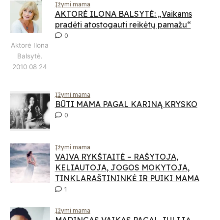
Įžymi mama
AKTORĖ ILONA BALSYTĖ: „Vaikams
pradėti atostogauti reikėtų pamažu“
0
Aktorė Ilona
Balsytė.
2010 08 24
Įžymi mama
BŪTI MAMA PAGAL KARINĄ KRYSKO
0
Įžymi mama
VAIVA RYKŠTAITĖ – RAŠYTOJA,
KELIAUTOJA, JOGOS MOKYTOJA,
TINKLARAŠTININKĖ IR PUIKI MAMA
1
Įžymi mama
MADINGAS VAIKAS PAGAL JULIJĄ