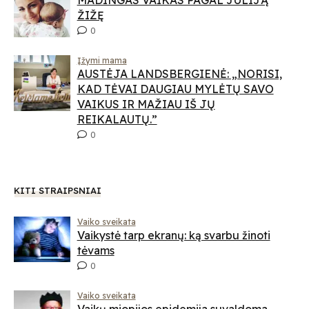
ŽIŽĘ
0
Įžymi mama
AUSTĖJA LANDSBERGIENĖ: „NORISI,
KAD TĖVAI DAUGIAU MYLĖTŲ SAVO
VAIKUS IR MAŽIAU IŠ JŲ
REIKALAUTŲ.”
0
KITI STRAIPSNIAI
Vaiko sveikata
Vaikystė tarp ekranų: ką svarbu žinoti
tėvams
0
Vaiko sveikata
Vaikų miopijos epidemija suvaldoma.