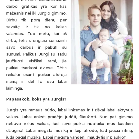
darbo grafikas yra kur kas
mažesnis nei iki Jurgio gimimo.
Dirbu tik porą dienų per
savaitę ir tik po kelias
valandas. Tuo metu, kai aš
dirbu, tėtis stengiasi sumažinti
savo darbus ir pabūti su
sūnumi. Palikus Jurgį su Tadu
jaučiuosi visiškai rami, jie
puikiai tvarkosi dviese. Tėtis
reikalui esant puikiai atstoja
mamą ir dėl to esu labai
laiminga.
Papasakok, koks yra Jurgis?
Jurgis yra ramaus būdo, labai linksmas ir fiziškai labai aktyvus
vaikas. Labai anksti pradėjo judėti, šliaužioti. Nuo pat gimimo
nebuvo irzlus vaikas, tad savo puikia nuotaika mus kasdien
džiugina! Labai mėgsta muziką ir taip atrodo, kad jaučia ritmą,
juda pagal muziką. Labai mėgsta vandenį, maudytis ir plaukioti.