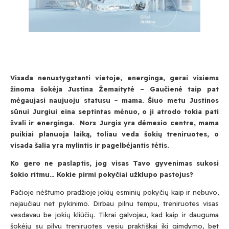
Visada nenustygstanti vietoje, energinga, gerai visiems
žinoma šokėja Justina Žemaitytė – Gaučienė taip pat
mėgaujasi naujuoju statusu – mama. Šiuo metu Justinos
sūnui Jurgiui eina septintas mėnuo, o ji atrodo tokia pati
žvali ir energinga. Nors Jurgis yra dėmesio centre, mama
puikiai planuoja laiką, toliau veda šokių treniruotes, o
visada šalia yra mylintis ir pagelbėjantis tėtis.
Ko gero ne paslaptis, jog visas Tavo gyvenimas sukosi
šokio ritmu… Kokie pirmi pokyčiai užklupo pastojus?
Pačioje nėštumo pradžioje jokių esminių pokyčių kaip ir nebuvo,
nejaučiau net pykinimo. Dirbau pilnu tempu, treniruotes visas
vesdavau be jokių kliūčių. Tikrai galvojau, kad kaip ir dauguma
šokėjų su pilvu treniruotes vesiu praktiškai iki gimdymo, bet