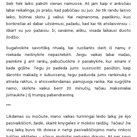
šiek tiek laiko pabūti vienas namuose. Aš jam kaip ir anksčiau
labai reikalinga, jis prašo, kad pabūčiau su juo. Jei tik randu laisvo
laiko, būtinai skiriu jį vaikui. Kai neįmanoma, paaiškinu, kuo
konkrečiai aš dabar užsiėmusi, pažadu, kad kai tik atsilaisvinsiu –
iškart su juo pažaisiu. Ir, savaime, aišku, visada laikausi duoto
žodžio.
Sugalvokite savotišką ritualą, kai ruošiatės išeiti iš namų ir
niekada neišnykite nepastebėti. Jeigu vaikas labai mažas,
paimkite jį ant rankų, pabučiuokite ir pasakykite, kur einate ir
kada grįšite. Tegu jis padeda jums susiruošti: pasižiūri, kaip
darotės makiažą ir šukuoseną, tegu paduoda jums rankinuką ir
atneša raktus, o atsisveikindamas pamojuoja ranka. Kai sugrįšite
namo, skirkite vaikui bent 20 minučių, tačiau maksimaliai
įsitraukite į šį trumpą pabendravimą.
***
Likdamas su močiute, mano vaikas turiningai leido laiką: jie ėjo
pasivaikščioti, žaidė, skaitė knygeles ir mokėsi raidžių. Tačiau! Jie
visą laiką buvo tik dviese ir netgi pasivaikščiojimo metu rinkosi
tuščias aikšteles – sūnus apskritai neturėjo draugų. Aš per savo