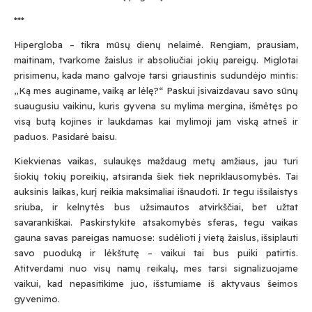
***
Hipergloba – tikra mūsų dienų nelaimė. Rengiam, prausiam,
maitinam, tvarkome žaislus ir absoliučiai jokių pareigų. Miglotai
prisimenu, kada mano galvoje tarsi griaustinis sudundėjo mintis:
„Ką mes auginame, vaiką ar lėlę?“ Paskui įsivaizdavau savo sūnų
suaugusiu vaikinu, kuris gyvena su mylima mergina, išmėtęs po
visą butą kojines ir laukdamas kai mylimoji jam viską atneš ir
paduos. Pasidarė baisu.
Kiekvienas vaikas, sulaukęs maždaug metų amžiaus, jau turi
šiokių tokių poreikių, atsiranda šiek tiek nepriklausomybės. Tai
auksinis laikas, kurį reikia maksimaliai išnaudoti. Ir tegu išsilaistys
sriuba, ir kelnytės bus užsimautos atvirkščiai, bet užtat
savarankiškai. Paskirstykite atsakomybės sferas, tegu vaikas
gauna savas pareigas namuose: sudėlioti į vietą žaislus, išsiplauti
savo puoduką ir lėkštutę – vaikui tai bus puiki patirtis.
Atitverdami nuo visų namų reikalų, mes tarsi signalizuojame
vaikui, kad nepasitikime juo, išstumiame iš aktyvaus šeimos
gyvenimo.