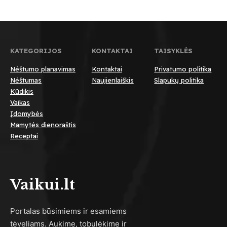
KATEGORIJOS
KONTAKTAI
TAISYKLĖS
Nėštumo planavimas
Kontaktai
Privatumo politika
Nėštumas
Naujienlaiškis
Slapukų politika
Kūdikis
Vaikas
Įdomybės
Mamytės dienoraštis
Receptai
Vaikui.lt
Portalas būsimiems ir esamiems
tėveliams. Aukime, tobulėkime ir