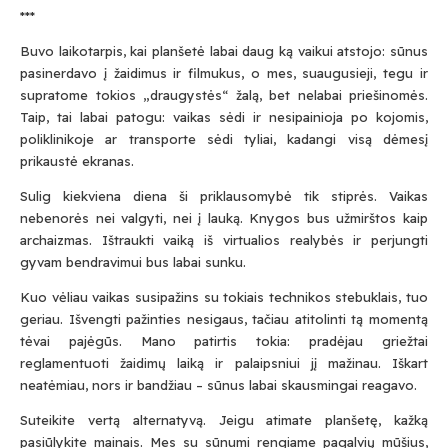
***
Buvo laikotarpis, kai planšetė labai daug ką vaikui atstojo: sūnus
pasinerdavo į žaidimus ir filmukus, o mes, suaugusieji, tegu ir
supratome tokios „draugystės“ žalą, bet nelabai priešinomės.
Taip, tai labai patogu: vaikas sėdi ir nesipainioja po kojomis,
poliklinikoje ar transporte sėdi tyliai, kadangi visą dėmesį
prikaustė ekranas.
Sulig kiekviena diena ši priklausomybė tik stiprės. Vaikas
nebenorės nei valgyti, nei į lauką. Knygos bus užmirštos kaip
archaizmas. Ištraukti vaiką iš virtualios realybės ir perjungti
gyvam bendravimui bus labai sunku.
Kuo vėliau vaikas susipažins su tokiais technikos stebuklais, tuo
geriau. Išvengti pažinties nesigaus, tačiau atitolinti tą momentą
tėvai pajėgūs. Mano patirtis tokia: pradėjau griežtai
reglamentuoti žaidimų laiką ir palaipsniui jį mažinau. Iškart
neatėmiau, nors ir bandžiau – sūnus labai skausmingai reagavo.
Suteikite vertą alternatyvą. Jeigu atimate planšetę, kažką
pasiūlykite mainais. Mes su sūnumi rengiame pagalvių mūšius,