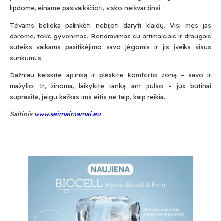
lipdome, einame pasivaikščioti, visko neišvardinsi.
Tėvams belieka palinkėti nebijoti daryti klaidų. Visi mes jas
darome, toks gyvenimas. Bendravimas su artimaisiais ir draugais
Submit
suteiks vaikams pasitikėjimo savo jėgomis ir jis įveiks visus
sunkumus.
Dažniau keiskite aplinką ir plėskite komforto zoną – savo ir
Prenumeruodami Jūs sutinkate su mūsų
mažylio. Ir, žinoma, laikykite ranką ant pulso – jūs būtinai
privatumo
ir
slapukų politika
suprasite, jeigu kažkas ims eitis ne taip, kaip reikia.
Šaltinis
www.seimairnamai.eu