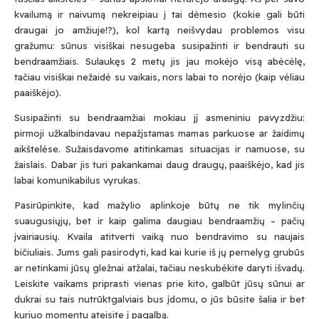
kvailumą ir naivumą nekreipiau į tai dėmesio (kokie gali būti
draugai jo amžiuje!?), kol kartą neišvydau problemos visu
gražumu: sūnus visiškai nesugeba susipažinti ir bendrauti su
bendraamžiais. Sulaukęs 2 metų jis jau mokėjo visą abėcėlę,
tačiau visiškai nežaidė su vaikais, nors labai to norėjo (kaip vėliau
paaiškėjo).
Susipažinti su bendraamžiai mokiau jį asmeniniu pavyzdžiu:
pirmoji užkalbindavau nepažįstamas mamas parkuose ar žaidimų
aikštelėse. Sužaisdavome atitinkamas situacijas ir namuose, su
žaislais. Dabar jis turi pakankamai daug draugų, paaiškėjo, kad jis
labai komunikabilus vyrukas.
Pasirūpinkite, kad mažylio aplinkoje būtų ne tik mylinčių
suaugusiųjų, bet ir kaip galima daugiau bendraamžių – pačių
įvairiausių. Kvaila atitverti vaiką nuo bendravimo su naujais
bičiuliais. Jums gali pasirodyti, kad kai kurie iš jų pernelyg grubūs
ar netinkami jūsų gležnai atžalai, tačiau neskubėkite daryti išvadų.
Leiskite vaikams priprasti vienas prie kito, galbūt jūsų sūnui ar
dukrai su tais nutrūktgalviais bus įdomu, o jūs būsite šalia ir bet
kuriuo momentu ateisite į pagalbą.