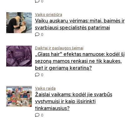
0
Vaiko priežiūra
Vaikų auskarų vėrimas: mitai, baimės ir
svarbiausi specialistės patarimai
0
Daiktai ir paslaugos šeimai
„Glass hair“ efektas namuose: kodėl šį
sezoną mamos renkasi ne tik kaukes,
bet ir geriamą keratiną?
0
Vaiko raida
Žaislai vaikams: kodėl jie svarbūs
vystymuisi ir kaip išsirinkti
tinkamiausius?
0