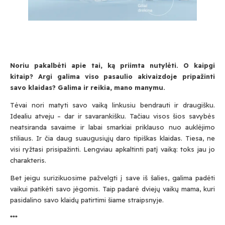
Noriu pakalbėti apie tai, ką priimta nutylėti. O kaipgi
kitaip? Argi galima viso pasaulio akivaizdoje pripažinti
savo klaidas? Galima ir reikia, mano manymu.
Tėvai nori matyti savo vaiką linkusiu bendrauti ir draugišku.
Idealiu atveju – dar ir savarankišku. Tačiau visos šios savybės
neatsiranda savaime ir labai smarkiai priklauso nuo auklėjimo
stiliaus. Ir čia daug suaugusiųjų daro tipiškas klaidas. Tiesa, ne
visi ryžtasi prisipažinti. Lengviau apkaltinti patį vaiką: toks jau jo
charakteris.
Bet jeigu surizikuosime pažvelgti į save iš šalies, galima padėti
vaikui patikėti savo jėgomis. Taip padarė dviejų vaikų mama, kuri
pasidalino savo klaidų patirtimi šiame straipsnyje.
***