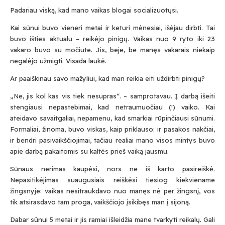
Padariau viską, kad mano vaikas blogai socializuotųsi.
Kai sūnui buvo vieneri metai ir keturi mėnesiai, išėjau dirbti. Tai
buvo išties aktualu – reikėjo pinigų. Vaikas nuo 9 ryto iki 23
vakaro buvo su močiute. Jis, beje, be manęs vakarais niekaip
negalėjo užmigti. Visada laukė.
Ar paaiškinau savo mažyliui, kad man reikia eiti uždirbti pinigų?
„Ne, jis kol kas vis tiek nesupras“. – samprotavau. Į darbą išeiti
stengiausi nepastebimai, kad netraumuočiau (!) vaiko. Kai
ateidavo savaitgaliai, nepamenu, kad smarkiai rūpinčiausi sūnumi.
Formaliai, žinoma, buvo viskas, kaip priklauso: ir pasakos nakčiai,
ir bendri pasivaikščiojimai, tačiau realiai mano visos mintys buvo
apie darbą pakaitomis su kaltės prieš vaiką jausmu.
Sūnaus nerimas kaupėsi, nors ne iš karto pasireiškė.
Nepasitikėjimas suaugusiais reiškėsi tiesiog kiekviename
žingsnyje: vaikas nesitraukdavo nuo manęs nė per žingsnį, vos
tik atsirasdavo tam proga, vaikščiojo įsikibęs man į sijoną.
Dabar sūnui 5 metai ir jis ramiai išleidžia mane tvarkyti reikalų. Gali