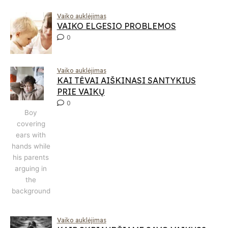
Vaiko auklėjimas
VAIKO ELGESIO PROBLEMOS
0
Vaiko auklėjimas
KAI TĖVAI AIŠKINASI SANTYKIUS
PRIE VAIKŲ
0
Boy
covering
ears with
hands while
his parents
arguing in
the
background
Vaiko auklėjimas