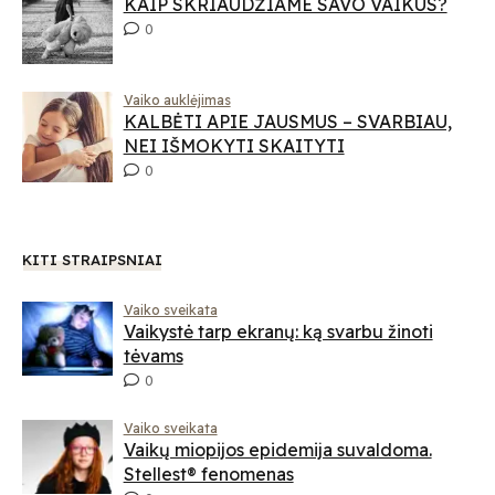
KAIP SKRIAUDŽIAME SAVO VAIKUS?
0
Vaiko auklėjimas
KALBĖTI APIE JAUSMUS – SVARBIAU,
NEI IŠMOKYTI SKAITYTI
0
KITI STRAIPSNIAI
Vaiko sveikata
Vaikystė tarp ekranų: ką svarbu žinoti
tėvams
0
Vaiko sveikata
Vaikų miopijos epidemija suvaldoma.
Stellest® fenomenas