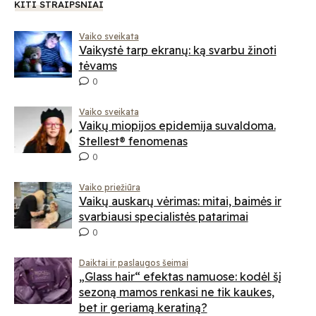
KITI STRAIPSNIAI
Vaiko sveikata
Vaikystė tarp ekranų: ką svarbu žinoti
tėvams
0
Vaiko sveikata
Vaikų miopijos epidemija suvaldoma.
Stellest® fenomenas
0
Vaiko priežiūra
Vaikų auskarų vėrimas: mitai, baimės ir
svarbiausi specialistės patarimai
0
Daiktai ir paslaugos šeimai
„Glass hair“ efektas namuose: kodėl šį
sezoną mamos renkasi ne tik kaukes,
bet ir geriamą keratiną?