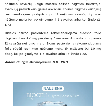
nėštumo savaičių. Jeigu moteris folinės rūgšties nevartojo,
svarbu ją paskirti kaip galima anksčiau. Folinės rūgšties vartojimą
rekomenduojama pratęsti ir po 12 nėštumo savaičių, t.y. viso
nėštumo metu bei po gimdymo 4-6 savaites arba kol žindo (2-
IIA).
Didelės rizikos pacientėms rekomenduojama didesnė folio
rūgšties dozė 4-5 mg per dieną 3 mėnesiai iki nėštumo ir pirmas
12 savaičių nėštumo metu. Šioms pacientėms rekomenduojama
folio rūgštį tęsti viso nėštumo metu, tik mažesnę 0,4-1,0 mg
dozę, bei po gimdymo 4-6 savaites arba kol žindo (IA).
Autorė Dr. Egle Machtejeviene M.D., Ph.D.