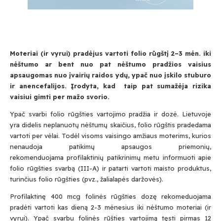
Moteriai (ir vyrui) pradėjus vartoti folio rūgštį 2–3 mėn. iki
nėštumo ar bent nuo pat nėštumo pradžios vaisius
apsaugomas nuo įvairių raidos ydų, ypač nuo įskilo stuburo
ir anencefalijos. Įrodyta, kad taip pat sumažėja rizika
vaisiui gimti per mažo svorio.
Ypač svarbi folio rūgšties vartojimo pradžia ir dozė. Lietuvoje
yra didelis neplanuotų nėštumų skaičius, folio rūgštis pradedama
vartoti per vėlai. Todėl visoms vaisingo amžiaus moterims, kurios
nenaudoja patikimų apsaugos priemonių,
rekomenduojama profilaktinių patikrinimų metu informuoti apie
folio rūgšties svarbą (III-A) ir patarti vartoti maisto produktus,
turinčius folio rūgšties (pvz., žalialapės daržovės).
Profilaktinę 400 mcg folinės rūgšties dozę rekomeduojama
pradėti vartoti kas dieną 2-3 mėnesius iki nėštumo moteriai (ir
vyrui). Ypač svarbu folinės rūšties vartojimą tęsti pirmas 12