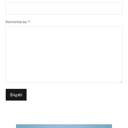
Komentaras
*
Submit
Prenumeruodami Jūs sutinkate su mūsų
privatumo
ir
slapukų politika