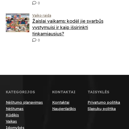
0
Vaiko raida
Žaislai vaikams: kodėl jie svarbūs
vystymuisi ir kaip išsirinkti
tinkamiausius?
0
KATEGORIJOS
KONTAKTAI
TAISYKLĖS
Nėštumo planavimas
Kontaktai
Privatumo politika
Nėštumas
Naujienlaiškis
Slapukų politika
Kūdikis
Vaikas
Įdomybės