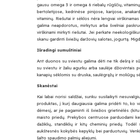
gausu omega 3 ir omega 6 riebalų rūgščių, vitaminų 
bertoletijose, kedrinėse pinijose, karijose, anak
vitaminų. Riešutai ir sėklos nėra lengvai virškinamas
galima neapdorotus, mirkytus arba švelniai paskrud
virškinami mirkyti riešutai. Jei perkate neekologiškus,
skanu gardinti šviežių daržovių salotas, jogurtą. Mi
Išradingi sumuštiniai
Ant duonos su sviestu galima dėti ne tik dešrą ir s
su sviestu ir žaliu agurku arba saulėje džiovintais
kanapių sėklomis su druska, saulėgrąžų ir moliūgų sė
Skanėstai
Kai labai norisi saldžiai, sunku susilaikyti nesuvalg
produktas, į kurį daugiausia galima pridėti to, ko va
dėmesį, ar jie pagaminti iš šviežios grietinėlės (kitu
maisto priedų. Prekybos centruose parduodami kepin
dažiklių, standiklių ir kitų cheminių priedų. Todė
aukštesnės kokybės kepyklų bei parduotuvių. Venkite
šalto spaudimo palmių aliejumi.