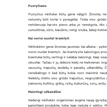
Pusryčiams
Pusryčius nėštukei būtų gerai valgyti. Žinoma, ne p
neturėtų būti tortai ir pyragėliai. Tinka viso grūd
netoleruoja karvės pieno arba jo nemėgsta, tiks a
sumuštiniai, sūris, kiaušinis, netgi sriuba, žalieji kokteil
Kai norisi nuolat kramtyti
Nėštukėms gerai žinomas jausmas: kai alkana – pykina,
norisi nuolat kramtyti. Jei kramtysite kaloringus produ
kramtukai būtų vertingi ir nelabai kaloringi. Kaip visad
obuoliai. Tačiau ir jų didesnį kiekį ne kiekvienas o
sausučių, trapučių, lazdelių ir panašių užkandėlių.
nereikalingo ir kad būtų kokia nors maistinė nauda. N
Reikėtų rinktis viso grūdo trapučius, negruzdintus al
įvairesnių kultūrų: grikių, ryžių, kukurūzų, sorų, avižų 
Maistingi užkandžiai
Kadangi nėštukės organizmas augina naują gyvybę, ja
pamirštami produktai, tokie kaip riešutai ir sėklos.