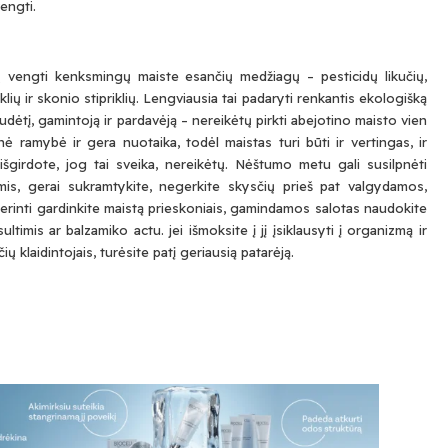
engti.
tų vengti kenksmingų maiste esančių medžiagų – pesticidų likučių,
klių ir skonio stipriklių. Lengviausia tai padaryti renkantis ekologišką
udėtį, gamintoją ir pardavėją – nereikėtų pirkti abejotino maisto vien
nė ramybė ir gera nuotaika, todėl maistas turi būti ir vertingas, ir
 išgirdote, jog tai sveika, nereikėtų. Nėštumo metu gali susilpnėti
mis, gerai sukramtykite, negerkite skysčių prieš pat valgydamos,
gerinti gardinkite maistą prieskoniais, gamindamos salotas naudokite
timis ar balzamiko actu. jei išmoksite į jį įsiklausyti į organizmą ir
čių klaidintojais, turėsite patį geriausią patarėją.