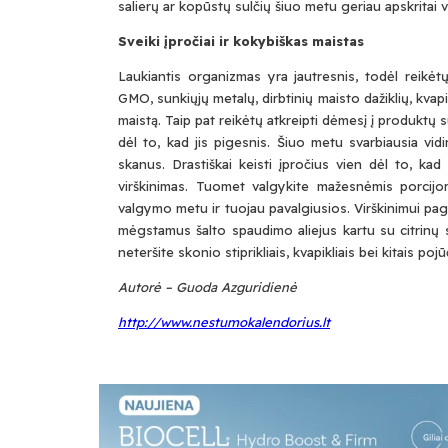
salierų ar kopūstų sulčių šiuo metu geriau apskritai v
Sveiki įpročiai ir kokybiškas maistas
Laukiantis organizmas yra jautresnis, todėl reikė
GMO, sunkiųjų metalų, dirbtinių maisto dažiklių, kvapi
maistą. Taip pat reikėtų atkreipti dėmesį į produktų s
dėl to, kad jis pigesnis. Šiuo metu svarbiausia vidi
skanus. Drastiškai keisti įpročius vien dėl to, kad
virškinimas. Tuomet valgykite mažesnėmis porcijo
valgymo metu ir tuojau pavalgiusios. Virškinimui pa
mėgstamus šalto spaudimo aliejus kartu su citrinų sul
neteršite skonio stiprikliais, kvapikliais bei kitais pojū
Autorė – Guoda Azguridienė
http://www.nestumokalendorius.lt