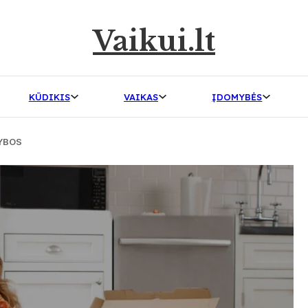
Vaikui.lt
KŪDIKIS
VAIKAS
ĮDOMYBĖS
TYBOS