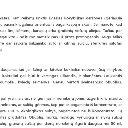
Submit
istas. Tam reikėtų rinktis šviežias kokybiškas daržoves (geriausia
 jų pasirinkti, galima orientuotis pagal kvapą ir skonį. Jei manote, kad
Prenumeruodami Jūs sutinkate su mūsų
privatumo
ir
sla
sias linų sėmenų, kanapių arba graikinių riešutų aliejus. Tačiau per
politika
aragaukite – nėštumo metu kūnas už protą protingesnis. Jeigu žalias
te dar šaukštą balzamiko acto ar citrinų sulčių, stenkitės salotas
ą.
ojama, tad jei žalieji ar kitokie kokteiliai nebuvo jūsų mitybos
 kokteiliai gali būti ir vertingas užkandis, ir skanėstas. Laukiantis
mbliai, kviečių želmenys. Geriau vartoti švelnesnius: obuolius,
.
p pat yra maistas, ne gėrimas – nereikėtų jomis užgerti kito maisto.
r nektaras, ar sulčių gėrimas, taip pat ar pagaminta iš koncentrato, ar
os yra 100 % ekologiškos sultys, pagamintos ne iš koncentrato. Jų
otas produktas. Obuolių, morkų, moliūgų, vynuogių ar slyvų sulčių
uolių, granatų sulčių per dieną nereikėtų išgerti daugiau nei 50 ml,