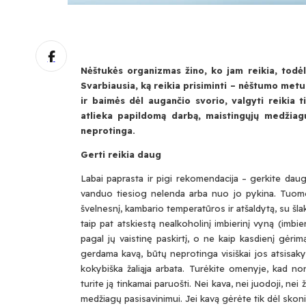
Nėštukės organizmas žino, ko jam reikia, todėl j
Svarbiausia, ką reikia prisiminti – nėštumo metu
ir baimės dėl augančio svorio, valgyti reikia 
atlieka papildomą darbą, maistingųjų medžiagų
neprotinga.
Gerti reikia daug
Labai paprasta ir pigi rekomendacija – gerkite daug
vanduo tiesiog nelenda arba nuo jo pykina. Tuomet
švelnesnį, kambario temperatūros ir atšaldytą, su šlake
taip pat atskiestą nealkoholinį imbierinį vyną (imbier
pagal jų vaistinę paskirtį, o ne kaip kasdienį gėri
gerdama kavą, būtų neprotinga visiškai jos atsisakyt
kokybiška žaliąja arbata. Turėkite omenyje, kad nor
turite ją tinkamai paruošti. Nei kava, nei juodoji, ne
medžiagų pasisavinimui. Jei kavą gėrėte tik dėl skoni