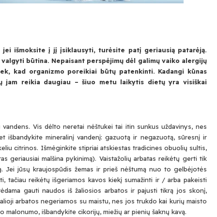
ei išmoksite į jį įsiklausyti, turėsite patį geriausią patarėją.
 valgyti būtina. Nepaisant perspėjimų dėl galimų vaiko alergijų
tiek, kad organizmo poreikiai būtų patenkinti. Kadangi kūnas
 jam reikia daugiau – šiuo metu laikytis dietų yra visiškai
 vandens. Vis dėlto neretai nėštukei tai itin sunkus uždavinys, nes
 išbandykite mineralinį vandenį: gazuotą ir negazuotą, sūresnį ir
liu citrinos. Išmėginkite stipriai atskiestas tradicines obuolių sultis,
as geriausiai malšina pykinimą). Vaistažolių arbatas reikėtų gerti tik
mą. Jei jūsų kraujospūdis žemas ir prieš nėštumą nuo to gelbėjotės
i, tačiau reikėtų išgeriamos kavos kiekį sumažinti ir / arba pakeisti
ėdama gauti naudos iš žaliosios arbatos ir pajusti tikrą jos skonį,
i žalioji arbatos negeriamos su maistu, nes jos trukdo kai kurių maisto
o malonumo, išbandykite cikorijų, miežių ar pienių šaknų kavą.