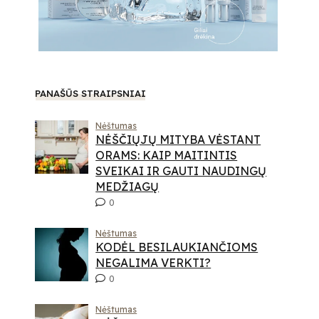
PANAŠŪS STRAIPSNIAI
Nėštumas
NĖŠČIŲJŲ MITYBA VĖSTANT
ORAMS: KAIP MAITINTIS
SVEIKAI IR GAUTI NAUDINGŲ
MEDŽIAGŲ
0
Nėštumas
KODĖL BESILAUKIANČIOMS
NEGALIMA VERKTI?
0
Nėštumas