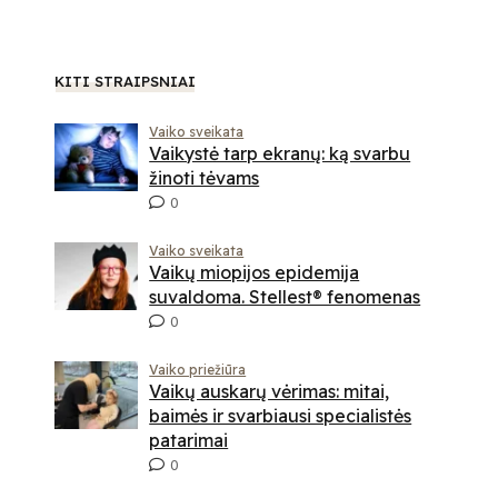
KITI STRAIPSNIAI
Vaiko sveikata
Vaikystė tarp ekranų: ką svarbu
žinoti tėvams
0
Vaiko sveikata
Vaikų miopijos epidemija
suvaldoma. Stellest® fenomenas
0
Vaiko priežiūra
Vaikų auskarų vėrimas: mitai,
baimės ir svarbiausi specialistės
patarimai
0