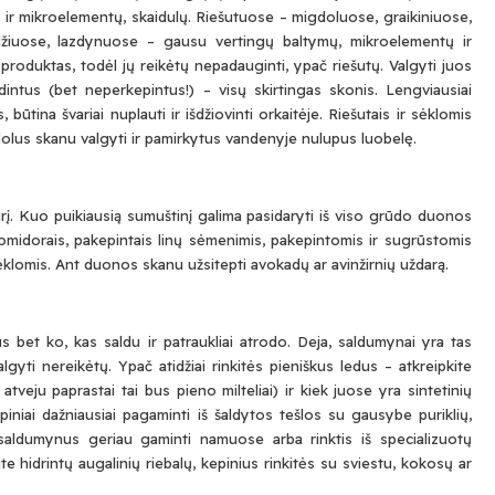
ir mikroelementų, skaidulų. Riešutuose – migdoluose, graikiniuose,
ardžiuose, lazdynuose – gausu vertingų baltymų, mikroelementų ir
 produktas, todėl jų reikėtų nepadauginti, ypač riešutų. Valgyti juos
intus (bet neperkepintus!) – visų skirtingas skonis. Lengviausiai
 būtina švariai nuplauti ir išdžiovinti orkaitėje. Riešutais ir sėklomis
gdolus skanu valgyti ir pamirkytus vandenyje nulupus luobelę.
ūrį. Kuo puikiausią sumuštinį galima pasidaryti iš viso grūdo duonos
 pomidorais, pakepintais linų sėmenimis, pakepintomis ir sugrūstomis
klomis. Ant duonos skanu užsitepti avokadų ar avinžirnių uždarą.
ius bet ko, kas saldu ir patraukliai atrodo. Deja, saldumynai yra tas
lgyti nereikėtų. Ypač atidžiai rinkitės pieniškus ledus – atkreipkite
 atveju paprastai tai bus pieno milteliai) ir kiek juose yra sintetinių
iai dažniausiai pagaminti iš šaldytos tešlos su gausybe puriklių,
l saldumynus geriau gaminti namuose arba rinktis iš specializuotų
 hidrintų augalinių riebalų, kepinius rinkitės su sviestu, kokosų ar