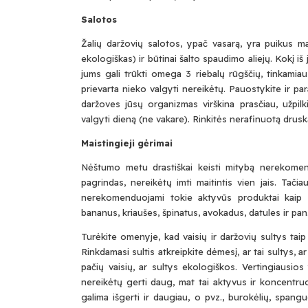
Salotos
Žalių daržovių salotos, ypač vasarą, yra puikus ma
ekologiškas) ir būtinai šalto spaudimo aliejų. Kokį iš
jums gali trūkti omega 3 riebalų rūgščių, tinkamiau
prievarta nieko valgyti nereikėtų. Pauostykite ir p
daržoves jūsų organizmas virškina prasčiau, užpilki
valgyti dieną (ne vakare). Rinkitės nerafinuotą drusk
Maistingieji gėrimai
Nėštumo metu drastiškai keisti mitybą nerekomendu
pagrindas, nereikėtų imti maitintis vien jais. Tačiau
nerekomenduojami tokie aktyvūs produktai kaip du
bananus, kriaušes, špinatus, avokadus, datules ir pan
Turėkite omenyje, kad vaisių ir daržovių sultys tai
Rinkdamasi sultis atkreipkite dėmesį, ar tai sultys, a
pačių vaisių, ar sultys ekologiškos. Vertingiausi
nereikėtų gerti daug, mat tai aktyvus ir koncentru
galima išgerti ir daugiau, o pvz., burokėlių, spang