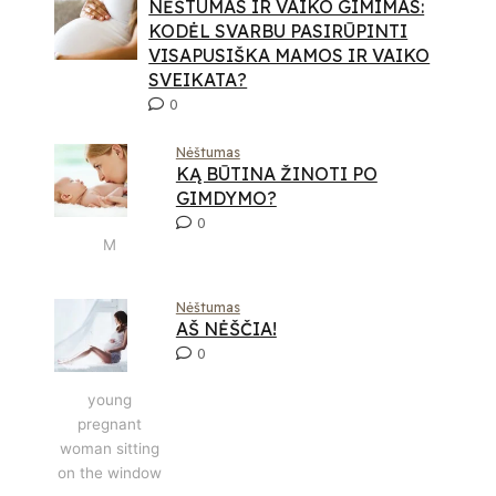
NĖŠTUMAS IR VAIKO GIMIMAS:
KODĖL SVARBU PASIRŪPINTI
VISAPUSIŠKA MAMOS IR VAIKO
SVEIKATA?
0
Nėštumas
KĄ BŪTINA ŽINOTI PO
GIMDYMO?
0
M
Nėštumas
AŠ NĖŠČIA!
0
young
pregnant
woman sitting
on the window