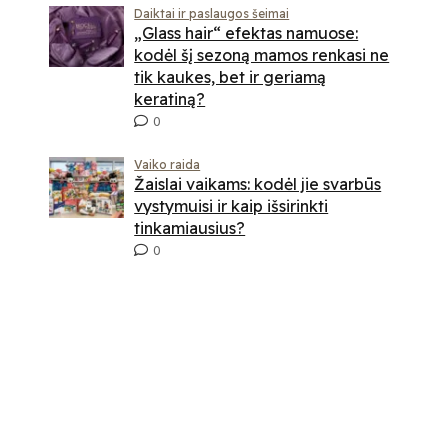
Daiktai ir paslaugos šeimai
„Glass hair“ efektas namuose:
kodėl šį sezoną mamos renkasi ne
tik kaukes, bet ir geriamą
keratiną?
0
Vaiko raida
Žaislai vaikams: kodėl jie svarbūs
vystymuisi ir kaip išsirinkti
tinkamiausius?
0