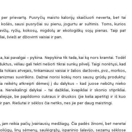
er prievartą. Pusryčių maisto kalorijų skaičiuoti neverta, bet tai
o košės, sausi pusryčiai su pienu, jogurtu ar sultimis. Toms, kurios
vižų, ryžių, kokosų, migdolų ar ekologiškų sojų pienas. Taip pat
iai, švieži ar džiovinti vaisiai ir pan.
 kai pavalgai – pykina. Nepykina tik tada, kai ką nors kramtai. Todėl
ktus, vėliau gali tekti nešioti tikrai sunkų pilvelį. Taigi norėtųsi, kad
a tokiais atvejais, tinkamiausi vaisiai ir žalios daržovės, pvz., morkos,
rganizmas suvirškins. Dažnai norisi kokių nors sausų grūdų produktų:
 Čia reikėtų atkreipti dėmesį į du dalykus – kad juose nebūtų nieko
ereikalingi dalykai – tai dažikliai, kvapikliai ir skonio stiprikliai.
iejuje, be papildomo cukraus ir druskos (jie kelia apetitą) ir iš kuo
ir pan. Riešutai ir sėklos čia netiks, nes jie per daug maistingi.
m reikia pačių įvairiausių medžiagų. Čia padės žinomi, bet neretai
 Moliūgų, linų sėmenų, saulėgrąžų, ispaninio šalavijo, sezamų sėklose