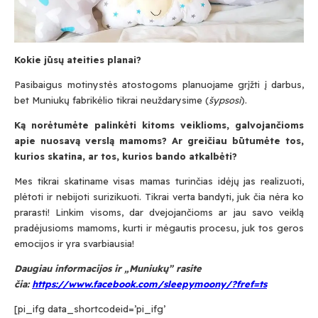
Kokie jūsų ateities planai?
Pasibaigus motinystės atostogoms planuojame grįžti į darbus,
bet Muniukų fabrikėlio tikrai neuždarysime (
šypsosi
).
Ką norėtumėte palinkėti kitoms veiklioms, galvojančioms
apie nuosavą verslą mamoms? Ar greičiau būtumėte tos,
kurios skatina, ar tos, kurios bando atkalbėti?
Mes tikrai skatiname visas mamas turinčias idėjų jas realizuoti,
plėtoti ir nebijoti surizikuoti. Tikrai verta bandyti, juk čia nėra ko
prarasti! Linkim visoms, dar dvejojančioms ar jau savo veiklą
pradėjusioms mamoms, kurti ir mėgautis procesu, juk tos geros
emocijos ir yra svarbiausia!
Daugiau informacijos ir „Muniukų” rasite
čia:
https://www.facebook.com/sleepymoony/?fref=ts
[pi_ifg data_shortcodeid=’pi_ifg’