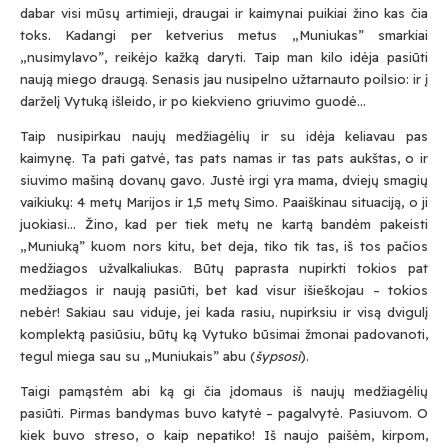
dabar visi mūsų artimieji, draugai ir kaimynai puikiai žino kas čia
toks. Kadangi per ketverius metus „Muniukas” smarkiai
„nusimylavo”, reikėjo kažką daryti. Taip man kilo idėja pasiūti
naują miego draugą. Senasis jau nusipelno užtarnauto poilsio: ir į
darželį Vytuką išleido, ir po kiekvieno griuvimo guodė…
Taip nusipirkau naujų medžiagėlių ir su idėja keliavau pas
kaimynę. Ta pati gatvė, tas pats namas ir tas pats aukštas, o ir
siuvimo mašiną dovanų gavo. Justė irgi yra mama, dviejų smagių
vaikiukų: 4 metų Marijos ir 1,5 metų Simo. Paaiškinau situaciją, o ji
juokiasi… Žino, kad per tiek metų ne kartą bandėm pakeisti
„Muniuką” kuom nors kitu, bet deja, tiko tik tas, iš tos pačios
medžiagos užvalkaliukas. Būtų paprasta nupirkti tokios pat
medžiagos ir naują pasiūti, bet kad visur išieškojau – tokios
nebėr! Sakiau sau viduje, jei kada rasiu, nupirksiu ir visą dvigulį
komplektą pasiūsiu, būtų ką Vytuko būsimai žmonai padovanoti,
tegul miega sau su „Muniukais” abu (
šypsosi
).
Taigi pamąstėm abi ką gi čia įdomaus iš naujų medžiagėlių
pasiūti. Pirmas bandymas buvo katytė – pagalvytė. Pasiuvom. O
kiek buvo streso, o kaip nepatiko! Iš naujo paišėm, kirpom,