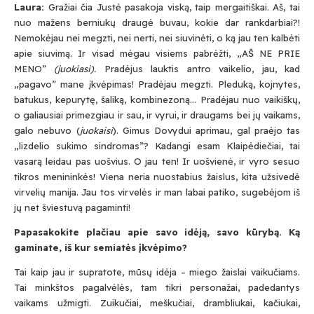
Laura:
Gražiai čia Justė pasakoja viską, taip mergaitiškai. Aš, tai
nuo mažens berniukų draugė buvau, kokie dar rankdarbiai?!
Nemokėjau nei megzti, nei nerti, nei siuvinėti, o ką jau ten kalbėti
apie siuvimą. Ir visad mėgau visiems pabrėžti, „AŠ NE PRIE
MENO”
(juokiasi).
Pradėjus lauktis antro vaikelio, jau, kad
„pagavo” mane įkvėpimas! Pradėjau megzti. Pleduką, kojnytes,
batukus, kepurytę, šaliką, kombinezoną… Pradėjau nuo vaikiškų,
o galiausiai primezgiau ir sau, ir vyrui, ir draugams bei jų vaikams,
galo nebuvo (
juokaisi
). Gimus Dovydui aprimau, gal praėjo tas
„lizdelio sukimo sindromas”? Kadangi esam Klaipėdiečiai, tai
vasarą leidau pas uošvius. O jau ten! Ir uošvienė, ir vyro sesuo
tikros menininkės! Viena neria nuostabius žaislus, kita užsivedė
virvelių manija. Jau tos virvelės ir man labai patiko, sugebėjom iš
jų net šviestuvą pagaminti!
Papasakokite plačiau apie savo idėją, savo kūrybą. Ką
gaminate, iš kur semiatės įkvėpimo?
Tai kaip jau ir supratote, mūsų idėja – miego žaislai vaikučiams.
Tai minkštos pagalvėlės, tam tikri personažai, padedantys
vaikams užmigti. Zuikučiai, meškučiai, drambliukai, kačiukai,