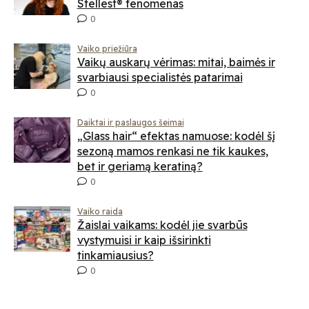
Stellest® fenomenas
0
Vaiko priežiūra
Vaikų auskarų vėrimas: mitai, baimės ir
svarbiausi specialistės patarimai
0
Daiktai ir paslaugos šeimai
„Glass hair“ efektas namuose: kodėl šį
sezoną mamos renkasi ne tik kaukes,
bet ir geriamą keratiną?
0
Vaiko raida
Žaislai vaikams: kodėl jie svarbūs
vystymuisi ir kaip išsirinkti
tinkamiausius?
0