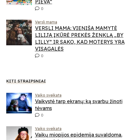
PIEVA”
0
Versli mama
VERSLI MAMA: VIENIŠA MAMYTĖ
LILIJA ĮKŪRĖ PREKĖS ŽENKLĄ „BY
LILLY” IR SAKO, KAD MOTERYS YRA
VISAGALĖS
0
KITI STRAIPSNIAI
Vaiko sveikata
Vaikystė tarp ekranų: ką svarbu žinoti
tėvams
0
Vaiko sveikata
Vaikų miopijos epidemija suvaldoma.