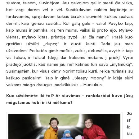
siuvom, taisėm, siuvinėjom. Jau galvojom gal ir mesti čia viską,
bet visgi darėm vėl ir vėl. Susitikdavom naktim laiptinėje ir
tardavomės, spręsdavom kokias čia akis siuvinėti, kokias spalvas
derinti, kaip geriau susiūti… Kol galų gale – valio! Pavyko taip,
kaip mums ir patinka. Ką ten mums, vaikai iš proto ėjo. Mylavo
vienas, mylavo kitas, pristoję zyzė „ar čia man?”. Prašė kuo
greičiau užsiūti „dupcę” ir duoti žaisti. Tada jau mes
užsivedėm! Po katės gimė meškis, zuikis, debesėlis, avytė ir taip
vis toliau, ir toliau! Idėjų dar kokiems metams į priekį! Vyrai
pradėjo juoktis, kad namie jau net katinas turi savo „mylimuką”.
Susimąstėm, kur visus dėti? Norint toliau kurti, reikia turimais su
kažkuo pasidalinti. Taip ir gimė „Sleepy Moony” ir idėja siūti
vaikams miego draugus, paduškiukus – Muniukus.
Kuo užsiėmėte iki tol? Ar siuvimas – rankdarbiai buvo jūsų
mėgstamas hobi ir iki nėštumo?
Ju
st
ė:
Nu