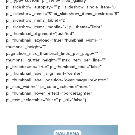
pi_type=”custom” pi_style=”tiled_gallery”
pi_slideshow_autoplay=”” pi_slideshow_single_item=”0″
pi_slideshow_items=”5″ pi_slideshow_items_desktop=”5″
pi_slideshow_items_tablet=”2″
pi_slideshow_items_mobile=”2″ pi_theme=”light”
pi_thumbnail_alignment=”justified”
pi_thumbnail_lazyload=”true” thumbnail_width=””
thumbnail_height=””
pagination_max_thumbnail_lines_per_page=””
thumbnail_gutter_height=”” max_item_per_line=””
pi_breadcrumb=”true” pi_thumbnail_label=”false”
pi_thumbnail_label_alignment=”center”
pi_thumbnail_label_position=”overImageOnBottom”
pi_max_width=”” pi_color_scheme=”none”
pi_thumbnail_hover_effect=”borderLighter”
pi_item_selectable=”false” pi_rtl=”false”]