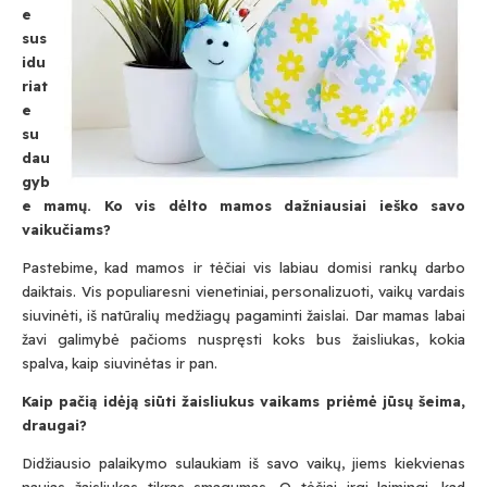
e
sus
idu
riat
e
su
dau
gyb
e mamų. Ko vis dėlto mamos dažniausiai ieško savo
vaikučiams?
Pastebime, kad mamos ir tėčiai vis labiau domisi rankų darbo
daiktais. Vis populiaresni vienetiniai, personalizuoti, vaikų vardais
siuvinėti, iš natūralių medžiagų pagaminti žaislai. Dar mamas labai
žavi galimybė pačioms nuspręsti koks bus žaisliukas, kokia
spalva, kaip siuvinėtas ir pan.
Kaip pačią idėją siūti žaisliukus vaikams priėmė jūsų šeima,
draugai?
Didžiausio palaikymo sulaukiam iš savo vaikų, jiems kiekvienas
naujas žaisliukas tikras smagumas. O tėčiai irgi laimingi, kad