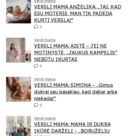
Versli mama
VERSLI MAMA ANŽELIKA: „TAI, KAD
ESU MOTERIS, MAN TIK PADEDA
KURTI VERSLĄ!”
0
Versli mama
VERSLI MAMA: AISTĖ – JEI NE
MOTINYSTĖ, „JAUKUS KAMPELIS”
NEBŪTŲ ĮKURTAS
0
Versli mama
VERSLI MAMA: SIMONA – „Gimus
dukrai sau pasakiau, kad dabar arba
niekada!”
0
Versli mama
VERSLI MAMA: MAMA IR DUKRA
ĮKŪRĖ DARŽELĮ – „BORUŽĖLIŲ