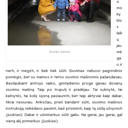
o
mo
ky
klo
s
laik
ų
jau
mė
Justės šeima
ga
u ir
nerti, ir megzti, ir šiek tiek siūti. Siuvimas nebuvo pagrindinis
pomėgis, bet su mamos ir tetos siuvimo mašinomis pažaisdavau.
Besilaukiant antrojo vaiko, gimtadienio proga gavau dovanų
siuvimo mašiną. Taip po truputį ir pradėjau. Tai suknytė, tai
kelnytės, tai kokį sijoną pasiaurinti, bet taip aktyviai kaip dabar,
tikrai nesiuvau. Anksčiau, prieš bandant siūti, siuvimo mašinos
instrukciją reikėdavo pasiimt, kad prisiminti, kaip tą siūlą užvynioti
(juokiasi).
Dabar ir užsimerkus siūti galiu. Na gerai, jau gerai, gal
vieną akį primerkus
(juokiasi).