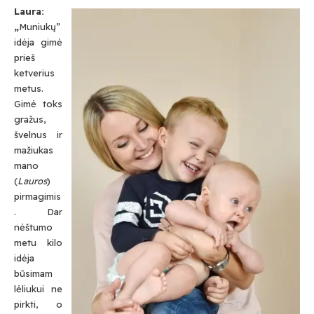
Laura:
„
Muniukų”
idėja gimė
prieš
ketverius
metus.
Gimė toks
gražus,
švelnus ir
mažiukas
mano
(
Lauros
)
pirmagimis
. Dar
nėštumo
metu kilo
idėja
būsimam
lėliukui ne
pirkti, o