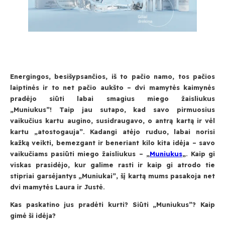
Energingos, besišypsančios, iš to pačio namo, tos pačios
laiptinės ir to net pačio aukšto – dvi mamytės kaimynės
pradėjo siūti labai smagius miego žaisliukus
„Muniukus”! Taip jau sutapo, kad savo pirmuosius
vaikučius kartu augino, susidraugavo, o antrą kartą ir vėl
kartu „atostogauja”. Kadangi atėjo ruduo, labai norisi
kažką veikti, bemezgant ir beneriant kilo kita idėja – savo
vaikučiams pasiūti miego žaisliukus – „
Muniukus
„. Kaip gi
viskas prasidėjo, kur galime rasti ir kaip gi atrodo tie
stipriai garsėjantys „Muniukai”, šį kartą mums pasakoja net
dvi mamytės Laura ir Justė.
Kas paskatino jus pradėti kurti? Siūti „Muniukus”? Kaip
gimė ši idėja?