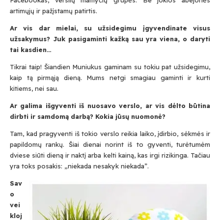
artimųjų ir pažįstamų patirtis.
Ar vis dar mielai, su užsidegimu įgyvendinate visus
užsakymus? Juk pasigaminti kažką sau yra viena, o daryti
tai kasdien…
Tikrai taip! Šiandien Muniukus gaminam su tokiu pat užsidegimu,
kaip tą pirmąją dieną. Mums netgi smagiau gaminti ir kurti
kitiems, nei sau.
Ar galima išgyventi iš nuosavo verslo, ar vis dėlto būtina
dirbti ir samdomą darbą? Kokia jūsų nuomonė?
Tam, kad pragyventi iš tokio verslo reikia laiko, įdirbio, sėkmės ir
papildomų rankų. Šiai dienai norint iš to gyventi, turėtumėm
dviese siūti dieną ir naktį arba kelti kainą, kas irgi rizikinga. Tačiau
yra toks posakis: „niekada nesakyk niekada”.
Sav
o
vei
kloj