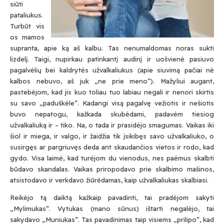
siūti
pataliukus.
Turbūt vis
os mamos
supranta, apie ką aš kalbu. Tas nenumaldomas noras sukti
lizdelį. Taigi, nupirkau patinkantį audinį ir uošvienė pasiuvo
pagalvėlių bei kaldrytės užvalkaliukus (apie siuvimą pačiai nė
kalbos nebuvo, aš juk „ne prie meno”). Mažyliui augant,
pastebėjom, kad jis kuo toliau tuo labiau negali ir nenori skirtis
su savo „paduškėle”. Kadangi visą pagalvę vežiotis ir nešiotis
buvo nepatogu, kažkada skubėdami, padavėm tiesiog
užvalkaliuką ir – tiko. Na, o tada ir prasidėjo smagumas. Vaikas iki
šiol ir miega, ir valgo, ir žaidžia tik įsikibęs savo užvalkaliuko, o
susirgęs ar pargriuvęs deda ant skaudančios vietos ir rodo, kad
gydo. Visa laimė, kad turėjom du vienodus, nes paėmus skalbti
būdavo skandalas. Vaikas priropodavo prie skalbimo mašinos,
atsistodavo ir verkdavo žiūrėdamas, kaip užvalkaliukas skalbiasi.
Reikėjo tą daiktą kažkaip pavadinti, tai pradėjom sakyti
„Mylimukas”. Vytukas (mano sūnus) ištarti negalėjo, tai
sakydavo „Muniukas”. Tas pavadinimas taip visiems „prilipo”, kad