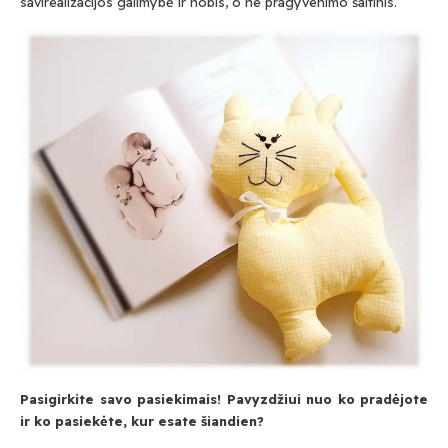
savirealizacijos galimybė ir hobis, o ne pragyvenimo šaltinis.
Pasigirkite savo pasiekimais! Pavyzdžiui nuo ko pradėjote
ir ko pasiekėte, kur esate šiandien?