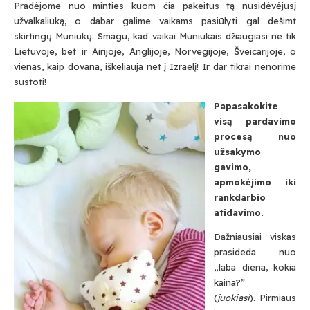
Pradėjome nuo minties kuom čia pakeitus tą nusidėvėjusį
užvalkaliuką, o dabar galime vaikams pasiūlyti gal dešimt
skirtingų Muniukų. Smagu, kad vaikai Muniukais džiaugiasi ne tik
Lietuvoje, bet ir Airijoje, Anglijoje, Norvegijoje, Šveicarijoje, o
vienas, kaip dovana, iškeliauja net į Izraelį! Ir dar tikrai nenorime
sustoti!
Papasakokite
visą pardavimo
procesą nuo
užsakymo
gavimo,
apmokėjimo iki
rankdarbio
atidavimo.
Dažniausiai viskas
prasideda nuo
„laba diena, kokia
kaina?”
(
juokiasi
). Pirmiaus