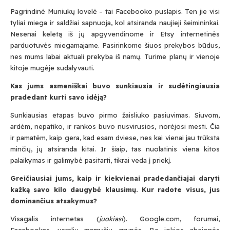
Pagrindinė Muniukų lovelė – tai Facebooko puslapis. Ten jie visi
tyliai miega ir saldžiai sapnuoja, kol atsiranda naujieji šeimininkai.
Nesenai keletą iš jų apgyvendinome ir Etsy internetinės
parduotuvės miegamajame. Pasirinkome šiuos prekybos būdus,
nes mums labai aktuali prekyba iš namų. Turime planų ir vienoje
kitoje mugėje sudalyvauti.
Kas jums asmeniškai buvo sunkiausia ir sudėtingiausia
pradedant kurti savo idėją?
Sunkiausias etapas buvo pirmo žaisliuko pasiuvimas. Siuvom,
ardėm, nepatiko, ir rankos buvo nusvirusios, norėjosi mesti. Čia
ir pamatėm, kaip gera, kad esam dviese, nes kai vienai jau trūksta
minčių, jų atsiranda kitai. Ir šiaip, tas nuolatinis viena kitos
palaikymas ir galimybė pasitarti, tikrai veda į priekį.
Submit
Greičiausiai jums, kaip ir kiekvienai pradedančiajai daryti
kažką savo kilo daugybė klausimų. Kur radote visus, jus
dominančius atsakymus?
Prenumeruodami Jūs sutinkate su mūsų
privatumo
ir
slapukų politika
Visagalis internetas (
juokiasi
). Google.com, forumai,
Facebookas, verslių mamyčių grupės. Be jokios abejonės