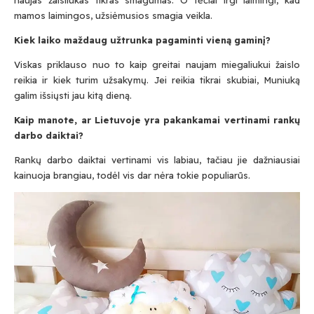
mamos laimingos, užsiėmusios smagia veikla.
Kiek laiko maždaug užtrunka pagaminti vieną gaminį?
Viskas priklauso nuo to kaip greitai naujam miegaliukui žaislo
reikia ir kiek turim užsakymų. Jei reikia tikrai skubiai, Muniuką
galim išsiųsti jau kitą dieną.
Kaip manote, ar Lietuvoje yra pakankamai vertinami rankų
darbo daiktai?
Rankų darbo daiktai vertinami vis labiau, tačiau jie dažniausiai
kainuoja brangiau, todėl vis dar nėra tokie populiarūs.