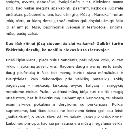
sraigės, avytės, debesėliai, žvaigždutės ir t.t. Kiekviena mama
žino, kad vaikai mėgsta apsikabinti, pasitrinti, kažkokią juostelę
pirštukais pačiupinėti, tam, kad užmigtų. Mūsų „Muniukai” neturi
jokių aštrių ar kietų detalių, todėl vaikas gali drąsiai užmigti šalia
jo ar ant jo. Mūsų pagrindiniai įvepėjai ir testuotojai, žinoma,
mūsų pačių vaikai.
Kuo išskirtiniai jūsų siuvami žaislai vaikams? Galbūt turite
išskirtinių detalių, ko nesiūlo niekas kitas Lietuvoje?
Prieš išplaukiant į plačiuosius vandenis, pažiūrėjom kokių gi ten
ryklių ir auksinių žuvelių yra… Radome daug ir įvairių nertų žaislų,
daug pliušinukų ir šiek tiek mamų, kurios siuva mėnuliukus ir
žvaigždeles, kaip dekoracijas prie vaikiškų pataliukų. Tokių
pagalvyčių – meškučių, kiškučių, avyčių, katyčių ir sraigyčių
neradome niekur. Puiku, vadinasi mūsų idėja turi ne tik smagią
priešistorę, bet ir išskirtinumą. Kalbant apie kainodarą, tai visada
esam atviros pokalbiui ir deryboms su perkančiais. Puikiai
suprantame, kad šiais laikais ne kiekviena šeima gali sau leisti
„paišlaidauti”, o vaikai tikrai dėl to nekalti, jiems juk visko norisi!
Laikomės principo, kad čia pirmiausia yra mūsų mėgstama veikla,