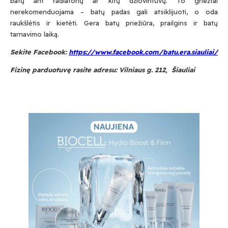
batų ant radiatorių ar kitų džiovintuvų. To griežtai
nerekomenduojama – batų padas gali atsiklijuoti, o oda
Prenumeruodami Jūs sutinkate su mūsų
raukšlėtis ir kietėti. Gera batų priežiūra, prailgins ir batų
privatumo
ir
slapukų politika
tarnavimo laiką.
Sekite Facebook:
https://www.facebook.com/batu.era.siauliai/
Fizinę parduotuvę rasite adresu: Vilniaus g. 212, Šiauliai