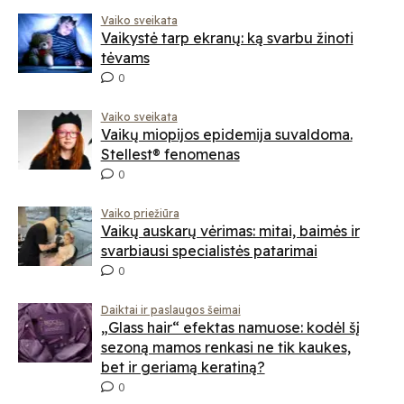
Vaiko sveikata
Vaikystė tarp ekranų: ką svarbu žinoti
tėvams
0
Vaiko sveikata
Vaikų miopijos epidemija suvaldoma.
Stellest® fenomenas
0
Vaiko priežiūra
Vaikų auskarų vėrimas: mitai, baimės ir
svarbiausi specialistės patarimai
0
Daiktai ir paslaugos šeimai
„Glass hair“ efektas namuose: kodėl šį
sezoną mamos renkasi ne tik kaukes,
bet ir geriamą keratiną?
0