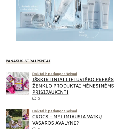
PANAŠŪS STRAIPSNIAI
Daiktai ir paslaugos šeimai
IŠSKIRTINIAI LIETUVIŠKO PREKĖS
ŽENKLO PRODUKTAI MĖNESINĖMS
PRISIJAUKINTI
0
Daiktai ir paslaugos šeimai
CROCS – MYLIMIAUSIA VAIKŲ
VASAROS AVALYNĖ?