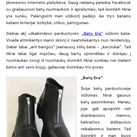
įdomesnio interneto platybėse. Daug reklamų pateikia Facebook
su gražiausiom batų nuotraukom ir aprašymais, tad išsirinkti tikrai
yra sunku. Palengvinti man užduotį padėjo šie trys batams
keliami kriterijai: kokybė, stilius, patogumas.
Dažnai akį užkabindavo parduotuvės
„Batų Era”
siūlomi batai.
Visada atitinkantys mano skonį ir neatsiliekantys nuo tendencijų.
Dabar labai „ant bangos” įvairiausių stilių batai – „kerziukai”. Tad
tikrai labai ilgai mąsčiau, daug kartų sprendžiau ir žiūrėjau į
nuotraukas (visgi iš nuotraukų išsirinkti tikrai sunkiau nei matant
batus ant savo kojų), galiausiai išsirinkau tris poras.
„Batų Era”
Šioje batų parduotuvėje
siūlomas tikrai gausus
batų pasirinkimas. Manau,
joje gali apsipirkti net
išrankiausios mamos,
kelinačios didžiausius
reikalavimus batams. Tad
išsirinkti ir man buvo