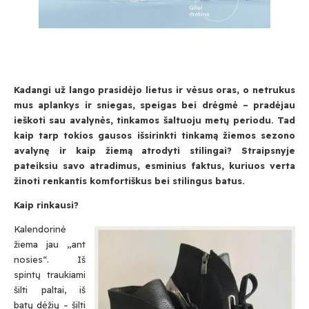
Kadangi už lango prasidėjo lietus ir vėsus oras, o netrukus
mus aplankys ir sniegas, speigas bei drėgmė – pradėjau
ieškoti sau avalynės, tinkamos šaltuoju metų periodu. Tad
kaip tarp tokios gausos išsirinkti tinkamą žiemos sezono
avalynę ir kaip žiemą atrodyti stilingai? Straipsnyje
pateiksiu savo atradimus, esminius faktus, kuriuos verta
žinoti renkantis komfortiškus bei stilingus batus.
Kaip rinkausi?
Kalendorinė
žiema jau „ant
nosies“. Iš
spintų traukiami
šilti paltai, iš
batų dėžių – šilti