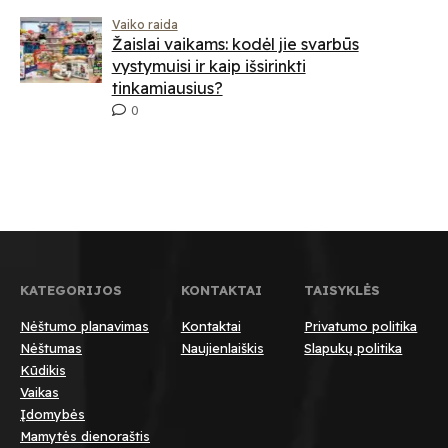
Vaiko raida
Žaislai vaikams: kodėl jie svarbūs
vystymuisi ir kaip išsirinkti
tinkamiausius?
0
KATEGORIJOS
KONTAKTAI
TAISYKLĖS
Nėštumo planavimas
Kontaktai
Privatumo politika
Nėštumas
Naujienlaiškis
Slapukų politika
Kūdikis
Vaikas
Įdomybės
Mamytės dienoraštis