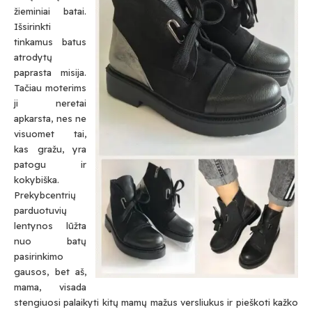
žieminiai batai.
Išsirinkti
tinkamus batus
atrodytų
paprasta misija.
Tačiau moterims
ji neretai
apkarsta, nes ne
visuomet tai,
kas gražu, yra
patogu ir
kokybiška.
Prekybcentrių
parduotuvių
lentynos lūžta
nuo batų
pasirinkimo
gausos, bet aš,
mama, visada
stengiuosi palaikyti kitų mamų mažus versliukus ir pieškoti kažko