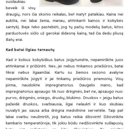
susilaukiau
beveik iš visų
draugių, nors čia skonio reikalas, bet matyt pataikiau. Kaina nei
aukšta, nei labai žema, manau, atitinkanti kainos ir kokybės
santykį. Beje teko pastebėti, jog tų pačių modelių batus, kitos
parduotuvės siūlo už gerokai didesnę kainą, tad čia dedu pliusą
Batų erai.
Kad batai ilgiau tarnautų
Kad ir kokius kokybiškus batus įsigytumėte, nepamirškite juos
atitinkamai ir prižiūrėti. Nes, jei nebus tinkamos priežiūros, batai
tikrai nebus ilgaamžiai. Kartu su žiemos sezono avalyne
nepamirškite įsigyti ir jai tinkamų priežiūros priemonių. Visų
pirma, naudokite impregnatorius. Daugelis mano, kad
impregnatorius apsaugo tik nuo drėgmės, bet ne, apsaugo nuo:
purvo, drėgmės, sniego, druskų, blukimo. Druskos
–
jeigu batus
pažeidė druskos, svarbiausia, ilgai nelaukti ir kuo skubiau
nuvalyti jas sausa arba drėgna medvilnine servetėle. Taip pat
labai svarbu neužmiršti, jog batus reikia džiovinti! Džiovinkite
Submit
kambario temperatūroje, tik jokiu būdu nedžiovinkite sušlapusių