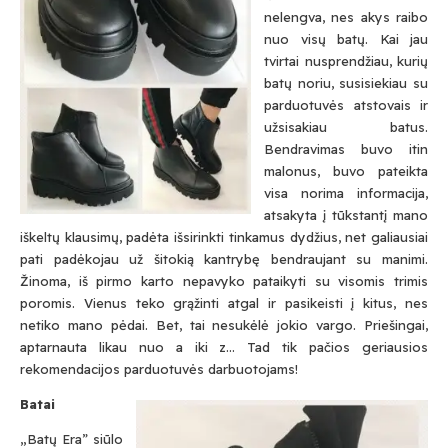
nelengva, nes akys raibo
nuo visų batų. Kai jau
tvirtai nusprendžiau, kurių
batų noriu, susisiekiau su
parduotuvės atstovais ir
užsisakiau batus.
Bendravimas buvo itin
malonus, buvo pateikta
visa norima informacija,
atsakyta į tūkstantį mano
iškeltų klausimų, padėta išsirinkti tinkamus dydžius, net galiausiai
pati padėkojau už šitokią kantrybę bendraujant su manimi.
Žinoma, iš pirmo karto nepavyko pataikyti su visomis trimis
poromis. Vienus teko grąžinti atgal ir pasikeisti į kitus, nes
netiko mano pėdai. Bet, tai nesukėlė jokio vargo. Priešingai,
aptarnauta likau nuo a iki z… Tad tik pačios geriausios
rekomendacijos parduotuvės darbuotojams!
Batai
„Batų Era” siūlo