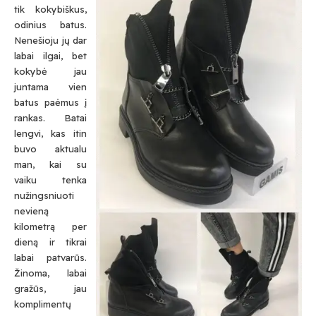
tik kokybiškus,
odinius batus.
Nenešioju jų dar
labai ilgai, bet
kokybė jau
juntama vien
batus paėmus į
rankas. Batai
lengvi, kas itin
buvo aktualu
man, kai su
vaiku tenka
nužingsniuoti
nevieną
kilometrą per
dieną ir tikrai
labai patvarūs.
Žinoma, labai
gražūs, jau
komplimentų