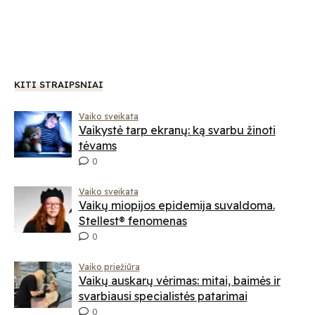
KITI STRAIPSNIAI
Vaiko sveikata
Vaikystė tarp ekranų: ką svarbu žinoti
tėvams
0
Vaiko sveikata
Vaikų miopijos epidemija suvaldoma.
Stellest® fenomenas
0
Vaiko priežiūra
Vaikų auskarų vėrimas: mitai, baimės ir
svarbiausi specialistės patarimai
0