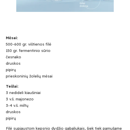
Mėsai:
500-600 gr. vištienos filė
150 gr. fermentinio sūrio
česnako
druskos
pipirų
prieskoninių žolelių mėsai
Tešlai:
3 nedideli kiaušiniai
3 v.š. majonezo
3-4 v.š. miltų
druskos
pipirų
Filė supjaustom kepsnio dydžio gabaliukais, šiek tiek pamušame