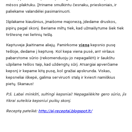
mėsos plaktuku. Įtriname smulkintu česnaku, prieskoniais, ir
paliekame valandėlei pasimarinuoti.
Išplakame kiaušinius, įmaišome majonezą, įdedame druskos,
pipirų pagal skonį. Beriame miltų tiek, kad užmaišytume šiek tiek
tirštesnę nei lietinių tešlą.
Keptuveje įkaitiname aliejų. Pamirkome
vieną
kepsnio pusę
tešloje, dedame į keptuvę. Kol kepa viena pusė, ant viršaus
pabarstome sūrio (rekomenduoju jo nepagailėti) ir šaukštu
užpilame tešlos taip, kad uždengtų sūrį. Atsargiai apverčiame
kepsnį ir kepame kitą pusę, kol gražiai apskrunda. Viskas,
kepsneliai iškepė, galima serviruoti stalą ir kviesti namiškius
pietų. Skanaus!
P.S. Labai minkšti, sultingi kepsniai! Nepagailėkite gero sūrio, jis
tikrai suteikia kepsniui puikų skonį.
Receptą pateikė:
http://aj-receptai.blogspot.lt/