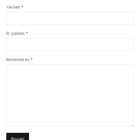
Vardas *
El. paštas *
Komentaras
*
Submit
Prenumeruodami Jūs sutinkate su mūsų
privatumo
ir
slapukų politika