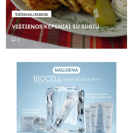
Vištienos receptai
VIŠTIENOS KEPSNIAI SU SŪRIU
0