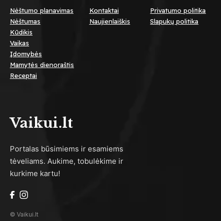
Nėštumo planavimas
Kontaktai
Privatumo politika
Nėštumas
Naujienlaiškis
Slapukų politika
Kūdikis
Vaikas
Įdomybės
Mamytės dienoraštis
Receptai
Vaikui.lt
Portalas būsimiems ir esamiems
tėveliams. Aukime, tobulėkime ir
kurkime kartu!
© Vaikui.lt