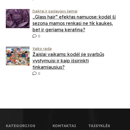
Daiktai ir paslaugos šeimai
„Glass hair“ efektas namuose: kodėl šį
sezoną mamos renkasi ne tik kaukes,
bet ir geriamą keratiną?
0
Vaiko raida
Žaislai vaikams: kodėl jie svarbūs
vystymuisi ir kaip išsirinkti
tinkamiausius?
0
KATEGORIJOS
KONTAKTAI
TAISYKLĖS