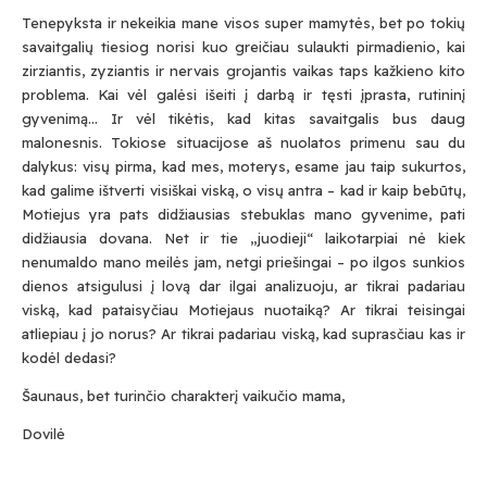
Tenepyksta ir nekeikia mane visos super mamytės, bet po tokių
savaitgalių tiesiog norisi kuo greičiau sulaukti pirmadienio, kai
zirziantis, zyziantis ir nervais grojantis vaikas taps kažkieno kito
problema. Kai vėl galėsi išeiti į darbą ir tęsti įprasta, rutininį
gyvenimą… Ir vėl tikėtis, kad kitas savaitgalis bus daug
malonesnis. Tokiose situacijose aš nuolatos primenu sau du
dalykus: visų pirma, kad mes, moterys, esame jau taip sukurtos,
kad galime ištverti visiškai viską, o visų antra – kad ir kaip bebūtų,
Motiejus yra pats didžiausias stebuklas mano gyvenime, pati
didžiausia dovana. Net ir tie „juodieji“ laikotarpiai nė kiek
nenumaldo mano meilės jam, netgi priešingai – po ilgos sunkios
dienos atsigulusi į lovą dar ilgai analizuoju, ar tikrai padariau
viską, kad pataisyčiau Motiejaus nuotaiką? Ar tikrai teisingai
atliepiau į jo norus? Ar tikrai padariau viską, kad suprasčiau kas ir
kodėl dedasi?
Šaunaus, bet turinčio charakterį vaikučio mama,
Dovilė