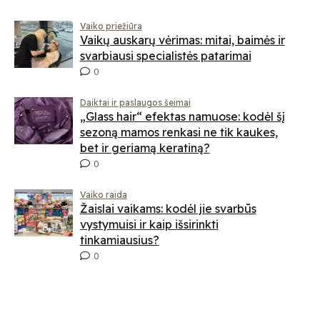
Vaiko priežiūra
Vaikų auskarų vėrimas: mitai, baimės ir
svarbiausi specialistės patarimai
0
Daiktai ir paslaugos šeimai
„Glass hair“ efektas namuose: kodėl šį
sezoną mamos renkasi ne tik kaukes,
bet ir geriamą keratiną?
0
Vaiko raida
Žaislai vaikams: kodėl jie svarbūs
vystymuisi ir kaip išsirinkti
tinkamiausius?
0