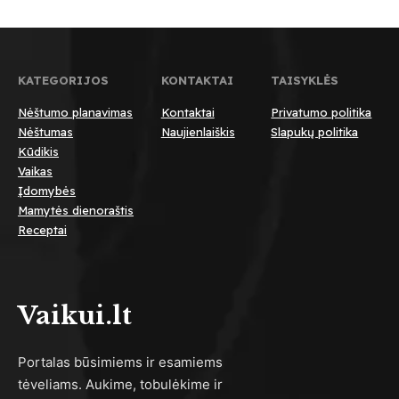
KATEGORIJOS
KONTAKTAI
TAISYKLĖS
Nėštumo planavimas
Kontaktai
Privatumo politika
Nėštumas
Naujienlaiškis
Slapukų politika
Kūdikis
Vaikas
Įdomybės
Mamytės dienoraštis
Receptai
Vaikui.lt
Portalas būsimiems ir esamiems
tėveliams. Aukime, tobulėkime ir