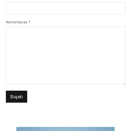
Komentaras
*
Submit
Prenumeruodami Jūs sutinkate su mūsų
privatumo
ir
slapukų politika