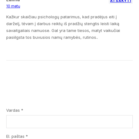
ATSAKYTI
10 metų
Kažkur skaičiau psichologų patarimus, kad pradėjus eiti į
darželį, tėvam į darbus reiktų iš pradžių stengtis leisti laiką
savaitgaliais namuose. Gal yra tame tiesos, matyt vaikučiai
pasiilgsta tos buvusios namų ramybės, rutinos..
Vardas *
El. paštas *