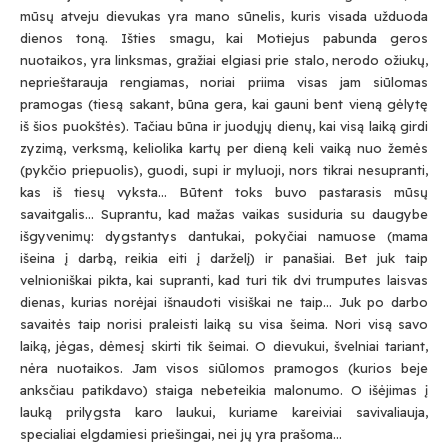
mūsų atveju dievukas yra mano sūnelis, kuris visada užduoda
dienos toną. Išties smagu, kai Motiejus pabunda geros
nuotaikos, yra linksmas, gražiai elgiasi prie stalo, nerodo ožiukų,
neprieštarauja rengiamas, noriai priima visas jam siūlomas
pramogas (tiesą sakant, būna gera, kai gauni bent vieną gėlytę
iš šios puokštės). Tačiau būna ir juodųjų dienų, kai visą laiką girdi
zyzimą, verksmą, keliolika kartų per dieną keli vaiką nuo žemės
(pykčio priepuolis), guodi, supi ir myluoji, nors tikrai nesupranti,
kas iš tiesų vyksta… Būtent toks buvo pastarasis mūsų
savaitgalis… Suprantu, kad mažas vaikas susiduria su daugybe
išgyvenimų: dygstantys dantukai, pokyčiai namuose (mama
išeina į darbą, reikia eiti į darželį) ir panašiai. Bet juk taip
velnioniškai pikta, kai supranti, kad turi tik dvi trumputes laisvas
dienas, kurias norėjai išnaudoti visiškai ne taip… Juk po darbo
savaitės taip norisi praleisti laiką su visa šeima. Nori visą savo
laiką, jėgas, dėmesį skirti tik šeimai. O dievukui, švelniai tariant,
nėra nuotaikos. Jam visos siūlomos pramogos (kurios beje
anksčiau patikdavo) staiga nebeteikia malonumo. O išėjimas į
lauką prilygsta karo laukui, kuriame kareiviai savivaliauja,
specialiai elgdamiesi priešingai, nei jų yra prašoma…