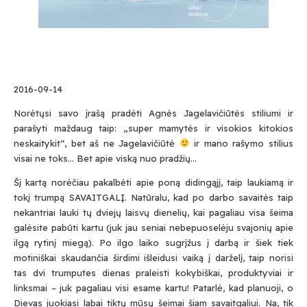
2016-09-14
Norėtųsi savo įrašą pradėti Agnės Jagelavičiūtės stiliumi ir
parašyti maždaug taip: „super mamytės ir visokios kitokios
neskaitykit“, bet aš ne Jagelavičiūtė
ir mano rašymo stilius
visai ne toks… Bet apie viską nuo pradžių…
Šį kartą norėčiau pakalbėti apie poną didingąjį, taip laukiamą ir
tokį trumpą SAVAITGALĮ. Natūralu, kad po darbo savaitės taip
nekantriai lauki tų dviejų laisvų dienelių, kai pagaliau visa šeima
galėsite pabūti kartu (juk jau seniai nebepuoselėju svajonių apie
ilgą rytinį miegą). Po ilgo laiko sugrįžus į darbą ir šiek tiek
motiniškai skaudančia širdimi išleidusi vaiką į darželį, taip norisi
tas dvi trumputes dienas praleisti kokybiškai, produktyviai ir
linksmai – juk pagaliau visi esame kartu! Patarlė, kad planuoji, o
Dievas juokiasi labai tiktų mūsų šeimai šiam savaitgaliui. Na, tik