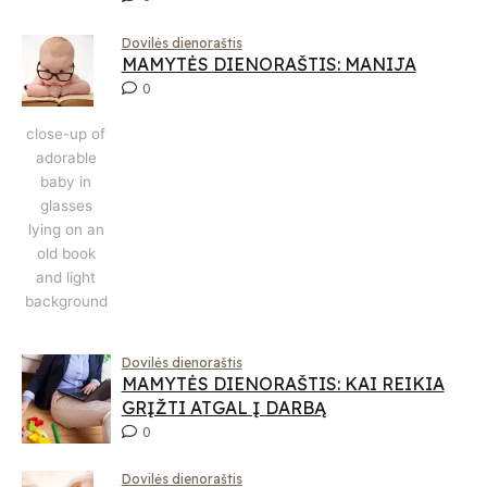
Dovilės dienoraštis
MAMYTĖS DIENORAŠTIS: MANIJA
0
close-up of
adorable
baby in
glasses
lying on an
old book
and light
background
Dovilės dienoraštis
MAMYTĖS DIENORAŠTIS: KAI REIKIA
GRĮŽTI ATGAL Į DARBĄ
0
Dovilės dienoraštis