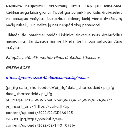
Nepirkite naujagimiui drabužėlių urmu. Kaip jau minėjome,
kūdikiai auga labai greitai. Todėl geriau pirkti po kelis drabužėlius
vis paaugus mažyliui. Nusipirkus didesnį kiekį vieno dydžio, tų
pačių rūbelių, jūs galite jų net nespėti visų panaudoti.
Tikimės šie patarimai padės išsirinkti tinkamiausius drabužėlius
naujagimiui. Jai džiaugsitės ne tik jūs, bet ir bus patogūs Jūsų
mažyliui.
Patogūs, natūralūs merino vilnos drabužiai kūdikiams:
GREEN ROSE
https://green-rose.lt/drabuzeliai-naujagimiams
[pi_ifg data_shortcodeid=’pi_ifg’ data_shortcodeid=’pi_ifg’
data_shortcodeid=’pi_ifg’
pi_image_ids=”9679,9680,9681,9677,9676,9675,9674,9673″
pi_insert_urls=”https://vaikui.lt/wp-
content/uploads/2022/02/CE4A0423-
128×128.jpg,https://vaikui.lt/wp-
content/uploads/2022/02/IMG_0786-