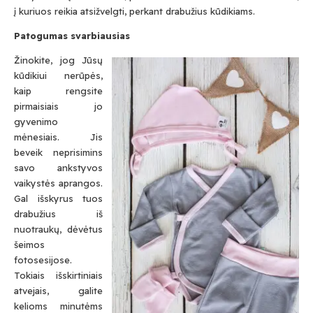
į kuriuos reikia atsižvelgti, perkant drabužius kūdikiams.
Patogumas svarbiausias
Žinokite, jog Jūsų
kūdikiui nerūpės,
kaip rengsite
pirmaisiais jo
gyvenimo
mėnesiais. Jis
beveik neprisimins
savo ankstyvos
vaikystės aprangos.
Gal išskyrus tuos
drabužius iš
nuotraukų, dėvėtus
šeimos
fotosesijose.
Tokiais išskirtiniais
atvejais, galite
kelioms minutėms