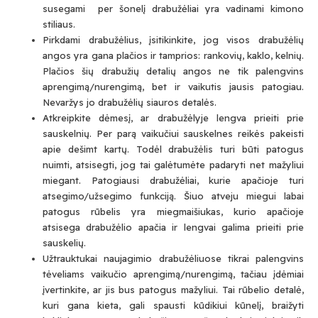
susegami per šonelį drabužėliai yra vadinami kimono
stiliaus.
Pirkdami drabužėlius, įsitikinkite, jog visos drabužėlių
angos yra gana plačios ir tamprios: rankovių, kaklo, kelnių.
Plačios šių drabužių detalių angos ne tik palengvins
aprengimą/nurengimą, bet ir vaikutis jausis patogiau.
Nevaržys jo drabužėlių siauros detalės.
Atkreipkite dėmesį, ar drabužėlyje lengva prieiti prie
sauskelnių. Per parą vaikučiui sauskelnes reikės pakeisti
apie dešimt kartų. Todėl drabužėlis turi būti patogus
nuimti, atsisegti, jog tai galėtumėte padaryti net mažyliui
miegant. Patogiausi drabužėliai, kurie apačioje turi
atsegimo/užsegimo funkciją. Šiuo atveju miegui labai
patogus rūbelis yra miegmaišiukas, kurio apačioje
atsisega drabužėlio apačia ir lengvai galima prieiti prie
sauskelių.
Užtrauktukai naujagimio drabužėliuose tikrai palengvins
tėveliams vaikučio aprengimą/nurengimą, tačiau įdėmiai
įvertinkite, ar jis bus patogus mažyliui. Tai rūbelio detalė,
kuri gana kieta, gali spausti kūdikiui kūnelį, braižyti