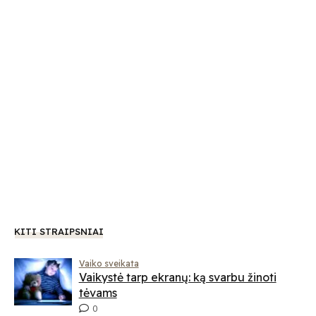
KITI STRAIPSNIAI
Vaiko sveikata
Vaikystė tarp ekranų: ką svarbu žinoti
tėvams
0