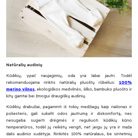
Natūralių audinių
Kūdikių, ypač naujagimių, oda yra labai jautri. Todėl
rekomenduojama rinktis natūralių pluoštų rūbelius:
100
%
merino vilnos
, ekologiškos medvilnės, šilko, bambuko pluošto ir
kitų gamtai bei žmogui draugiškų audinių.
Kūdikių drabužiai, pagaminti iš tokių medžiagų kaip nailonas ir
poliesteris, gali sukelti odos jautrumą ir diskomfortą, nes
nesugeba sugerti drėgmės ir reguliuoti kūdikių kūno
temperatūros, todėl jų reikėtų vengti, net jeigu jų yra ir maža
dalis audinio sudėtyje. Rinkitės 100% natūralaus, be sintetinių