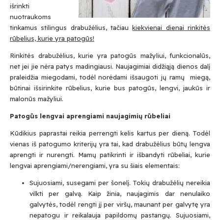
išrinkti
nuotraukoms
tinkamus stilingus drabužėlius, tačiau
kiekvienai dienai rinkitės
rūbelius, kurie yra patogūs
!
Rinkitės drabužėlius, kurie yra patogūs mažyliui, funkcionalūs,
net jei jie nėra patys madingiausi. Naujagimiai didžiąją dienos dalį
praleidžia miegodami, todėl norėdami išsaugoti jų ramų miegą,
būtinai išsirinkite rūbelius, kurie bus patogūs, lengvi, jaukūs ir
malonūs mažyliui.
Patogūs lengvai aprengiami naujagimių rūbeliai
Kūdikius paprastai reikia perrengti kelis kartus per dieną. Todėl
vienas iš patogumo kriterijų yra tai, kad drabužėlius būtų lengva
aprengti ir nurengti. Mamų patikrinti ir išbandyti rūbeliai, kurie
lengvai aprengiami/nerengiami, yra su šiais elementais:
Sujuosiami, susegami per šonelį. Tokių drabužėlių nereikia
vilkti per galvą. Kaip žinia, naujagimis dar nenulaiko
galvytės, todėl rengti jį per viršų, maunant per galvytę yra
nepatogu ir reikalauja papildomų pastangų. Sujuosiami,