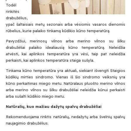
Todėl
rinkitės
drabužėlius,
ypač šaltaisiais metų sezonais arba vėsiomis vasaros dienomis
rūbelius, kurie palaiko tinkamą kūdikio kūno temperatūrą.
Submit
Pavyzdžiui, merinosų vilnos arba merino vilnos su šilku
drabužėliai palaiko idealiausią kūno temperatūrą. Neleidžia
atvėsti, kai aplinkos temperatūra yra vėsi, taip pat neleidžia
Prenumeruodami Jūs sutinkate su mūsų
perkaisti, kai aplinkos temperatūra staiga sušyla.
privatumo
ir
slapukų politika
Tinkama kūno temperatūra yra aktuali, siekiant išvengti Staigios
kūdikių mirties sindromo. Vienas iš šio sindromo veiksnių yra
kūno perkaitimas miego metu. Natūralaus pluošto merino vilnos
arba merino vilnos su šilku drabužėliai neleidžia kūnui perkaisti
arba sušalti kūdikio miego metu.
Natūralių, kuo mažiau dažytų spalvų drabužėliai
Rekomenduojama rinktis natūralių, nedažytų arba švelnių spalvų
naujagimio drabužėlius.