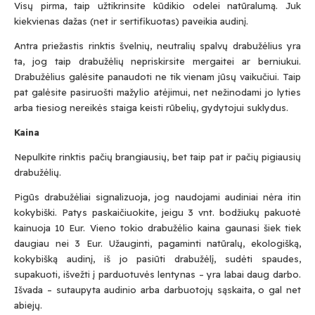
Visų pirma, taip užtikrinsite kūdikio odelei natūralumą. Juk
kiekvienas dažas (net ir sertifikuotas) paveikia audinį.
Antra priežastis rinktis švelnių, neutralių spalvų drabužėlius yra
ta, jog taip drabužėlių nepriskirsite mergaitei ar berniukui.
Drabužėlius galėsite panaudoti ne tik vienam jūsų vaikučiui. Taip
pat galėsite pasiruošti mažylio atėjimui, net nežinodami jo lyties
arba tiesiog nereikės staiga keisti rūbelių, gydytojui suklydus.
Kaina
Nepulkite rinktis pačių brangiausių, bet taip pat ir pačių pigiausių
drabužėlių.
Pigūs drabužėliai signalizuoja, jog naudojami audiniai nėra itin
kokybiški. Patys paskaičiuokite, jeigu 3 vnt. bodžiukų pakuotė
kainuoja 10 Eur. Vieno tokio drabužėlio kaina gaunasi šiek tiek
daugiau nei 3 Eur. Užauginti, pagaminti natūralų, ekologišką,
kokybišką audinį, iš jo pasiūti drabužėlį, sudėti spaudes,
supakuoti, išvežti į parduotuvės lentynas – yra labai daug darbo.
Išvada – sutaupyta audinio arba darbuotojų sąskaita, o gal net
abiejų.