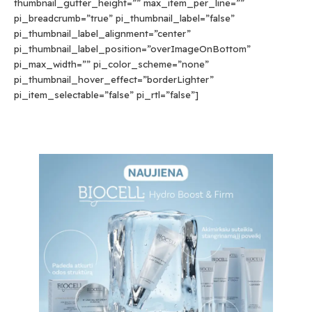
thumbnail_gutter_height=”” max_item_per_line=””
pi_breadcrumb=”true” pi_thumbnail_label=”false”
pi_thumbnail_label_alignment=”center”
pi_thumbnail_label_position=”overImageOnBottom”
pi_max_width=”” pi_color_scheme=”none”
pi_thumbnail_hover_effect=”borderLighter”
pi_item_selectable=”false” pi_rtl=”false”]