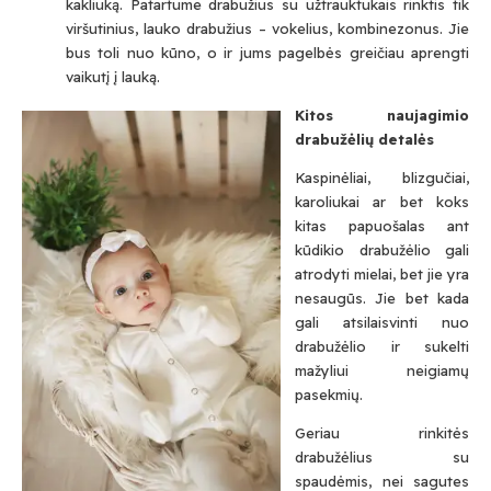
kakliuką. Patartume drabužius su užtrauktukais rinktis tik
viršutinius, lauko drabužius – vokelius, kombinezonus. Jie
bus toli nuo kūno, o ir jums pagelbės greičiau aprengti
vaikutį į lauką.
Kitos naujagimio
drabužėlių detalės
Kaspinėliai, blizgučiai,
karoliukai ar bet koks
kitas papuošalas ant
kūdikio drabužėlio gali
atrodyti mielai, bet jie yra
nesaugūs. Jie bet kada
gali atsilaisvinti nuo
drabužėlio ir sukelti
mažyliui neigiamų
pasekmių.
Geriau rinkitės
drabužėlius su
spaudėmis, nei sagutes