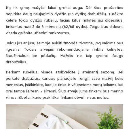
Ką tik gimę mažyliai labai greitai auga. Dėl šios priežasties
nepirkite daug naujagimio dydžio (56 dydis) drabužėlių. Turėkite
keletą tokio dydžio rūbelių, tačiau kitus rinkitės jau didesnius,
tinkamus nuo 3 iki 6 mėnesių (62/68 dydis). Jeigu bus didesni,
visada galėsite užlenkti rankovytes.
Jeigu jūs ar jūsų šeimoje aukšti žmonės, tikėtina, jog vaikutis bus
ilgesnis. Tokiais atvejais rekomenduojama rinktis kelnytes,
šliaužtinukus be pėdučių. Mažylis ne taip greitai išaugs
drabužėlius.
Perkant rūbelius, visada atsižvelkite į ateinantį sezoną. Jei
perkate drabužius, kuriuos planuojate rengti savo mažylį kelis
mėnesius, įsitikinkite, kad jie tinka ir vėlesniems metų laikams, kai
orai tampa šaltesni / šiltesni. Šiuo atveju jums tinkami bus merino
vilnos rūbeliai, kurie praktiškai tinkami dėvėti visus metus.