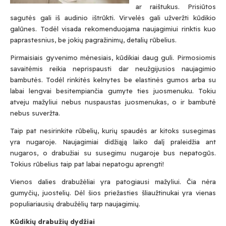
ar raištukus. Prisiūtos
sagutės gali iš audinio ištrūkti. Virvelės gali užveržti kūdikio
galūnes. Todėl visada rekomenduojama naujagimiui rinktis kuo
paprastesnius, be jokių pagražinimų, detalių rūbelius.
Pirmaisiais gyvenimo mėnesiais, kūdikiai daug guli. Pirmosiomis
savaitėmis reikia neprispausti dar neužgijusios naujagimio
bambutės. Todėl rinkitės kelnytes be elastinės gumos arba su
labai lengvai besitempiančia gumyte ties juosmenuku. Tokiu
atveju mažyliui nebus nuspaustas juosmenukas, o ir bambutė
nebus suveržta.
Taip pat nesirinkite rūbelių, kurių spaudės ar kitoks susegimas
yra nugaroje. Naujagimiai didžiąją laiko dalį praleidžia ant
nugaros, o drabužiai su susegimu nugaroje bus nepatogūs.
Tokius rūbelius taip pat labai nepatogu aprengti!
Vienos dalies drabužėliai yra patogiausi mažyliui. Čia nėra
gumyčių, juostelių. Dėl šios priežasties šliaužtinukai yra vienas
populiariausių drabužėlių tarp naujagimių.
Kūdikių drabužių dydžiai