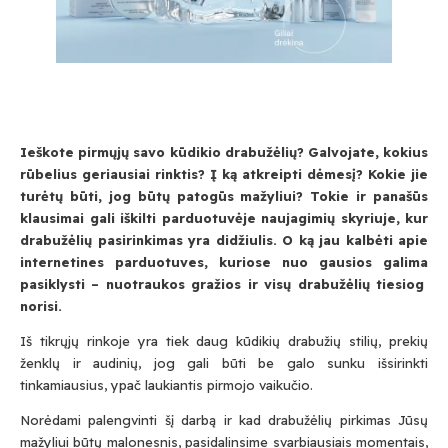
Ieškote pirmųjų savo kūdikio drabužėlių? Galvojate, kokius
rūbelius geriausiai rinktis? Į ką atkreipti dėmesį? Kokie jie
turėtų būti, jog būtų patogūs mažyliui? Tokie ir panašūs
klausimai gali iškilti parduotuvėje naujagimių skyriuje, kur
drabužėlių pasirinkimas yra didžiulis. O ką jau kalbėti apie
internetines parduotuves, kuriose nuo gausios galima
pasiklysti – nuotraukos gražios ir visų drabužėlių tiesiog
norisi.
Iš tikrųjų rinkoje yra tiek daug kūdikių drabužių stilių, prekių
ženklų ir audinių, jog gali būti be galo sunku išsirinkti
tinkamiausius, ypač laukiantis pirmojo vaikučio.
Norėdami palengvinti šį darbą ir kad drabužėlių pirkimas Jūsų
mažyliui būtų malonesnis, pasidalinsime svarbiausiais momentais,