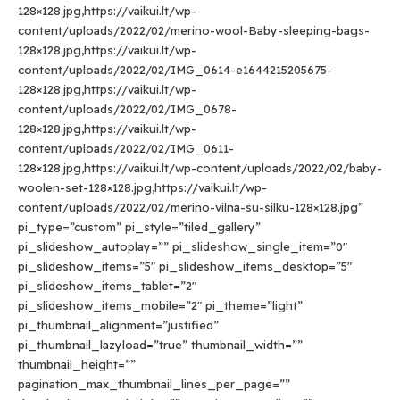
128×128.jpg,https://vaikui.lt/wp-
content/uploads/2022/02/merino-wool-Baby-sleeping-bags-
128×128.jpg,https://vaikui.lt/wp-
content/uploads/2022/02/IMG_0614-e1644215205675-
128×128.jpg,https://vaikui.lt/wp-
content/uploads/2022/02/IMG_0678-
128×128.jpg,https://vaikui.lt/wp-
content/uploads/2022/02/IMG_0611-
128×128.jpg,https://vaikui.lt/wp-content/uploads/2022/02/baby-
woolen-set-128×128.jpg,https://vaikui.lt/wp-
content/uploads/2022/02/merino-vilna-su-silku-128×128.jpg”
pi_type=”custom” pi_style=”tiled_gallery”
pi_slideshow_autoplay=”” pi_slideshow_single_item=”0″
pi_slideshow_items=”5″ pi_slideshow_items_desktop=”5″
pi_slideshow_items_tablet=”2″
pi_slideshow_items_mobile=”2″ pi_theme=”light”
pi_thumbnail_alignment=”justified”
pi_thumbnail_lazyload=”true” thumbnail_width=””
thumbnail_height=””
pagination_max_thumbnail_lines_per_page=””