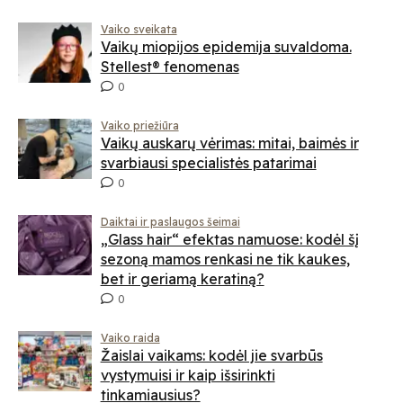
Vaiko sveikata
Vaikų miopijos epidemija suvaldoma.
Stellest® fenomenas
0
Vaiko priežiūra
Vaikų auskarų vėrimas: mitai, baimės ir
svarbiausi specialistės patarimai
0
Daiktai ir paslaugos šeimai
„Glass hair“ efektas namuose: kodėl šį
sezoną mamos renkasi ne tik kaukes,
bet ir geriamą keratiną?
0
Vaiko raida
Žaislai vaikams: kodėl jie svarbūs
vystymuisi ir kaip išsirinkti
tinkamiausius?