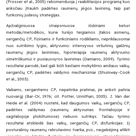
(Prosser et al., 2005) rekomenduoja į reabilitacijos programą kuo
anksčiau įtraukti padėties raumenų jėgos lavinimą, taip pat
funkcinių judesių strategijas.
Apžvalginiuose straipsniuose išskiriami keturi
metodai/metodikos, kurie turėjo teigiamos įtakos asmenų,
sergančių CP, fiziniams ir funkciniams rodikliams, nepriklausomai
nuo sutrikimo lygio, aktyvumo: intensyvus viršutinių galūnių
raumenų jėgos lavinimas, hipoterapija raumenų aktyvumo
simetriškumui ir pusiausvyros lavinimas (Damiano, 2009). Tyrimo
rezultatai parodė, kad gali būti keičiami mokyklinio amžiaus vaikų,
sergančių CP, padėties valdymo mechanizmai (Shumway-Cook
et al., 2003).
Submit
Vaikams, sergantiems CP, nepatinka pratimai, jie anksti patiria
nuovargį (Bar-Or, 1976; cit. Potter, Unnithan, 2005). J. Van der
Prenumeruodami Jūs sutinkate su mūsų
Heide et al. (2004) nustatė, kad daugumos vaikų, sergančių CP,
privatumo
ir
slapukų politika
padėties valdymas (raumenų aktyvumas frontaliojoje ir
sagitaliojoje plokštumose) nebuvo sutrikęs. Tačiau tyrimo
rezultatai atskleidė šias vaikų, sergančių CP, disfunkcijas: 1)
posturalinių raumenų rekrutavimo tvarka, pvz., negebėjimą atlikti