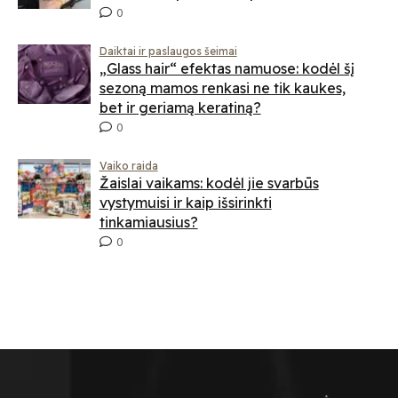
0
Daiktai ir paslaugos šeimai
„Glass hair“ efektas namuose: kodėl šį
sezoną mamos renkasi ne tik kaukes,
bet ir geriamą keratiną?
0
Vaiko raida
Žaislai vaikams: kodėl jie svarbūs
vystymuisi ir kaip išsirinkti
tinkamiausius?
0