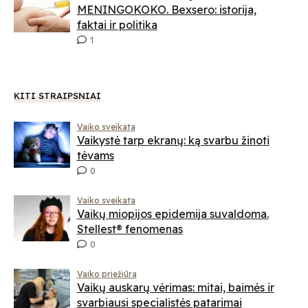
MENINGOKOKO. Bexsero: istorija,
faktai ir politika
1
KITI STRAIPSNIAI
Vaiko sveikata
Vaikystė tarp ekranų: ką svarbu žinoti
tėvams
0
Vaiko sveikata
Vaikų miopijos epidemija suvaldoma.
Stellest® fenomenas
0
Vaiko priežiūra
Vaikų auskarų vėrimas: mitai, baimės ir
svarbiausi specialistės patarimai