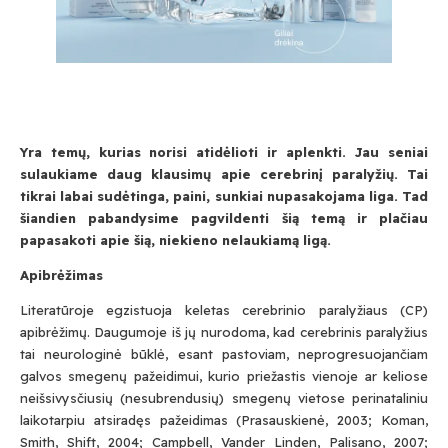
Yra temų, kurias norisi atidėlioti ir aplenkti. Jau seniai
sulaukiame daug klausimų apie cerebrinį paralyžių. Tai
tikrai labai sudėtinga, paini, sunkiai nupasakojama liga. Tad
šiandien pabandysime pagvildenti šią temą ir plačiau
papasakoti apie šią, niekieno nelaukiamą ligą.
Apibrėžimas
Literatūroje egzistuoja keletas cerebrinio paralyžiaus (CP)
apibrėžimų. Daugumoje iš jų nurodoma, kad cerebrinis paralyžius
tai neurologinė būklė, esant pastoviam, neprogresuojančiam
galvos smegenų pažeidimui, kurio priežastis vienoje ar keliose
neišsivysčiusių (nesubrendusių) smegenų vietose perinataliniu
laikotarpiu atsiradęs pažeidimas (Prasauskienė, 2003; Koman,
Smith, Shift, 2004; Campbell, Vander Linden, Palisano, 2007;