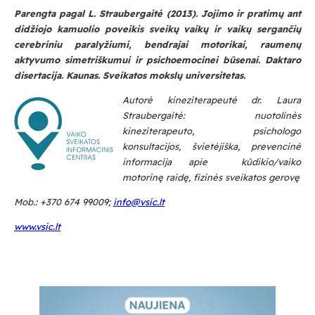
Parengta pagal L. Straubergaitė (2013). Jojimo ir pratimų ant
didžiojo kamuolio poveikis sveikų vaikų ir vaikų sergančių
cerebriniu paralyžiumi, bendrajai motorikai, raumenų
aktyvumo simetriškumui ir psichoemocinei būsenai. Daktaro
disertacija. Kaunas. Sveikatos mokslų universitetas.
Autorė kineziterapeutė dr. Laura
Straubergaitė: nuotolinės
kineziterapeuto, psichologo
konsultacijos, švietėjiška, prevencinė
informacija apie kūdikio/vaiko
motorinę raidę, fizinės sveikatos gerovę
Mob.: +370 674 99009;
info@vsic.lt
www.vsic.lt