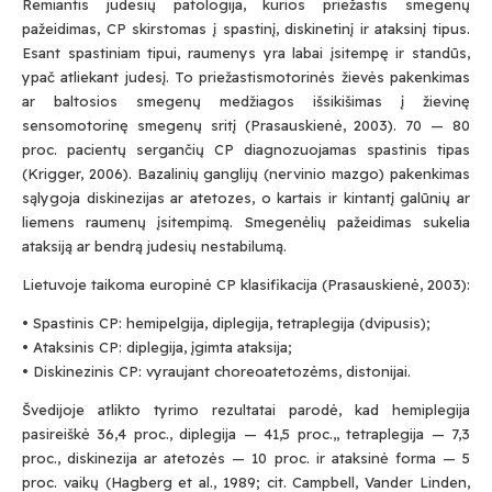
Remiantis judesių patologija, kurios priežastis smegenų
pažeidimas, CP skirstomas į spastinį, diskinetinį ir ataksinį tipus.
Esant spastiniam tipui, raumenys yra labai įsitempę ir standūs,
ypač atliekant judesį. To priežastismotorinės žievės pakenkimas
ar baltosios smegenų medžiagos išsikišimas į žievinę
sensomotorinę smegenų sritį (Prasauskienė, 2003). 70 — 80
proc. pacientų sergančių CP diagnozuojamas spastinis tipas
(Krigger, 2006). Bazalinių ganglijų (nervinio mazgo) pakenkimas
sąlygoja diskinezijas ar atetozes, o kartais ir kintantį galūnių ar
liemens raumenų įsitempimą. Smegenėlių pažeidimas sukelia
ataksiją ar bendrą judesių nestabilumą.
Lietuvoje taikoma europinė CP klasifikacija (Prasauskienė, 2003):
• Spastinis CP: hemipelgija, diplegija, tetraplegija (dvipusis);
• Ataksinis CP: diplegija, įgimta ataksija;
• Diskinezinis CP: vyraujant choreoatetozėms, distonijai.
Švedijoje atlikto tyrimo rezultatai parodė, kad hemiplegija
pasireiškė 36,4 proc., diplegija — 41,5 proc.,, tetraplegija — 7,3
proc., diskinezija ar atetozės — 10 proc. ir ataksinė forma — 5
proc. vaikų (Hagberg et al., 1989; cit. Campbell, Vander Linden,