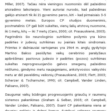
Miller, 2007). Tačiau nėra vieningos nuomonės dėl pažeidimo
atsiradimo laikotarpio. Vieni autoriai nurodo, kad pažeidimas
galėjo atsirasti tik iki 21 gyvenimo paros, kiti – kad pirmaisiais 3-5
gyvenimo metais. Europos CP studijos duomenimis,
postnatalinis CP gali būti sukeltas, vienų šalių atstovų nuomone,
iki 1 metų, kitų — iki 7 metų (Cans, 2000; cit. Prasauskienė, 2003).
Pagrindinis šio neurologinio sutrikimo požymis yra kūno
padėties ir judesių sutrikimas su įvairiais kitais sindromais.
Priimtas ir dažniausiai vartojamas yra 1964 m. anglų gydytojo
Martino Bakso pasiūlytas vaikų cerebrinio paralyžiaus
apibrėžimas: pastovus judesio ir padėties (pozos) sutrikimas
sukeltas neprogresuojančio galvos smegenų pažeidimo
nėštumo, gimdymo metu naujagimiams, ankstyvosios vaikystės
metu ar dėl paveldimų veiksnių (Prasauskienė, 2003; Flett, 2003;
Scherzer & Tscharnuter, 1990; cit. Campbell, Vander Linden,
Palisano, 2007).
Daugumai vaikų būdingas progresuojantis griaučių ir raumenų
sistemos pakenkimas (Graham & Selber, 2003; cit. Campbell,
Vander Linden, Palisano, 2007). Esant CP pakenkiama viena ar
daugiau galūnių ir dažnai liemuo. Sutrikusi valingos raumenų