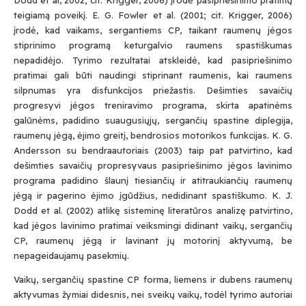
Dodd et al, 2002; cit. Krigger, 2006) įrodė pasipriešinimo pratimų
teigiamą poveikį. E. G. Fowler et al. (2001; cit. Krigger, 2006)
įrodė, kad vaikams, sergantiems CP, taikant raumenų jėgos
stiprinimo programą keturgalvio raumens spastiškumas
nepadidėjo. Tyrimo rezultatai atskleidė, kad pasipriešinimo
pratimai gali būti naudingi stiprinant raumenis, kai raumens
silpnumas yra disfunkcijos priežastis. Dešimties savaičių
progresyvi jėgos treniravimo programa, skirta apatinėms
galūnėms, padidino suaugusiųjų, sergančių spastine diplegija,
raumenų jėgą, ėjimo greitį, bendrosios motorikos funkcijas. K. G.
Andersson su bendraautoriais (2003) taip pat patvirtino, kad
dešimties savaičių propresyvaus pasipriešinimo jėgos lavinimo
programa padidino šlaunį tiesiančių ir atitraukiančių raumenų
jėgą ir pagerino ėjimo įgūdžius, nedidinant spastiškumo. K. J.
Dodd et al. (2002) atlikę sisteminę literatūros analizę patvirtino,
kad jėgos lavinimo pratimai veiksmingi didinant vaikų, sergančių
CP, raumenų jėgą ir lavinant jų motorinį aktyvumą, be
nepageidaujamų pasekmių.
Vaikų, sergančių spastine CP forma, liemens ir dubens raumenų
aktyvumas žymiai didesnis, nei sveikų vaikų, todėl tyrimo autoriai