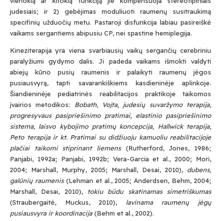
vienokią ar kitokią funkciją jie kompensuoja stereotipiniais
judesiais; ir 2) gebėjimas moduliuoti raumenų susitraukimą
specifinių užduočių metu. Pastaroji disfunkcija labiau pasireiškė
vaikams sergantiems abipusiu CP, nei spastine hemiplegija.
Kineziterapija yra viena svarbiausių vaikų sergančių cerebriniu
paralyžiumi gydymo dalis. Ji padeda vaikams išmokti valdyti
abiejų kūno pusių raumenis ir palaikyti raumenų jėgos
pusiausvyrą, tapti savarankiškiems kasdieninėje aplinkoje.
Šiandieninėje pediatrinės reabilitacijos praktikoje taikomos
įvairios metodikos:
Bobath, Vojta, judesių suvaržymo terapija,
progresyvaus pasipriešinimo pratimai, elastinio pasipriešinimo
sistema, laisvo kybojimo pratimų koncepcija, Hallwick terapija,
Peto terapija ir kt. Pratimai su didžiuoju kamuoliu reabilitacijoje
plačiai taikomi stiprinant liemens
(Rutherford, Jones, 1986;
Panjabi, 1992a; Panjabi, 1992b; Vera-Garcia et al., 2000; Mori,
2004; Marshall, Murphy, 2005; Marshall, Desai, 2010),
dubens,
galūnių raumenis
(Lehman et al., 2005; Anderdsen, Behm, 2004;
Marshall, Desai, 2010),
tokiu būdu skatinamas simetriškumas
(Straubergaitė, Muckus, 2010),
lavinama raumenų jėgų
pusiausvyra ir koordinacija
(Behm et al., 2002).