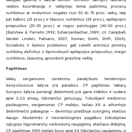
veiklos koordinacija ir valdymas lemia pažintinių procesų
sutrikimus ar mokymosi negales nuo 50 iki 75 proc. vaikų, taip
pat kalbos (25 proc.) ir klausos sutrikimus (25 proc.), epilepsijos
priepuolius (25-35 proc.) ar regos patologijas (40-50 proc.)
(Batshaw & Perretm 1992; Schanzenbacher, 1989; cit. Campbell,
Vander Linden, Palisano, 2007; Koman, Smith, Shift, 2004).
Socialinės ir šeimos problemos gali sukelti antrinius pirminių
sutrikimų deficitus ir išprovokuoti epilepsijos priepuolius, miego
sutrikimus, skausmą, apsunkinti įprastinę veiklą.
Paplitimas
Vaikų sergamumo cerebriniu paralyžiumi tendencijos
išsivysčiusiose šalyse yra panašios. CP paplitimas Vakarų
Europos šalyse pastarąjį dešimtmetį yra gana stabilus ir sudaro
apie 2-2,5 atvejų tūkstančiui gimusiųjų. Tobulėjant medicinos
paslaugoms, sergamumas CP mažėjo, tačiau XX a. aštuntojo
dešimtmečio pabaigoje — devintojo pradžioje susirgimų skaičius
išaugo. Akušerinės ir neonatologinės pagalbos tobulėjimas
sąlygojo išgyvenančių neišnešiotų naujagimių skaičiaus didėjimą.
CP paplitimas 1950 metais buvo apie 2,5 tūkstančiui naujagimių, o