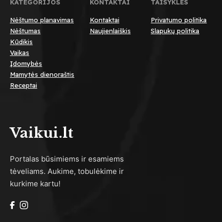
KATEGORIJOS
KONTAKTAI
TAISYKLĖS
Nėštumo planavimas
Kontaktai
Privatumo politika
Nėštumas
Naujienlaiškis
Slapukų politika
Kūdikis
Vaikas
Įdomybės
Mamytės dienoraštis
Receptai
Vaikui.lt
Portalas būsimiems ir esamiems
tėveliams. Aukime, tobulėkime ir
kurkime kartu!