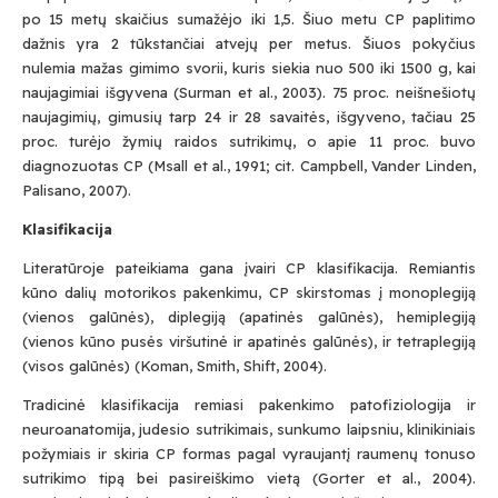
po 15 metų skaičius sumažėjo iki 1,5. Šiuo metu CP paplitimo
dažnis yra 2 tūkstančiai atvejų per metus. Šiuos pokyčius
nulemia mažas gimimo svorii, kuris siekia nuo 500 iki 1500 g, kai
naujagimiai išgyvena (Surman et al., 2003). 75 proc. neišnešiotų
naujagimių, gimusių tarp 24 ir 28 savaitės, išgyveno, tačiau 25
proc. turėjo žymių raidos sutrikimų, o apie 11 proc. buvo
diagnozuotas CP (Msall et al., 1991; cit. Campbell, Vander Linden,
Palisano, 2007).
Klasifikacija
Literatūroje pateikiama gana įvairi CP klasifikacija. Remiantis
kūno dalių motorikos pakenkimu, CP skirstomas į monoplegiją
(vienos galūnės), diplegiją (apatinės galūnės), hemiplegiją
(vienos kūno pusės viršutinė ir apatinės galūnės), ir tetraplegiją
(visos galūnės) (Koman, Smith, Shift, 2004).
Tradicinė klasifikacija remiasi pakenkimo patofiziologija ir
neuroanatomija, judesio sutrikimais, sunkumo laipsniu, klinikiniais
požymiais ir skiria CP formas pagal vyraujantį raumenų tonuso
sutrikimo tipą bei pasireiškimo vietą (Gorter et al., 2004).