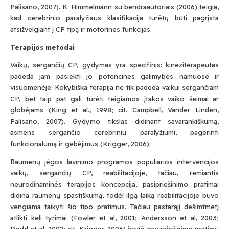
Palisano, 2007). K. Himmelmann su bendraautoriais (2006) teigia,
kad cerebrinio paralyžiaus klasifikacija turėtų būti pagrįsta
atsižvelgiant į CP tipą ir motorines funkcijas.
Terapijos metodai
Vaikų, sergančių CP, gydymas yra specifinis: kineziterapeutas
padeda jam pasiekti jo potencines galimybes namuose ir
visuomenėje. Kokybiška terapija ne tik padeda vaikui sergančiam
CP, bet taip pat gali turėti teigiamos įtakos vaiko šeimai ar
globėjams (King et al., 1998; cit. Campbell, Vander Linden,
Palisano, 2007). Gydymo tikslas didinant savarankiškumą,
asmens sergančio cerebriniu paralyžiumi, pagerinti
funkcionalumą ir gebėjimus (Krigger, 2006).
Raumenų jėgos lavinimo programos populiarios intervencijos
vaikų, sergančių CP, reabilitacijoje, tačiau, remiantis
neurodinaminės terapijos koncepcija, pasipriešinimo pratimai
didina raumenų spastiškumą, todėl ilgą laiką reabilitacijoje buvo
vengiama taikyti šio tipo pratimus. Tačiau pastarąjį dešimtmetį
atlikti keli tyrimai (Fowler et al, 2001; Andersson et al, 2003;